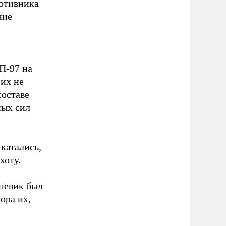
отивника
ние
П-97 на
 их не
составе
ных сил
катались,
хоту.
невик был
ора их,