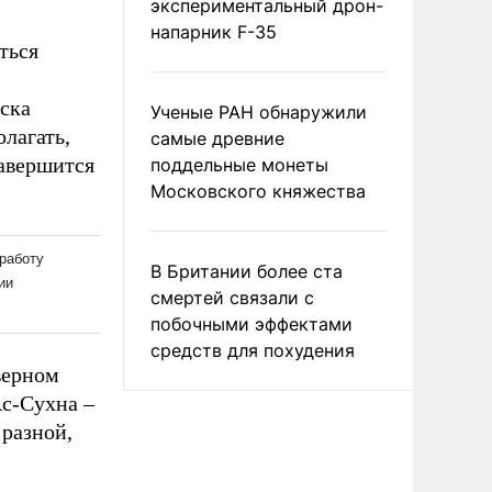
экспериментальный дрон-
напарник F-35
ться
ска
Ученые РАН обнаружили
лагать,
самые древние
завершится
поддельные монеты
Московского княжества
В Британии более ста
смертей связали с
побочными эффектами
средств для похудения
верном
Ас-Сухна –
разной,