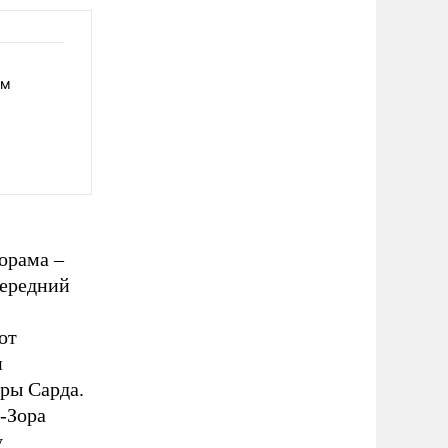
ам
орама –
передний
от
и
оры Сарда.
-Зора
у