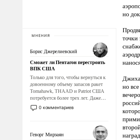
аэроп
но до
Продви
МНЕНИЯ
точки 
снабж
Борис Джерелиевский
аэрод
Сможет ли Пентагон перестроить
нанос
ВПК США
Только для того, чтобы вернуться к
Джихад
довоенному объему запасов ракет
но все
Tomahawk, THAAD и Patriot США
вечер
потребуется более трех лет. Даже
росси
небольшая война с Ираном
0 комментариев
котор
опустошила американские
прими
арсеналы. Сложившаяся ситуация
означает многолетний период
второй
уязвимости США, например, перед
Геворг Мирзаян
наград
Китаем.