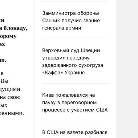
Замминистра обороны
ии
Санчик получил звание
в блокаду,
генерала армии
торому
ах
Верховный суд Швеции
утвердил передачу
ми.
задержанного сухогруза
ие
«Каффа» Украине
«Вы
будущими
Киев пожаловался на
 на свою
паузу в переговорном
ных
процессе с участием США
оенными.
В США на взлете разбился