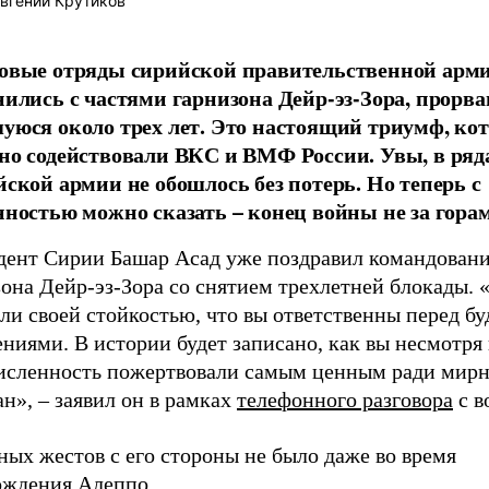
вгений Крутиков
овые отряды сирийской правительственной арм
нились с частями гарнизона Дейр-эз-Зора, прорва
уюся около трех лет. Это настоящий триумф, ко
но содействовали ВКС и ВМФ России. Увы, в ряд
йской армии не обошлось без потерь. Но теперь с
нностью можно сказать – конец войны не за гора
дент Сирии Башар Асад уже поздравил командован
она Дейр-эз-Зора со снятием трехлетней блокады. 
али своей стойкостью, что вы ответственны перед 
ниями. В истории будет записано, как вы несмотря
исленность пожертвовали самым ценным ради мир
н», – заявил он в рамках
телефонного разговора
с в
ых жестов с его стороны не было даже во время
ождения Алеппо.