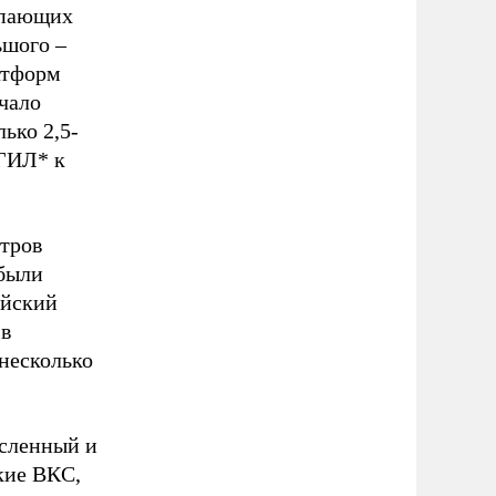
упающих
ьшого –
атформ
чало
ько 2,5-
ИГИЛ* к
тров
 были
ийский
 в
несколько
исленный и
кие ВКС,