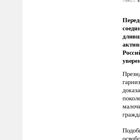
Tекст:
Е
Перед
соеди
дливш
актив
Росси
увере
Прези
гарниз
доказ
поколе
малоч
гражда
Подобн
освоб