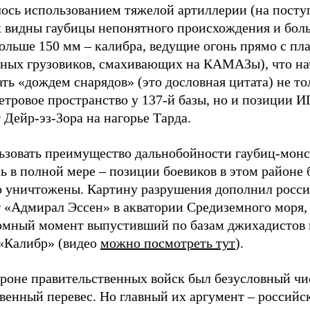
лось использованием тяжелой артиллерии (на пост
х видны гаубицы непонятного происхождения и бол
ольше 150 мм – калибра, ведущие огонь прямо с пл
сных грузовиков, смахивающих на КАМАЗы), что на
ть «дождем снарядов» (это дословная цитата) не тол
етровое пространство у 137-й базы, но и позиции 
 Дейр-эз-Зора на нагорье Тарда.
ьзовать преимущество дальнобойности гаубиц-монс
ь в полной мере – позиции боевиков в этом районе
о уничтожены. Картину разрушения дополнил росс
т «Адмирал Эссен» в акватории Средиземного моря,
омный момент выпустивший по базам джихадистов 
 «Калибр» (видео
можно посмотреть тут
).
ороне правительственных войск был безусловный ч
венный перевес. Но главный их аргумент – российс