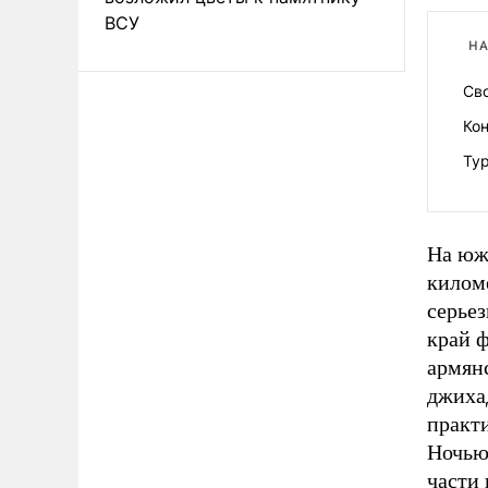
ВСУ
НА
Св
Кон
Тур
На юж
килом
серьез
край 
армян
джиха
практи
Ночью 
части 