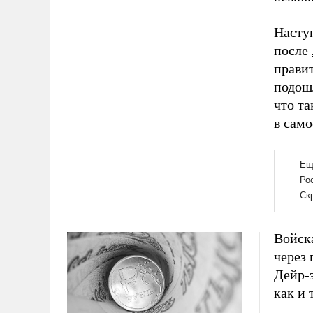
Насту
после
правит
подошл
что та
в сам
Войск
через
Дейр-
как и 