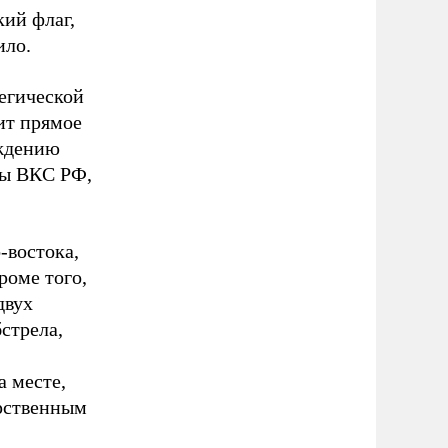
кий флаг,
ило.
егической
ит прямое
ождению
ны ВКС РФ,
-востока,
роме того,
двух
стрела,
а месте,
арственным