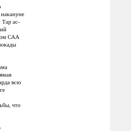
о
 накануне
 Тар ас-
ций
тром САА
блокады
ама
рямая
арда всю
ге
ьбы, что
о