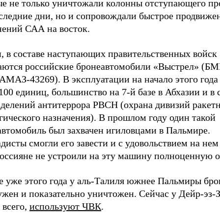
ые не только уничтожали колонны отступающего пр
оследние дни, но и сопровождали быстрое продвиже
нений САА на восток.
и, в составе наступающих правительственных войск
аются российские бронеавтомобили «Выстрел» (БМ
АМАЗ-43269). В эксплуатации на начало этого года
100 единиц, большинство на 7-й базе в Абхазии и в 
зделений антитеррора РВСН (охрана дивизий ракет
гического назначения). В прошлом году один такой
автомобиль был захвачен игиловцами в Пальмире.
исты смогли его завести и с удовольствием на нем 
россияне не устроили на эту машину полноценную о
е уже этого года у аль-Талиля южнее Пальмиры бро
жен и показательно уничтожен. Сейчас у Дейр-эз-З
 всего,
используют ЧВК
.