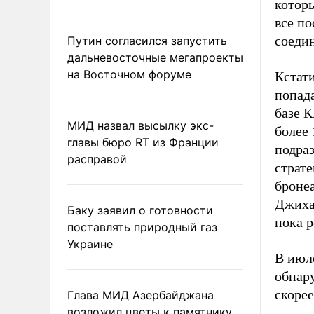
котор
все п
соеди
Путин согласился запустить
дальневосточные мегапроекты
на Восточном форуме
Кстат
попад
базе К
МИД назвал высылку экс-
более 
главы бюро RT из Франции
подра
расправой
страте
броне
Джихад
Баку заявил о готовности
пока 
поставлять природный газ
Украине
В июл
обнару
скорее
Глава МИД Азербайджана
возложил цветы к памятнику