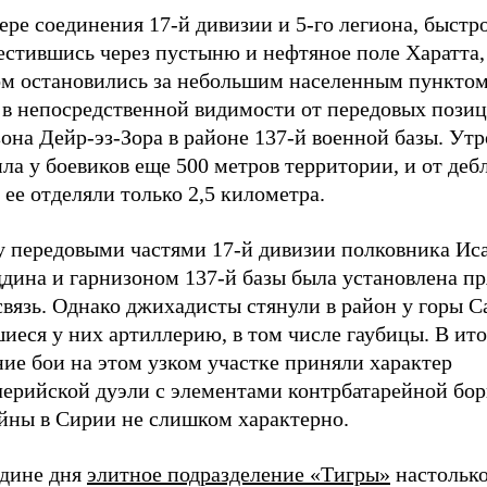
ере соединения 17-й дивизии и 5-го легиона, быстр
естившись через пустыню и нефтяное поле Харатта,
ом остановились за небольшим населенным пунктом
 в непосредственной видимости от передовых пози
зона Дейр-эз-Зора в районе 137-й военной базы. У
ла у боевиков еще 500 метров территории, и от де
 ее отделяли только 2,5 километра.
 передовыми частями 17-й дивизии полковника Ис
ддина и гарнизоном 137-й базы была установлена п
вязь. Однако джихадисты стянули в район у горы С
иеся у них артиллерию, в том числе гаубицы. В ито
ие бои на этом узком участке приняли характер
лерийской дуэли с элементами контрбатарейной бор
ойны в Сирии не слишком характерно.
едине дня
элитное подразделение «Тигры»
настольк