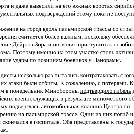
орта и даже вывесили на его южных воротах сирийс
кументальных подтверждений этому пока не поступ
жение на город вдоль пальмирской трассы со страт
зрения считается более важным, поскольку обеспеч
ение Дейр-эз-Зора и позволит приступить к освоб
рома. Поэтому именно на этом участке столь актив
ящие удары по позициям боевиков у Панорамы.
исты несколько раз пытались контратаковать с юго
 их атаки были отбиты. К сожалению, с потерями. К
ом в понедельник Минобороны
подтвердило гибель
йских военнослужащих в результате минометного об
ому подверглась автомобильная колонна Центра по
рению на пальмирской трассе. Один из них погиб н
 скончался в госпитале. Оба представлены к госуд
ам.