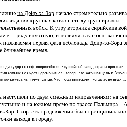
пление
на Дейр-эз-Зор
начало стремительно развива
ликвидации крупных котлов
в тылу группировки
ельственных войск. К утру вторника сирийские вой
и к городу вплотную, и появились все основания по
к называемая первая фаза деблокады Дейр-эз-Зора 
ое ближайшее время.
а наступали по двум смежным направлениям: на се
 пустыню и на южном прямо по трассе Пальмира – 
эз-Зор. Скорость продвижения была принципиально 
точки выхода к городу.