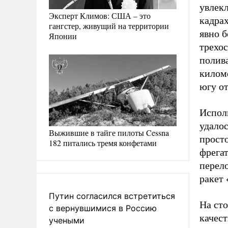
увлек
Эксперт Климов: США – это
кадра
гангстер, живущий на территории
явно б
Японии
трехо
полива
килом
югу от
Испол
удалос
Выжившие в тайге пилоты Cessna
прост
182 питались тремя конфетами
фрега
перел
ракет
Путин согласился встретиться
На ст
с вернувшимися в Россию
качест
учеными