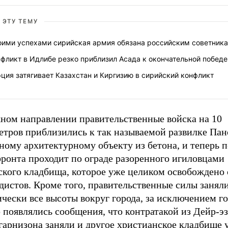
 ЭТУ ТЕМУ
оими успехами сирийская армия обязана российским советник
фликт в Идлибе резко приблизил Асада к окончательной победе
ция затягивает Казахстан и Киргизию в сирийский конфликт
ном направлении правительственные войска на 10
етров приблизились к так называемой развилке Пан
ному архитектурному объекту из бетона, и теперь 
фронта проходит по ограде разоренного игиловцами
ского кладбища, которое уже целиком освобождено 
дистов. Кроме того, правительственные силы занял
чески все высоты вокруг города, за исключением г
появлялись сообщения, что контратакой из Дейр-эз
гарнизона заняли и другое христианское кладбище 