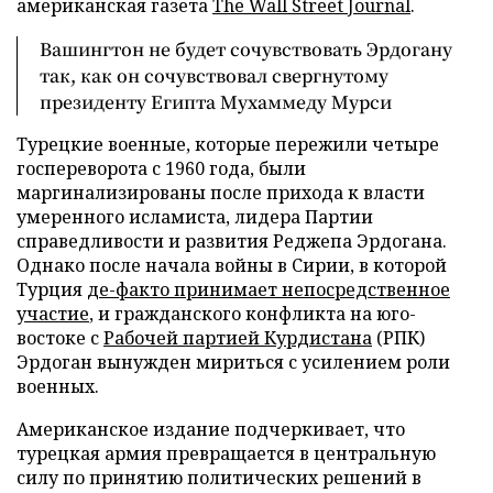
американская газета
The Wall Street Journal
.
Вашингтон не будет сочувствовать Эрдогану
так, как он сочувствовал свергнутому
президенту Египта Мухаммеду Мурси
Турецкие военные, которые пережили четыре
госпереворота с 1960 года, были
маргинализированы после прихода к власти
умеренного исламиста, лидера Партии
справедливости и развития Реджепа Эрдогана.
Однако после начала войны в Сирии, в которой
Турция
де-факто принимает непосредственное
участие
, и гражданского конфликта на юго-
востоке с
Рабочей партией Курдистана
(РПК)
Эрдоган вынужден мириться с усилением роли
военных.
Американское издание подчеркивает, что
турецкая армия превращается в центральную
силу по принятию политических решений в