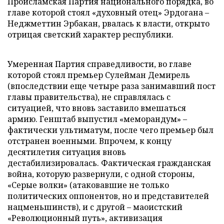
Происламская Партия национального порядка, во
главе которой стоял «духовный отец» Эрдогана –
Неджметтин Эрбакан, рвалась к власти, открыто
отрицая светский характер республики.
Умеренная Партия справедливости, во главе
которой стоял премьер Сулейман Демирель
(впоследствии еще четыре раза занимавший пост
главы правительства), не справлялась с
ситуацией, что вновь заставило вмешаться
армию. Генштаб выпустил «меморандум» –
фактически ультиматум, после чего премьер был
отстранен военными. Впрочем, к концу
десятилетия ситуация вновь
дестабилизировалась. Фактическая гражданская
война, которую развернули, с одной стороны,
«Серые волки» (атаковавшие не только
политических оппонентов, но и представителей
нацменьшинств), и с другой – маоистский
«Революционный путь», активизация