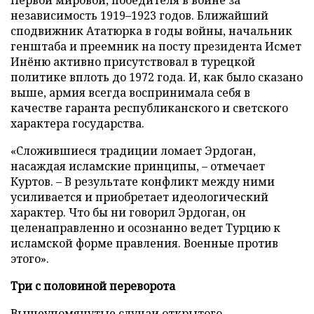
Первой мировой, победителя в войне за
независимость 1919–1923 годов. Ближайший
сподвижник Ататюрка в годы войны, начальник
генштаба и преемник на посту президента Исмет
Инёню активно присутствовал в турецкой
политике вплоть до 1972 года. И, как было сказано
выше, армия всегда воспринимала себя в
качестве гаранта республиканского и светского
характера государства.
«Сложившиеся традиции ломает Эрдоган,
насаждая исламские принципы, – отмечает
Куртов. – В результате конфликт между ними
усиливается и приобретает идеологический
характер. Что бы ни говорил Эрдоган, он
целенаправленно и осознанно ведет Турцию к
исламской форме правления. Военные против
этого».
Три с половиной переворота
Вышеупомянутые случаи открытого