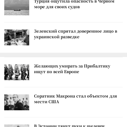
Турция ощутила опасность в Черном
море для своих судов
Зеленский спрятал доверенное лицо в
украинской разведке
Желающих умирать за Прибалтику
ищут по всей Европе
Соратник Макрона стал объектом для
мести США
В Эстонии тянут руки к шедевру