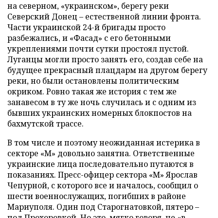
на северном, «украинском», берегу реки
Северский Донец – естественной линии фронта.
Части украинской 24-й бригады просто
разбежались, и «Фасад» с его бетонными
укреплениями почти сутки простоял пустой.
Луганцы могли просто занять его, создав себе на
будущее прекрасный плацдарм на другом берегу
реки, но были остановлены политическим
окриком. Ровно такая же история с тем же
занавесом в ту же ночь случилась и с одним из
бывших украинских номерных блокпостов на
бахмутской трассе.
В том числе и поэтому неожиданная истерика в
секторе «М» довольно занятна. Ответственные
украинские лица последовательно путаются в
показаниях. Пресс-офицер сектора «М» Ярослав
Чепурной, с которого все и началось, сообщил о
шести военнослужащих, погибших в районе
Мариуполя. Один под Старогнатовкой, пятеро –
под Прохоровкой. Но это, мягко говоря, не «в