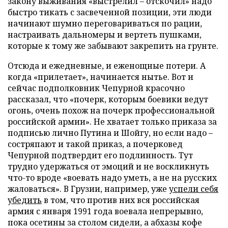
закону выживания «выстрелил – отскочил» надо
быстро тикать с засвеченной позиции, эти люди
начинают шумно переговариваться по рации,
настраивать дальномеры и вертеть пушками,
которые к тому же забывают закрепить на грунте.
Отсюда и ежедневные, и еженощные потери. А
когда «прилетает», начинается нытье. Вот и
сейчас подполковник Чепурной красочно
рассказал, что «почерк, которым боевики ведут
огонь, очень похож на почерк профессиональной
российской армии». Не хватает только приказа за
подписью лично Путина и Шойгу, но если надо –
состряпают и такой приказ, а почерковед
Чепурной подтвердит его подлинность. Тут
трудно удержаться от эмоций и не воскликнуть
что-то вроде «воевать надо уметь, а не на русских
жаловаться». В Грузии, например, уже
успели себя
убедить
в том, что против них вся российская
армия с января 1991 года воевала непрерывно,
пока осетины за столом сидели, а абхазы кофе