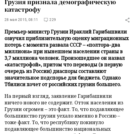
Грузия признала демографическую
катастрофу
28 мая 2015, 08:11
229
Премьер-министр Грузии Ираклий Гарибашвили
озвучил приблизительную оценку миграционных
потерь с момента развала СССР – «полтора–два
миллиона» при нынешнем населении страны в
3,7 миллиона человек. Произошедшее он назвал
«катастрофой», притом что переводы (в первую
очередь из России) диаспоры составляют
значительное подспорье для бюджета. Однако
Тбилиси хочет от российских грузин большего.
На первый взгляд, заявление Гарибашвили
ничего нового не содержит. Отток населения из
Грузии огромен – это факт. То, что подавляющее
большинство грузин уехало именно в Россию –
тоже факт. То, что республику покинуло
подавляющее большинство национальных