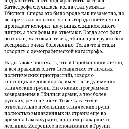
подработать, а кто подзаработать за сезон.
Катастрофа случилась, когда стал уезжать
Тбилиси. Сперва это было вроде как незаметно, но
вскоре стало понятно, что из города постепенно
пропадает колорит, на улицах слишком много
нищих, а телефоны не отвечают. Когда этот факт
осознали, массовый отъезд тбилисцев-грузин был
воспринят очень болезненно. Тогда-то и стали
говорить о демографической катастрофе.
Надо также понимать, что и Гарибашвили лично,
и вся правящая элита (независимо от личных
политических пристрастий), говоря о
«потенциале диаспоры», имеет в виду именно
этнических грузин. Ни о каких программах
возвращения в Тбилиси армян, а тем более
русских, речи не идет. То же касается и
относительно небольших этнических групп,
полностью выдавленных из страны еще во
времена Гамсахурдии, например, аварцах и
лезгинах. Искреннее непонимание в Грузии