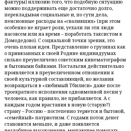
фактуры) иллюзию того, что подобную ситуацию
можно поддерживать еще достаточно долго,
перекладывая социальные и, по сути дела,
пенсионные расходы на «сваливших» (при этом
особенно не играет роли, уехали ли эти люди
насовсем или на время – поработать таксистом в
Домодедово). C социальной точки зрения, это
очень плохая идея. Представление о грузинах как
о привязанных к своей Родине индивидуумах
сильно преувеличено советским кинематографом
и бытовыми байками. Ностальгия действительно
проявляется в преувеличенном отношении к
своей культурной составляющей, но желания
возвращаться в «любимый Тбилиси» даже после
троекратного исполнения одноименной песни у
человека, как правило, не прибавляется. А с
каждым годом врастания в новую (старую?)
страну – Россию – постепенно теряется и бытовой,
«семейный» патриотизм. С годами поток денег
становится меньше, и даже появляется
незлобивое высокомерие, мешающее помогать