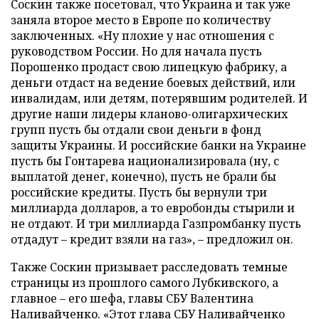
Соскин также посетовал, что Украина и так уже
заняла второе место в Европе по количеству
заключенных. «Ну плохие у нас отношения с
руководством России. Но для начала пусть
Порошенко продаст свою липецкую фабрику, а
деньги отдаст на ведение боевых действий, или
инвалидам, или детям, потерявшим родителей. И
другие наши лидеры кланово-олигархических
групп пусть бы отдали свои деньги в фонд
защиты Украины. И российские банки на Украине
пусть бы Гонтарева национализировала (ну, с
выплатой денег, конечно), пусть не брали бы
российские кредиты. Пусть бы вернули три
миллиарда долларов, а то евробонды стырили и
не отдают. И три миллиарда Газпромбанку пусть
отдадут – кредит взяли на газ», – предложил он.
Также Соскин призывает расследовать темные
страницы из прошлого самого Лубкивского, а
главное – его шефа, главы СБУ Валентина
Наливайченко. «Этот глава СБУ Наливайченко