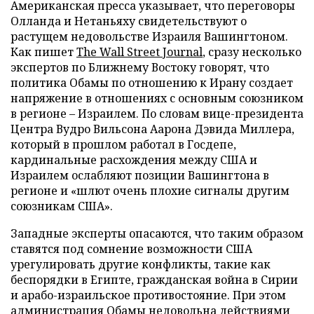
Американская пресса указывает, что переговоры
Олланда и Нетаньяху свидетельствуют о
растущем недовольстве Израиля Вашингтоном.
Как пишет
The Wall Street Journal
, сразу несколько
экспертов по Ближнему Востоку говорят, что
политика Обамы по отношению к Ирану создает
напряжение в отношениях с основным союзником
в регионе – Израилем. По словам вице-президента
Центра Вудро Вильсона Аарона Дэвида Миллера,
который в прошлом работал в Госдепе,
кардинальные расхождения между США и
Израилем ослабляют позиции Вашингтона в
регионе и «шлют очень плохие сигналы другим
союзникам США».
Западные эксперты опасаются, что таким образом
ставятся под сомнение возможности США
урегулировать другие конфликты, такие как
беспорядки в Египте, гражданская война в Сирии
и арабо-израильское противостояние. При этом
администрация Обамы недовольна действиями