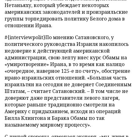
Нетаньяху, который убеждает некоторых
американских законодателей и произраильские
группы торпедировать политику Белого дома в
отношении Ирана.
#{interviewpolit}По мнению Сатановского, у
политического руководства Израиля накопилось
недоверие к действующей американской
администрации, свою лепту внес курс Обамы на
«умиротворение» Ирана, в то время как налицо
«очередное, наверное 125-е по счету», обострение
ирано-израильских отношений. «Большая часть
израильтян на сегодня не доверяет Соединенным
Штатам, – считает Сатановский. – В том числе не
доверяют даже представители левого лагеря,
которые раньше традиционно смотрели на
Америку с придыханием, исходя из операций
Билла Клинтона и Барака Обамы по так
называемому мирному процессу».
С другой стороны, отмечает эксперт, «мы, живя в