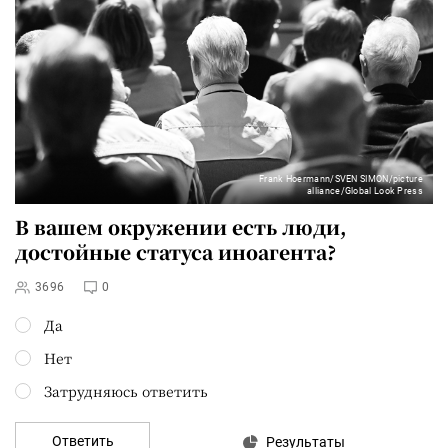
Frank Hoermann/SVEN SIMON/picture
alliance/Global Look Press
В вашем окружении есть люди,
достойные статуса иноагента?
3696
0
Да
Нет
Затрудняюсь ответить
Ответить
Результаты