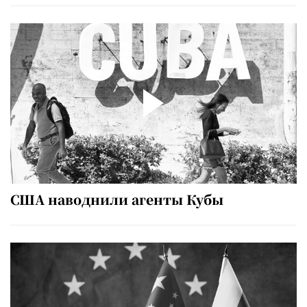
США наводнили агенты Кубы