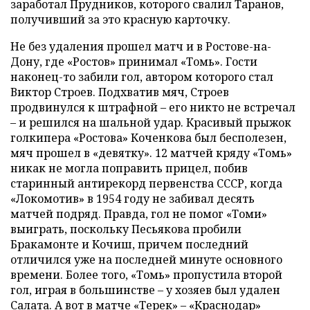
заработал Прудников, которого свалил Таранов,
получивший за это красную карточку.
Не без удаления прошел матч и в Ростове-на-
Дону, где «Ростов» принимал «Томь». Гости
наконец-то забили гол, автором которого стал
Виктор Строев. Подхватив мяч, Строев
продвинулся к штрафной – его никто не встречал
– и решился на шальной удар. Красивый прыжок
голкипера «Ростова» Коченкова был бесполезен,
мяч прошел в «девятку». 12 матчей кряду «Томь»
никак не могла поправить прицел, побив
старинный антирекорд первенства СССР, когда
«Локомотив» в 1954 году не забивал десять
матчей подряд. Правда, гол не помог «Томи»
выиграть, поскольку Песьякова пробили
Бракамонте и Кочиш, причем последний
отличился уже на последней минуте основного
времени. Более того, «Томь» пропустила второй
гол, играя в большинстве – у хозяев был удален
Салата. А вот в матче «Терек» – «Краснодар»