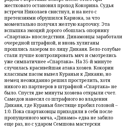
жестковато остановил проход Кокорина. Судья
встречи Николаев свистнул, и на него с
претензиями обрушился Кариока, за что
моментально получил желтую карточку. Эта
вспышка эмоций дорого обошлась опорнику
«Спартака» впоследствии. Динамовцы заработали
очередной штрафной, и вновь хулиганы
прошлись лазером по лицу Диканя. Бело-голубые
стали лучше контролировать мяч и смотрелись
уже симпатичнее «Спартака». На 35-й минуте
случилась красивейшая атака хозяев. Кокорин
классным пасом вывел Кураньи к Диканю, но
немец неожиданно решил прострелить, хотя
никого из партнеров в штрафной «Спартака» не
было. Спустя две минуты хозяева открыли счет.
Самедов навесил со штрафного во владения
Диканя, где Кураньи блестяще пробил головой –
1:0. Пока спартаковцы приходили в себя после
пропущенного мяча, «Динамо» едва не забило
еще раз, но с ударом Семшова мастерски