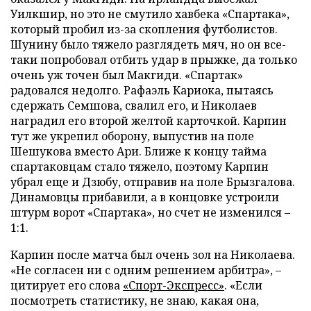
Уилкшир, но это не смутило хавбека «Спартака»,
который пробил из-за скопления футболистов.
Шунину было тяжело разглядеть мяч, но он все-
таки попробовал отбить удар в прыжке, да только
очень уж точен был Макгиди. «Спартак»
радовался недолго. Рафаэль Кариока, пытаясь
сдержать Семшова, свалил его, и Николаев
наградил его второй желтой карточкой. Карпин
тут же укрепил оборону, выпустив на поле
Шешукова вместо Ари. Ближе к концу тайма
спартаковцам стало тяжело, поэтому Карпин
убрал еще и Дзюбу, отправив на поле Брызгалова.
Динамовцы прибавили, а в концовке устроили
штурм ворот «Спартака», но счет не изменился –
1:1.
Карпин после матча был очень зол на Николаева.
«Не согласен ни с одним решением арбитра», –
цитирует его слова
«Спорт-Экспресс»
. «Если
посмотреть статистику, не знаю, какая она,