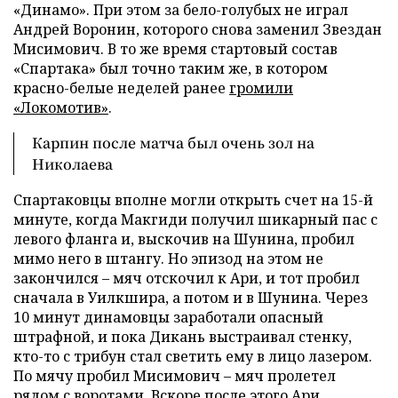
«Динамо». При этом за бело-голубых не играл
Андрей Воронин, которого снова заменил Звездан
Мисимович. В то же время стартовый состав
«Спартака» был точно таким же, в котором
красно-белые неделей ранее
громили
«Локомотив»
.
Карпин после матча был очень зол на
Николаева
Спартаковцы вполне могли открыть счет на 15-й
минуте, когда Макгиди получил шикарный пас с
левого фланга и, выскочив на Шунина, пробил
мимо него в штангу. Но эпизод на этом не
закончился – мяч отскочил к Ари, и тот пробил
сначала в Уилкшира, а потом и в Шунина. Через
10 минут динамовцы заработали опасный
штрафной, и пока Дикань выстраивал стенку,
кто-то с трибун стал светить ему в лицо лазером.
По мячу пробил Мисимович – мяч пролетел
рядом с воротами. Вскоре после этого Ари