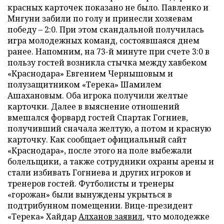
красных карточек показано не было. Павленко и
Мнгуни забили по голу и принесли хозяевам
победу – 2:0. При этом скандальной получилась
игра молодежных команд, состоявшаяся днем
ранее. Напомним, на 73-й минуте при счете 3:0 в
пользу гостей возникла стычка между хавбеком
«Краснодара» Евгением Чернышовым и
полузащитником «Терека» Шамилем
Ашахановым. Оба игрока получили желтые
карточки. Далее в выяснение отношений
вмешался форвард гостей Спартак Гогниев,
получивший сначала желтую, а потом и красную
карточку. Как сообщает официальный сайт
«Краснодара», после этого на поле выбежали
болельщики, а также сотрудники охраны арены и
стали избивать Гогниева и других игроков и
тренеров гостей. Футболисты и тренеры
«горожан» были вынуждены укрыться в
подтрибунном помещении. Вице-президент
«Терека» Хайдар
Алханов заявил
, что молодежке