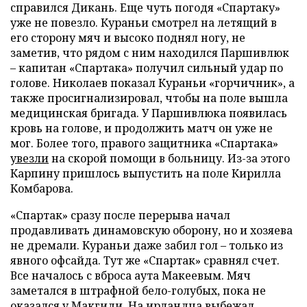
справился Дикань. Еще чуть погодя «Спартаку»
уже не повезло. Кураньи смотрел на летящий в
его сторону мяч и высоко поднял ногу, не
заметив, что рядом с ним находился Паршивлюк
– капитан «Спартака» получил сильный удар по
голове. Николаев показал Кураньи «горчичник», а
также просигнализировал, чтобы на поле вышла
медицинская бригада. У Паршивлюка появилась
кровь на голове, и продолжить матч он уже не
мог. Более того, правого защитника «Спартака»
увезли
на скорой помощи в больницу. Из-за этого
Карпину пришлось выпустить на поле Кирилла
Комбарова.
«Спартак» сразу после перерыва начал
продавливать динамовскую оборону, но и хозяева
не дремали. Кураньи даже забил гол – только из
явного офсайда. Тут же «Спартак» сравнял счет.
Все началось с вброса аута Макеевым. Мяч
заметался в штрафной бело-голубых, пока не
оказался у Макгиди. На ирландца выбежал