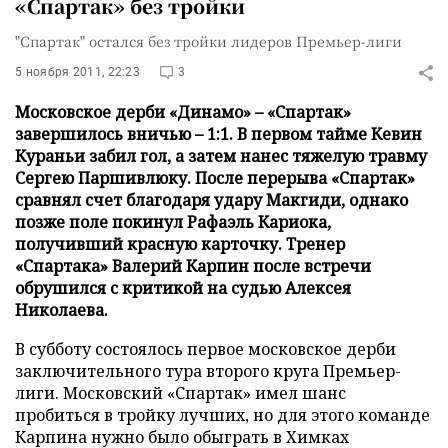
«Спартак» без тройки
"Спартак" остался без тройки лидеров Премьер-лиги
5 ноября 2011, 22:23
3
Московское дерби «Динамо» – «Спартак»
завершилось вничью – 1:1. В первом тайме Кевин
Кураньи забил гол, а затем нанес тяжелую травму
Сергею Паршивлюку. После перерыва «Спартак»
сравнял счет благодаря удару Макгиди, однако
позже поле покинул Рафаэль Кариока,
получивший красную карточку. Тренер
«Спартака» Валерий Карпин после встречи
обрушился с критикой на судью Алексея
Николаева.
В субботу состоялось первое московское дерби
заключительного тура второго круга Премьер-
лиги. Московский «Спартак» имел шанс
пробиться в тройку лучших, но для этого команде
Карпина нужно было обыграть в Химках