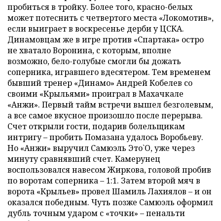
пробиться в тройку. Более того, красно-белых
может потеснить с четвертого места «Локомотив»,
если выиграет в воскресенье дерби у ЦСКА.
Динамовцам же в игре против «Спартака» остро
не хватало Воронина, с которым, вполне
возможно, бело-голубые смогли бы дожать
соперника, игравшего вдесятером. Тем временем
бывший тренер «Динамо» Андрей Кобелев со
своими «Крыльями» проиграл в Махачкале
«Анжи». Первый тайм встречи вышел безголевым,
а все самое вкусное произошло после перерыва.
Счет открыли гости, подарив болельщикам
интригу – пробить Помазана удалось Воробьеву.
Но «Анжи» выручил Самюэль Это`О, уже через
минуту сравнявший счет. Камерунец
воспользовался навесом Жиркова, головой пробив
по воротам соперника – 1:1. Затем второй мяч в
ворота «Крыльев» провел Шамиль Лахиялов – и он
оказался победным. Чуть позже Самюэль оформил
дубль точным ударом с «точки» – пенальти