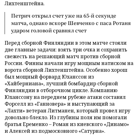
Лихтенштейна.
Петрич открыл счет уже на 65-й секунде
матча, однако вскоре Шевченко с паса Ротаня
ударом головой сравнял счет
Перед сборной Финляндии в этом матче стояли
две главные задачи: взять три очка и сохранить
свежесть на решающий матч против сборной
России. Финны начали игру мощным натиском на
ворота сборной Лихтенштейна. Особенно хорош
был мощный форвард Юханссон из
«Хайберниана», лучший бомбардир сборной
Финляндии в отборочном цикле. Компанию
Юханссону на переднем рубеже атаки составил
Форселл из «Ганновера» и выступающий за
«Лахти» ветеран Литманен, который провел игру
довольно блекло. Из глубины поля им помогали
братья Еременко – Роман из киевского «Динамо»
и Алексей из подмосковного «Сатурна».