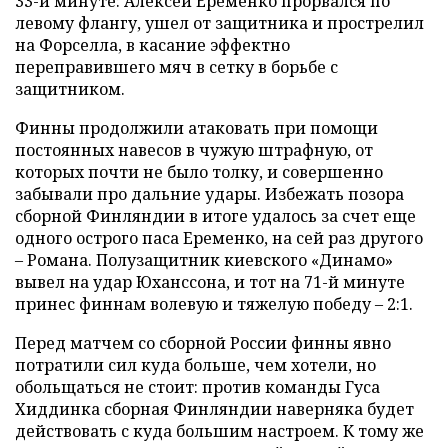
33-й минуте: Алексей Еременко прорвался по
левому флангу, ушел от защитника и прострелил
на Форселла, в касание эффектно
переправившего мяч в сетку в борьбе с
защитником.
Финны продолжили атаковать при помощи
постоянных навесов в чужую штрафную, от
которых почти не было толку, и совершенно
забывали про дальние удары. Избежать позора
сборной Финляндии в итоге удалось за счет еще
одного острого паса Еременко, на сей раз другого
– Романа. Полузащитник киевского «Динамо»
вывел на удар Юханссона, и тот на 71-й минуте
принес финнам волевую и тяжелую победу – 2:1.
Перед матчем со сборной России финны явно
потратили сил куда больше, чем хотели, но
обольщаться не стоит: против команды Гуса
Хиддинка сборная Финляндии наверняка будет
действовать с куда большим настроем. К тому же