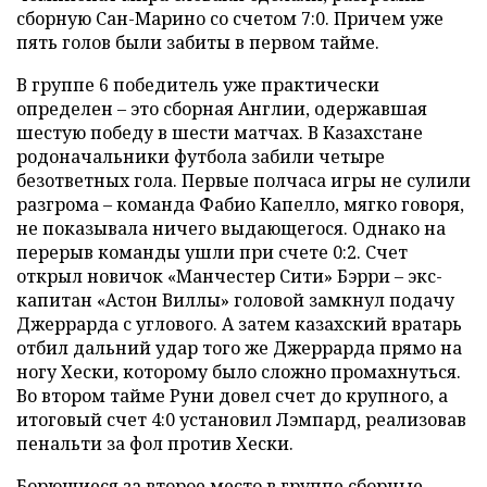
сборную Сан-Марино со счетом 7:0. Причем уже
пять голов были забиты в первом тайме.
В группе 6 победитель уже практически
определен – это сборная Англии, одержавшая
шестую победу в шести матчах. В Казахстане
родоначальники футбола забили четыре
безответных гола. Первые полчаса игры не сулили
разгрома – команда Фабио Капелло, мягко говоря,
не показывала ничего выдающегося. Однако на
перерыв команды ушли при счете 0:2. Счет
открыл новичок «Манчестер Сити» Бэрри – экс-
капитан «Астон Виллы» головой замкнул подачу
Джеррарда с углового. А затем казахский вратарь
отбил дальний удар того же Джеррарда прямо на
ногу Хески, которому было сложно промахнуться.
Во втором тайме Руни довел счет до крупного, а
итоговый счет 4:0 установил Лэмпард, реализовав
пенальти за фол против Хески.
Борющиеся за второе место в группе сборные