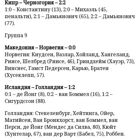
Кипр – Черногория – 2:2
1:0 – Константину (13), 2:0 – Михаэль (45,
пенальти), 2:1 – Дамьянович (65), 2:2 – Дамьянович
(77).
Группа 9
Македония – Норвегия – 0:0
Норвегия: Кнудсен, Ваэлар, Хойланд, Хангеланд,
Риисе, Шелбред (Риисе, 46), Гриндхейм (Хауэр, 73),
Винснес, Гамст Педерсен, Карью, Братен
(Хусеклепп, 57).
Исландия – Голландия – 1:2
0:1 – де Йонг (8), 0:2 – ван Боммел (16), 1:2 –
Сигурдссон (88).
Голландия: Стекеленбург, Хейтинга, Ойер,
Матийсен, Ван Бронкхорст, ван Боммел, ван
Перси, де Йонг (Мендес да Силва, 80), Кюйт
(Хунтелар, 67), ван дер Варт (Бабел, 75), Роббен.