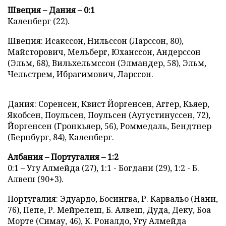
Швеция – Дания – 0:1
Каленберг (22).
Швеция: Исакссон, Нильссон (Ларссон, 80),
Майсторович, Мельберг, Юханссон, Андерссон
(Эльм, 68), Вильхельмссон (Элмандер, 58), Эльм,
Чельстрем, Ибрагимович, Ларссон.
Дания: Соренсен, Квист Йоргенсен, Аггер, Кьяер,
Якобсен, Поульсен, Поульсен (Аугустинуссен, 72),
Йоргенсен (Гронкьяер, 56), Роммедаль, Бендтнер
(Бернбург, 84), Каленберг.
Албания – Португалия – 1:2
0:1 – Угу Алмейда (27), 1:1 - Богдани (29), 1:2 - Б.
Алвеш (90+3).
Португалия: Эдуардо, Босингва, Р. Карвальо (Нани,
76), Пепе, Р. Мейрелеш, Б. Алвеш, Дуда, Деку, Боа
Морте (Симау, 46), К. Роналдо, Угу Алмейда