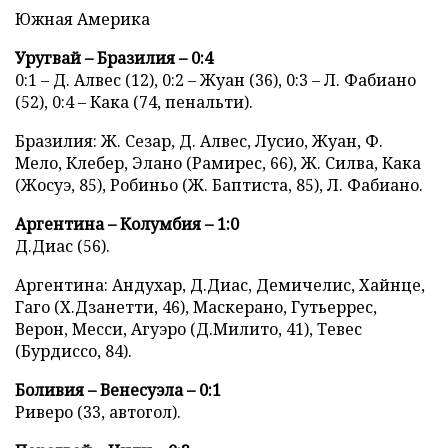
Южная Америка
Уругвай – Бразилия – 0:4
0:1 – Д. Алвес (12), 0:2 – Жуан (36), 0:3 – Л. Фабиано
(52), 0:4 – Кака (74, пенальти).
Бразилия: Ж. Сезар, Д. Алвес, Лусио, Жуан, Ф.
Мело, Клебер, Элано (Рамирес, 66), Ж. Силва, Кака
(Жосуэ, 85), Робиньо (Ж. Баптиста, 85), Л. Фабиано.
Аргентина – Колумбия – 1:0
Д.Диас (56).
Аргентина: Андухар, Д.Диас, Демичелис, Хайнце,
Гаго (Х.Дзанетти, 46), Маскерано, Гутьеррес,
Верон, Месси, Агуэро (Д.Милито, 41), Тевес
(Бурдиссо, 84).
Боливия – Венесуэла – 0:1
Риверо (33, автогол).