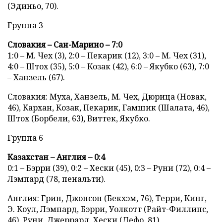
(Эдиньо, 70).
Группа 3
Словакия – Сан-Марино – 7:0
1:0 – М. Чех (3), 2:0 – Пекарик (12), 3:0 – М. Чех (31),
4:0 – Штох (35), 5:0 – Козак (42), 6:0 – Якубко (63), 7:0
– Ханзель (67).
Словакия: Муха, Ханзель, М. Чех, Дюрица (Новак,
46), Кархан, Козак, Пекарик, Гамшик (Шалата, 46),
Штох (Борбели, 63), Виттек, Якубко.
Группа 6
Казахстан – Англия – 0:4
0:1 – Бэрри (39), 0:2 – Хески (45), 0:3 – Руни (72), 0:4 –
Лэмпард (78, пенальти).
Англия: Грин, Джонсон (Бекхэм, 76), Терри, Кинг,
Э. Коул, Лэмпард, Бэрри, Уолкотт (Райт-Филлипс,
46), Руни, Джеррард, Хески (Дефо, 81).