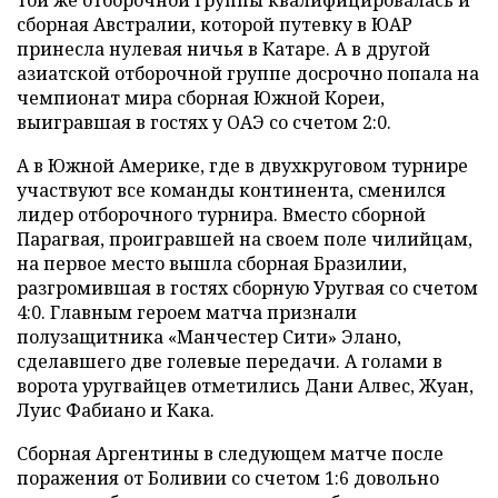
той же отборочной группы квалифицировалась и
сборная Австралии, которой путевку в ЮАР
принесла нулевая ничья в Катаре. А в другой
азиатской отборочной группе досрочно попала на
чемпионат мира сборная Южной Кореи,
выигравшая в гостях у ОАЭ со счетом 2:0.
А в Южной Америке, где в двухкруговом турнире
участвуют все команды континента, сменился
лидер отборочного турнира. Вместо сборной
Парагвая, проигравшей на своем поле чилийцам,
на первое место вышла сборная Бразилии,
разгромившая в гостях сборную Уругвая со счетом
4:0. Главным героем матча признали
полузащитника «Манчестер Сити» Элано,
сделавшего две голевые передачи. А голами в
ворота уругвайцев отметились Дани Алвес, Жуан,
Луис Фабиано и Кака.
Сборная Аргентины в следующем матче после
поражения от Боливии со счетом 1:6 довольно