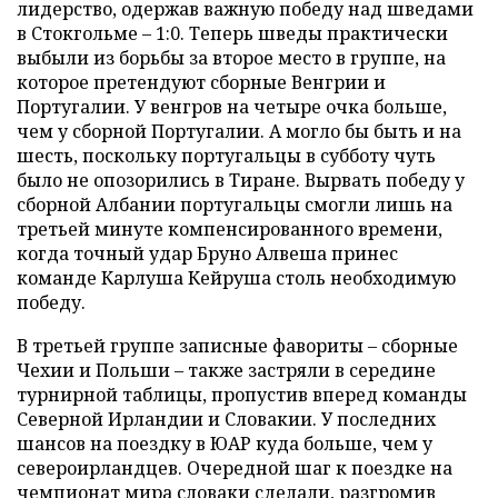
лидерство, одержав важную победу над шведами
в Стокгольме – 1:0. Теперь шведы практически
выбыли из борьбы за второе место в группе, на
которое претендуют сборные Венгрии и
Португалии. У венгров на четыре очка больше,
чем у сборной Португалии. А могло бы быть и на
шесть, поскольку португальцы в субботу чуть
было не опозорились в Тиране. Вырвать победу у
сборной Албании португальцы смогли лишь на
третьей минуте компенсированного времени,
когда точный удар Бруно Алвеша принес
команде Карлуша Кейруша столь необходимую
победу.
В третьей группе записные фавориты – сборные
Чехии и Польши – также застряли в середине
турнирной таблицы, пропустив вперед команды
Северной Ирландии и Словакии. У последних
шансов на поездку в ЮАР куда больше, чем у
североирландцев. Очередной шаг к поездке на
чемпионат мира словаки сделали, разгромив