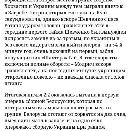
Хорватии и Украины между тем сыграли вничью
в Загребе. Петрич открыл счет уже на 65-й
секунде матча, однако вскоре Шевченко с паса
Ротаня ударом головой сравнял счет. Уже в
середине первого тайма Шевченко был вынужден
попросить замену из-за травмы, но украинцы и
без своего лидера смогли выйти вперед – на 54-й
минуте гол, очень похожий на первый, забил
полузащитник «Шахтера» Гай. В ответ хорваты
включили полные обороты – Модрич вскоре
сравнял счет, а на последних минутах украинцам
откровенно повезло – их дважды спасала от голов
штанга.
Итоговая ничья 2:2 оказалась выгодна в первую
очередь сборной Белоруссии, которая по
потерянным очкам вышла на второе место в
группе. Белорусы отстают от хорватов на два очка,
имея один матч в запасе, и на одно очко
опережают сборную Украины при равном