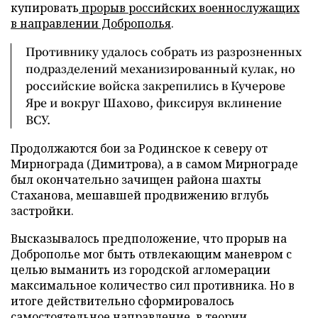
купировать
прорыв российских военнослужащих
в направлении Доброполья
.
Противнику удалось собрать из разрозненных
подразделений механизированный кулак, но
российские войска закрепились в Кучерове
Яре и вокруг Шахово, фиксируя вклинение
ВСУ.
Продолжаются бои за Родинское к северу от
Мирнограда (Димитрова), а в самом Мирнограде
был окончательно зачищен района шахты
Стаханова, мешавшей продвижению вглубь
застройки.
Высказывалось предположение, что прорыв на
Доброполье мог быть отвлекающим маневром с
целью выманить из городской агломерации
максимальное количество сил противника. Но в
итоге действительно сформировалось
самостоятельное направление, в теории