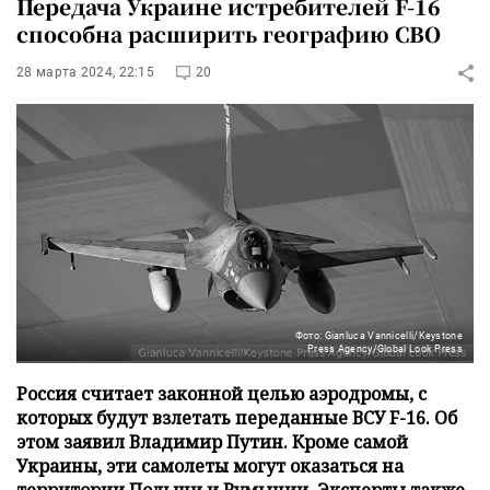
Передача Украине истребителей F-16
способна расширить географию СВО
28 марта 2024, 22:15
20
Фото: Gianluca Vannicelli/Keystone
Press Agency/Global Look Press
Россия считает законной целью аэродромы, с
которых будут взлетать переданные ВСУ F-16. Об
этом заявил Владимир Путин. Кроме самой
Украины, эти самолеты могут оказаться на
территории Польши и Румынии. Эксперты также