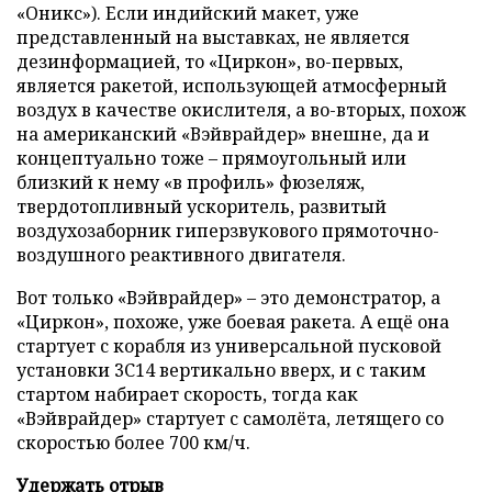
«Оникс»). Если индийский макет, уже
представленный на выставках, не является
дезинформацией, то «Циркон», во-первых,
является ракетой, использующей атмосферный
воздух в качестве окислителя, а во-вторых, похож
на американский «Вэйврайдер» внешне, да и
концептуально тоже – прямоугольный или
близкий к нему «в профиль» фюзеляж,
твердотопливный ускоритель, развитый
воздухозаборник гиперзвукового прямоточно-
воздушного реактивного двигателя.
Вот только «Вэйврайдер» – это демонстратор, а
«Циркон», похоже, уже боевая ракета. А ещё она
стартует с корабля из универсальной пусковой
установки 3С14 вертикально вверх, и с таким
стартом набирает скорость, тогда как
«Вэйврайдер» стартует с самолёта, летящего со
скоростью более 700 км/ч.
Удержать отрыв