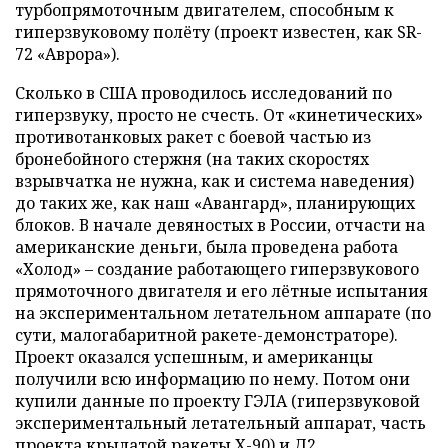
турбопрямоточным двигателем, способным к
гиперзвуковому полёту (проект известен, как SR-
72 «Аврора»).
Сколько в США проводилось исследований по
гиперзвуку, просто не счесть. От «кинетических»
противотанковых ракет с боевой частью из
бронебойного стержня (на таких скоростях
взрывчатка не нужна, как и система наведения)
до таких же, как наш «Авангард», планирующих
блоков. В начале девяностых в России, отчасти на
американские деньги, была проведена работа
«Холод» – создание работающего гиперзвукового
прямоточного двигателя и его лётные испытания
на экспериментальном летательном аппарате (по
сути, малогабаритной ракете-демонстраторе).
Проект оказался успешным, и американцы
получили всю информацию по нему. Потом они
купили данные по проекту ГЭЛА (гиперзвуковой
экспериментальный летательный аппарат, часть
проекта крылатой ракеты Х-90) и Д2