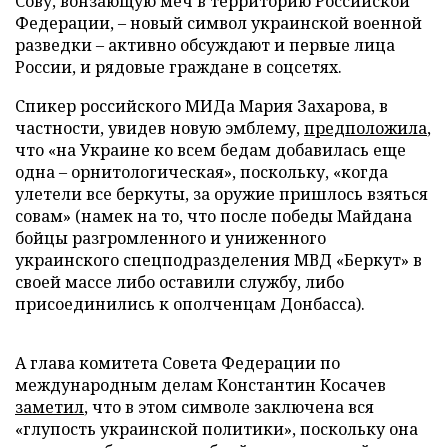
Сову, вонзающую меч в территорию Российской
Федерации, – новый символ украинской военной
разведки – активно обсуждают и первые лица
России, и рядовые граждане в соцсетях.
Спикер российского МИДа Мария Захарова, в
частности, увидев новую эмблему,
предположила
,
что «на Украине ко всем бедам добавилась еще
одна – орнитологическая», поскольку, «когда
улетели все беркуты, за оружие пришлось взяться
совам» (намек на то, что после победы Майдана
бойцы разгромленного и униженного
украинского спецподразделения МВД «Беркут» в
своей массе либо оставили службу, либо
присоединились к ополченцам Донбасса).
А глава комитета Совета Федерации по
международным делам Константин Косачев
заметил
, что в этом символе заключена вся
«глупость украинской политики», поскольку она