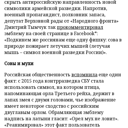
скрыть антироссийскую направленность новой
символики армейской разведки. Напротив,
военный пропагандист, полковник запаса,
депутат Верховной рады от «Народного фронта»
Дмитрий Тымчук так
прокомментировал
эмблему на своей странице в Facebook*:
«Подкинем же россиянам еще одну фишку: сова в
природе пожирает летучих мышей (летучая
мышь – символ военной разведки России)».
Совы и мухи
Российская общественность
вспомнила
еще один
факт: с 2015 года контрразведка СБУ стала
использовать символ, на котором птица,
напоминающая орла Третьего рейха, держит в
лапах змея с двумя головами, чье изображение
имеет некоторое сходство с российским
двуглавым орлом. Обрамляющая эмблему
надпись на латыни гласит: «Орел мух не ловит».
«Реанимировал» этот факт пользователь