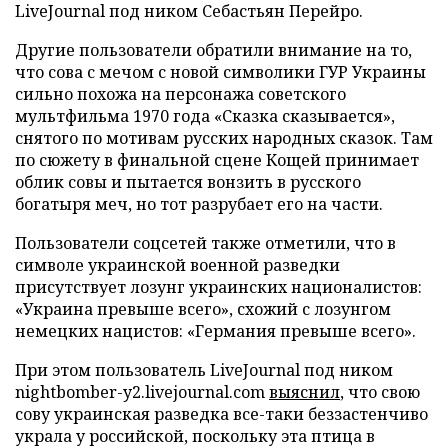
LiveJournal под ником Себастьян Перейро.
Другие пользователи обратили внимание на то,
что сова с мечом с новой символики ГУР Украины
сильно похожа на персонажа советского
мультфильма 1970 года «Сказка сказывается»,
снятого по мотивам русских народных сказок. Там
по сюжету в финальной сцене Кощей принимает
облик совы и пытается вонзить в русского
богатыря меч, но тот разрубает его на части.
Пользователи соцсетей также отметили, что в
символе украинской военной разведки
присутствует лозунг украинских националистов:
«Украина превыше всего», схожий с лозунгом
немецких нацистов: «Германия превыше всего».
При этом пользователь LiveJournal под ником
nightbomber-y2.livejournal.com
выяснил
, что свою
сову украинская разведка все-таки беззастенчиво
украла у российской, поскольку эта птица в