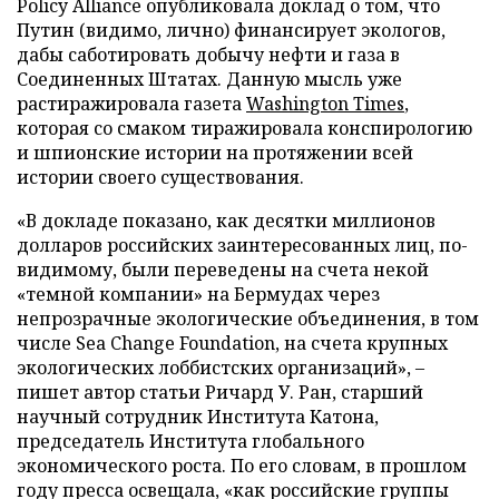
Policy Alliance опубликовала доклад о том, что
Путин (видимо, лично) финансирует экологов,
дабы саботировать добычу нефти и газа в
Соединенных Штатах. Данную мысль уже
растиражировала газета
Washington Times
,
которая со смаком тиражировала конспирологию
и шпионские истории на протяжении всей
истории своего существования.
«В докладе показано, как десятки миллионов
долларов российских заинтересованных лиц, по-
видимому, были переведены на счета некой
«темной компании» на Бермудах через
непрозрачные экологические объединения, в том
числе Sea Change Foundation, на счета крупных
экологических лоббистских организаций», –
пишет автор статьи Ричард У. Ран, старший
научный сотрудник Института Катона,
председатель Института глобального
экономического роста. По его словам, в прошлом
году пресса освещала, «как российские группы