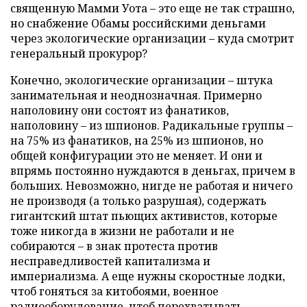
священную Мамми Уота – это еще не так страшно,
но снабжение Обамы российскими деньгами
через экологические организации – куда смотрит
генеральный прокурор?
Конечно, экологические организации – штука
занимательная и неоднозначная. Примерно
наполовину они состоят из фанатиков,
наполовину – из шпионов. Радикальные группы –
на 75% из фанатиков, на 25% из шпионов, но
общей конфигурации это не меняет. И они и
впрямь постоянно нуждаются в деньгах, причем в
больших. Невозможно, нигде не работая и ничего
не производя (а только разрушая), содержать
гигантский штат пьющих активистов, которые
тоже никогда в жизни не работали и не
собираются – в знак протеста против
несправедливостей капитализма и
империализма. А еще нужны скоростные лодки,
чтоб гоняться за китобоями, военное
радиооборудование, чтоб перехватывать