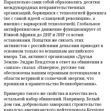
Параллельно сами собой образовались десятки
международных неправительственных
организаций, борющихся с технологией фрекинга
(не с самой идеей «сланцевой революции», а
именно с варварской технологией). Глобальное
антифрекинговое движение функционирует от
Южной Африки до ДНР и ЛНР со всеми
остановками. Попытки же связать этих
активистов с российскими деньгами приводят в
основном только ко вспышкам английского
юмора. Так, активист организации «Друзья
Земли» Эндрю Пендлтон в ответ на обвинения в
«заказе» сказал: «Наверное, русские так
обеспокоены нашим огромным потенциалом в
области ветряной и солнечной энергии, что
проникли в правительство Великобритании».
Примерно такого же свойства и качества весь
остальной набор обвинений. Например, Белый
дом сам, добровольно заморозил строительство
канадско-американского нефтепровода Keystone