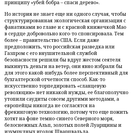
принципу «убей бобра – спаси дерево».
Но история не знает еще ни одного случая, чтобы
структурированная экологическая организация с
фанатиками во главе и с красной книжечкой Мао
в сердце добровольно кого-то спонсировала. Тем
более
–
правительство США. Если даже
предположить, что российская разведка или
Газпром с его внушительной службой
безопасности решили бы вдруг жестом сеятеля
выкинуть деньги на ветер, они явно избрали бы
для этого какой-нибудь более перспективный для
бухгалтерской отчетности способ. Как-то
искусственно торпедировать «сланцевую
революцию» нет никакой нужды, ее благополучно
утопили саудиты совсем другими методами, а
европейцы никогда не согласятся на
фрекинговую технологию, потому что еще пожить
хотят на фоне темно-синего Северного моря,
белоснежных Альп, золотых полей Луарщины и
изумрудных иголок Шварцвальда.