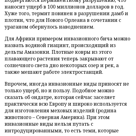
подвергаются перманентному разрушению, что
наносит ущерб в 100 миллионов долларов в год.
Хуже того, термит повинен в разрушении дамб и
плотин, что для Нового Орлеана в сочетании с
ураганом обернулось наводнением.
Для Африки примером инвазионного бича можно
назвать водяной гиацинт, происходящий из
дельты Амазонки. Плотные ковры из этого
плавающего растения теперь закрывают от
солнечного света дно некоторых озер и рек, а
также мешают работе электростанций.
Впрочем, иногда инвазионные виды приносят не
только ущерб, но и пользу. Подобное можно
сказать об ондатре, которая сейчас заселяет
практически всю Европу и широко используется
для изготовления меховых изделий (родина
животного – Северная Америка). При этом
инвазионные виды нельзя путать с
интродуцированными, то есть теми, которые