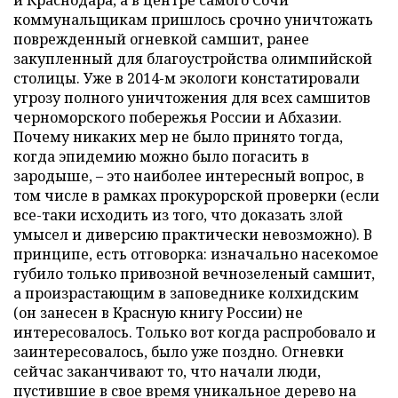
и Краснодара, а в центре самого Сочи
коммунальщикам пришлось срочно уничтожать
поврежденный огневкой самшит, ранее
закупленный для благоустройства олимпийской
столицы. Уже в 2014-м экологи констатировали
угрозу полного уничтожения для всех самшитов
черноморского побережья России и Абхазии.
Почему никаких мер не было принято тогда,
когда эпидемию можно было погасить в
зародыше, – это наиболее интересный вопрос, в
том числе в рамках прокурорской проверки (если
все-таки исходить из того, что доказать злой
умысел и диверсию практически невозможно). В
принципе, есть отговорка: изначально насекомое
губило только привозной вечнозеленый самшит,
а произрастающим в заповеднике колхидским
(он занесен в Красную книгу России) не
интересовалось. Только вот когда распробовало и
заинтересовалось, было уже поздно. Огневки
сейчас заканчивают то, что начали люди,
пустившие в свое время уникальное дерево на