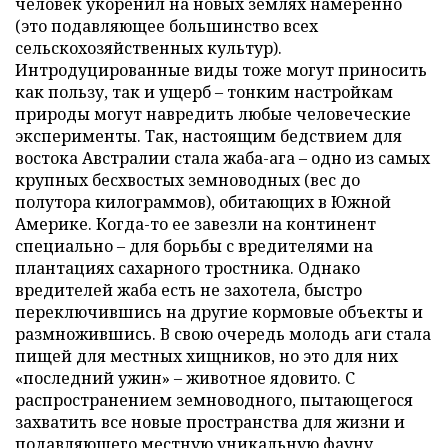
человек укоренил на новых землях намеренно
(это подавляющее большинство всех
сельскохозяйственных культур).
Интродуцированные виды тоже могут приносить
как пользу, так и ущерб – тонким настройкам
природы могут навредить любые человеческие
эксперименты. Так, настоящим бедствием для
востока Австралии стала жаба-ага – одно из самых
крупных бесхвостых земноводных (вес до
полутора килограммов), обитающих в Южной
Америке. Когда-то ее завезли на континент
специально – для борьбы с вредителями на
плантациях сахарного тростника. Однако
вредителей жаба есть не захотела, быстро
переключившись на другие кормовые объекты и
размножившись. В свою очередь молодь аги стала
пищей для местных хищников, но это для них
«последний ужин» – животное ядовито. С
распространением земноводного, пытающегося
захватить все новые пространства для жизни и
подавляющего местную уникальную фауну,