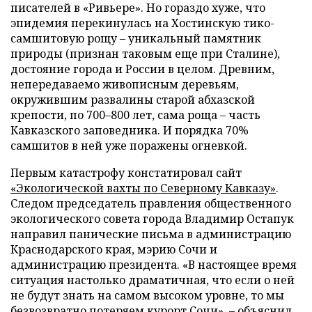
писателей в «Ривьере». Но гораздо хуже, что
эпидемия перекинулась на Хостинскую тико-
самшитовую рощу – уникальный памятник
природы (признан таковым еще при Сталине),
достояние города и России в целом. Древним,
непередаваемо живописным деревьям,
окружившим развалины старой абхазской
крепости, по 700
–
800 лет, сама роща – часть
Кавказского заповедника. И порядка 70%
самшитов в ней уже поражены огневкой.
Первым катастрофу констатировал сайт
«Экологической вахты по Северному Кавказу»
.
Следом председатель правления общественного
экологического совета города Владимир Остапук
направил панические письма в администрацию
Краснодарского края, мэрию Сочи и
администрацию президента. «В настоящее время
ситуация настолько драматичная, что если о ней
не будут знать на самом высоком уровне, то мы
безвозвратно потеряем курорт Сочи», – объяснил