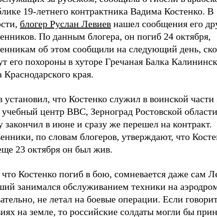
блике 19-летнего контрактника Вадима Костенко. В
ости,
блогер Руслан Левиев
нашел сообщения его др
енников. По данным блогера, он погиб 24 октября,
венникам об этом сообщили на следующий день, ск
т его похороны в хуторе Гречаная Балка Калининск
 Краснодарского края.
 установил, что Костенко служил в воинской части
 учебный центр ВВС, Зерноград Ростовской области
 закончил в июне и сразу же перешел на контракт.
енники, по словам блогеров, утверждают, что Кост
еще 23 октября он был жив.
 что Костенко погиб в бою, сомневается даже сам Л
ший занимался обслуживанием техники на аэродром
ательно, не летал на боевые операции. Если говори
иях на земле, то российские солдаты могли бы при