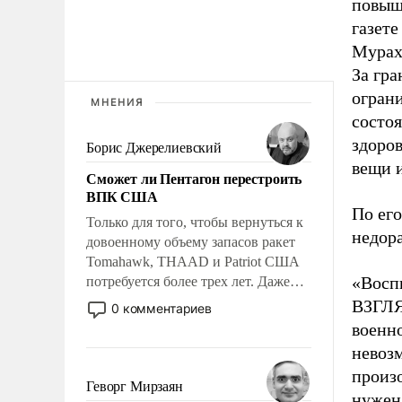
повыше
газет
Мурахо
За гра
ограни
МНЕНИЯ
состоя
здоро
Борис Джерелиевский
вещи и
Сможет ли Пентагон перестроить
ВПК США
По его
Только для того, чтобы вернуться к
недора
довоенному объему запасов ракет
Tomahawk, THAAD и Patriot США
«Воспи
потребуется более трех лет. Даже
небольшая война с Ираном
ВЗГЛЯ
0 комментариев
опустошила американские
военн
арсеналы. Сложившаяся ситуация
невоз
означает многолетний период
произо
уязвимости США, например, перед
Геворг Мирзаян
нужен.
Китаем.