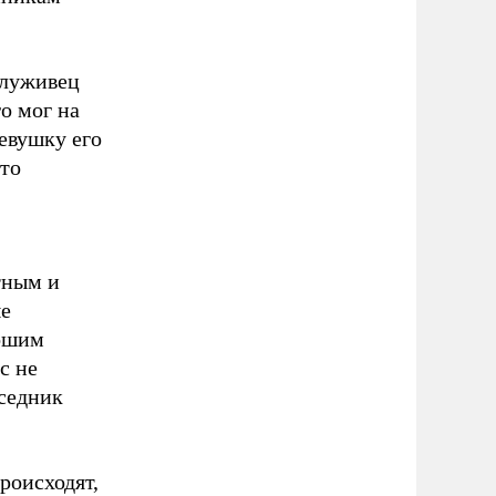
ослуживец
о мог на
Девушку его
что
тным и
ые
рошим
с не
еседник
роисходят,