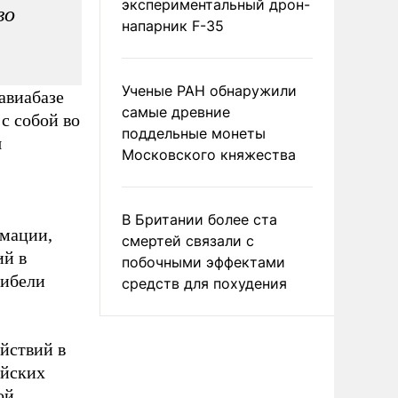
экспериментальный дрон-
во
напарник F-35
Ученые РАН обнаружили
авиабазе
самые древние
с собой во
поддельные монеты
я
Московского княжества
В Британии более ста
рмации,
смертей связали с
ий в
побочными эффектами
гибели
средств для похудения
ействий в
ийских
ой