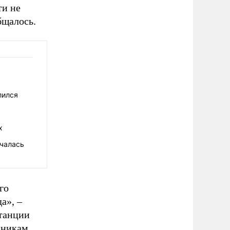
ти не
бщалось.
лился
х
чалась
го
а», –
станции
нникам