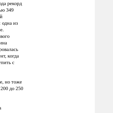
ода рекорд
ью 349
й
 одна из
е.
вого
ина
ровалась
нт, когда
пить с
е, но тоже
 200 до 250
а