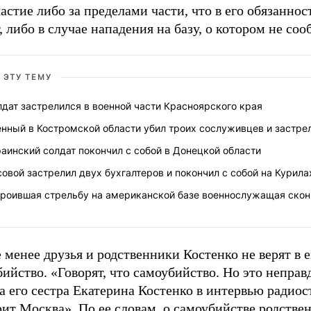
астие либо за пределами части, что в его обязаннос
, либо в случае нападения на базу, о котором не соо
 ЭТУ ТЕМУ
дат застрелился в военной части Красноярского края
нный в Костромской области убил троих сослуживцев и застре
аинский солдат покончил с собой в Донецкой области
овой застрелил двух бухгалтеров и покончил с собой на Курила
троившая стрельбу на американской базе военнослужащая скон
 менее друзья и родственники Костенко не верят в е
ийство. «Говорят, что самоубийство. Но это неправд
а его сестра Екатерина Костенко в интервью радио
ит Москва». По ее словам, о самоубийстве родстве