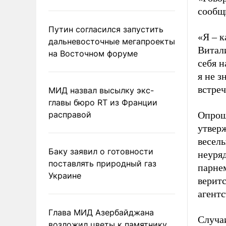
сообщ
Путин согласился запустить
«Я – к
дальневосточные мегапроекты
Витали
на Восточном форуме
себя н
я не з
встреч
МИД назвал высылку экс-
главы бюро RT из Франции
расправой
Опрош
утвер
весел
Баку заявил о готовности
неуря
поставлять природный газ
парне
Украине
веритс
агентс
Глава МИД Азербайджана
Случа
возложил цветы к памятнику