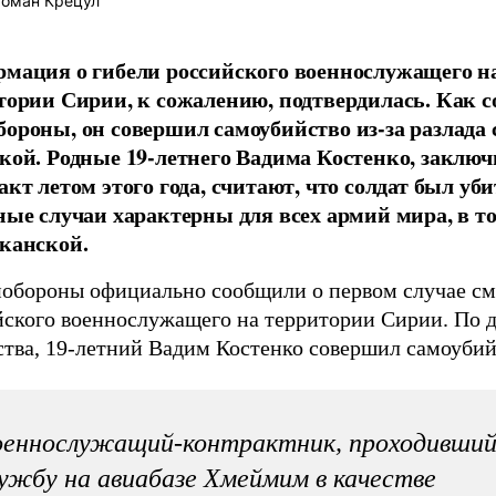
оман Крецул
мация о гибели российского военнослужащего н
тории Сирии, к сожалению, подтвердилась. Как 
ороны, он совершил самоубийство из-за разлада 
кой. Родные 19-летнего Вадима Костенко, заклю
акт летом этого года, считают, что солдат был уб
ные случаи характерны для всех армий мира, в т
канской.
обороны официально сообщили о первом случае см
йского военнослужащего на территории Сирии. По 
ства, 19-летний Вадим Костенко совершил самоубий
оеннослужащий-контрактник, проходивши
ужбу на авиабазе Хмеймим в качестве