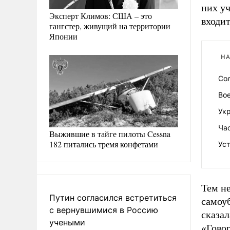
них уч
Эксперт Климов: США – это
входит
гангстер, живущий на территории
Японии
НА
Сол
Вое
Укр
Час
Выжившие в тайге пилоты Cessna
182 питались тремя конфетами
Ус
Тем не
Путин согласился встретиться
самоуб
с вернувшимися в Россию
сказал
учеными
«Говор