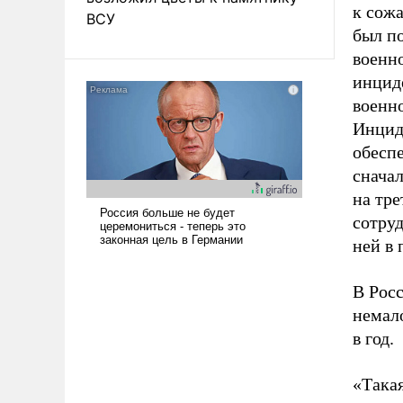
к сожа
ВСУ
был по
военн
инцид
военн
Инци
обеспе
сначал
на тре
сотру
ней в 
В Рос
немало
в год.
«Такая