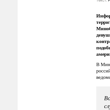
Tекст:
Р
Инфор
терри
Миноб
девуш
контр
подоб
амери
В Мин
росси
ведом
В
сл