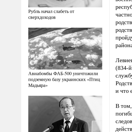
респу
Рубль начал слабеть от
частн
сверхдоходов
родств
родст
пройду
района
Левиев
(834-й
Авиабомбы ФАБ-500 уничтожили
службу
подземную базу украинских «Птиц
Родств
Мадьяра»
и что 
В том,
погиб
следов
действ