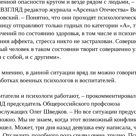
нной опасности кругом и везде рядом с людьми, – 
е ВЗГЛЯД редактор журнала «Арсенал Отечества» В
вский. – Понятно, что они проходят психологическ
ницу отправляют только годных по категории «А», т
чений по состоянию здоровья, в том числе и психи
ния аффекта, стресса никто не застрахован. Совер
вый человек в таком состоянии творит совершенно 
 с собой, и с другими».
 мнению, в данной ситуации вряд ли можно говорит
ботках военных психологов и воспитателей.
татели и психологи работают, – прокомментировал 
Д председатель Общероссийского профсоюза
ослужащих Олег Шведков. – Но все ситуации преду
можно. Мы не знаем, когда этот возможный конфли
шел. Может, три дня назад девушка ему написала, ч
 Отследить подобного рода срывы очень трудно. Пс