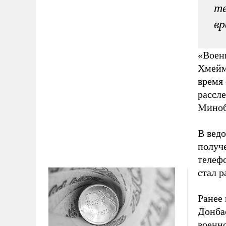
те
вр
«Воен
Хмейми
время 
рассле
Миноб
В вед
получ
телеф
стал р
Ранее 
Донба
военн