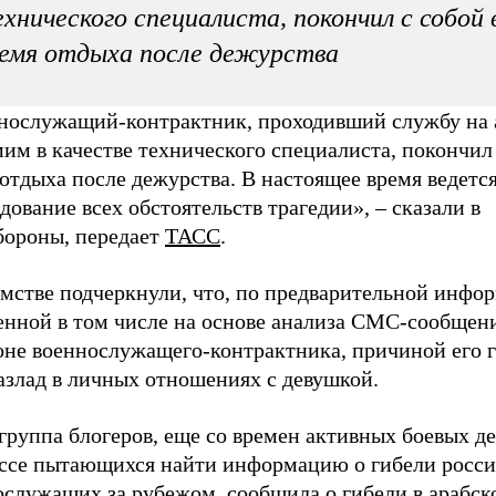
хнического специалиста, покончил с собой 
емя отдыха после дежурства
нослужащий-контрактник, проходивший службу на 
м в качестве технического специалиста, покончил 
отдыха после дежурства. В настоящее время ведетс
дование всех обстоятельств трагедии», – сказали в
ороны, передает
ТАСС
.
омстве подчеркнули, что, по предварительной инфо
енной в том числе на основе анализа СМС-сообщен
оне военнослужащего-контрактника, причиной его 
азлад в личных отношениях с девушкой.
группа блогеров, еще со времен активных боевых д
ссе пытающихся найти информацию о гибели росс
ослужащих за рубежом, сообщила о гибели в арабск