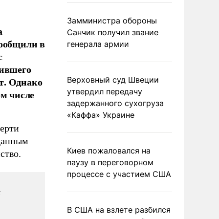
Замминистра обороны
а
Санчик получил звание
сообщили в
генерала армии
с
чившего
ит. Однако
Верховный суд Швеции
утвердил передачу
ом числе
задержанного сухогруза
«Каффа» Украине
ерти
данным
Киев пожаловался на
ство.
паузу в переговорном
процессе с участием США
й
В США на взлете разбился