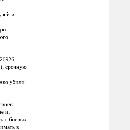
узей и
оро
ого
 20926
), срочную
енко убили
евиев:
е и,
ть о боевых
нимать в