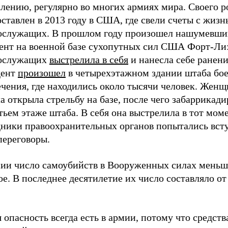
лению, регулярно во многих армиях мира. Своего р
ставлен в 2013 году в США, где свели счеты с жизн
ослужащих. В прошлом году произошел нашумевши
ент на военной базе сухопутных сил США Форт-Ли:
ослужащих
выстрелила в себя
и нанесла себе ранени
дент
произошел
в четырехэтажном здании штаба бое
чения, где находились около тысячи человек. Женщ
а открыла стрельбу на базе, после чего забаррикади
тьем этаже штаба. В себя она выстрелила в тот моме
дники правоохранительных органов попытались всту
переговоры.
сии число самоубийств в Вооруженных силах меньш
е. В последнее десятилетие их число составляло от
 опасность всегда есть в армии, потому что средств