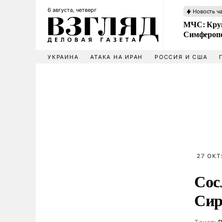
6 августа, четверг
Новость ч
МЧС: Кру
Симфероп
УКРАИНА
АТАКА НА ИРАН
РОССИЯ И США
27 ОКТ
Сос
Сир