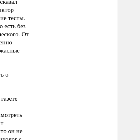
сказал
иктор
ие тесты.
о есть без
ческого. От
шенно
ужасные
ь о
газете
смотреть
кт
то он не
ихолог с