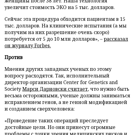
женщины после 38 лет. Наша технология
увеличит стоимость ЭКО на 5 тыс. долларов.
Сейчас эта процедура обходится пациентам в 15
тыс. долларов. На клинические испытания (а мы
получим на них разрешение очень скоро)
потребуется от 5 до 10 млн долларов», –
рассказал
он журналу Forbes.
Против
Мнения других западных ученых по этому
вопросу расходятся. Так, исполнительный
директор организации Center for Genetics and
Society
Марси Дарновски считает
, что нужно быть
весьма осторожными, ученые должны заниматься
исправлением генов, а не генной модификацией
и созданием сверхчеловека:
«Проведение таких операций преследует
достойные цели. Но они принесут огромные
проблемы с точки зрения медицинских рисков и