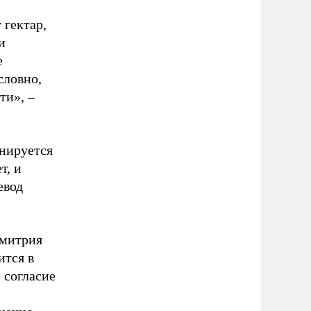
 гектар,
и
е
словно,
ти», –
анируется
т, и
евод
Дмитрия
ится в
 согласие