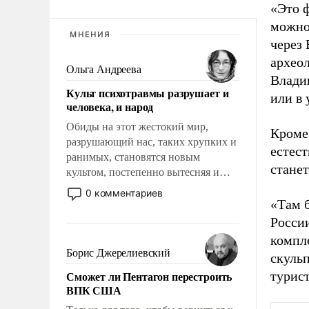
«Это 
можно
МНЕНИЯ
через 
археол
Ольга Андреева
Владив
Культ психотравмы разрушает и
или в 
человека, и народ
Обиды на этот жестокий мир,
Кроме 
разрушающий нас, таких хрупких и
естес
ранимых, становятся новым
стане
культом, постепенно вытесняя и
отменяя традиционное требование к
0 комментариев
человеку – быть мужественным и
«Там 
твердым под ударами судьбы, брать
России
на себя ответственность, помогать
компл
слабым, идти вперед и
Борис Джерелиевский
скульп
адаптироваться.
Сможет ли Пентагон перестроить
турис
ВПК США