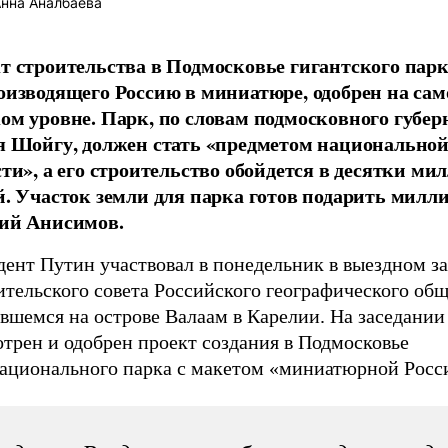
нна Аналбаева
т строительства в Подмосковье гигантского парк
оизводящего Россию в миниатюре, одобрен на са
ом уровне. Парк, по словам подмосковного губер
я Шойгу, должен стать «предметом национально
сти», а его строительство обойдется в десятки ми
й. Участок земли для парка готов подарить милл
ий Анисимов.
дент Путин участвовал в понедельник в выездном з
тельского совета Российского географического общ
вшемся на острове Валаам в Карелии. На заседании
трен и одобрен проект создания в Подмосковье
ационального парка с макетом «миниатюрной Росс