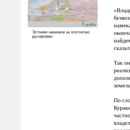
«Влад
безвоз
намека
оконча
найдем
сказа
Так он
реализ
дополн
земель
По сл
Кураки
частн
владел