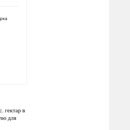
арка
. гектар в
лю для