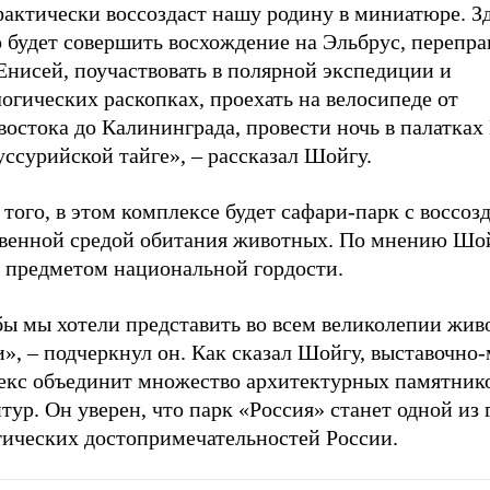
фактически воссоздаст нашу родину в миниатюре. З
 будет совершить восхождение на Эльбрус, перепра
Енисей, поучаствовать в полярной экспедиции и
огических раскопках, проехать на велосипеде от
остока до Калининграда, провести ночь в палатках
уссурийской тайге», – рассказал Шойгу.
того, в этом комплексе будет сафари-парк с воссоз
твенной средой обитания животных. По мнению Шой
т предметом национальной гордости.
бы мы хотели представить во всем великолепии жи
», – подчеркнул он. Как сказал Шойгу, выставочно
екс объединит множество архитектурных памятник
тур. Он уверен, что парк «Россия» станет одной из
тических достопримечательностей России.