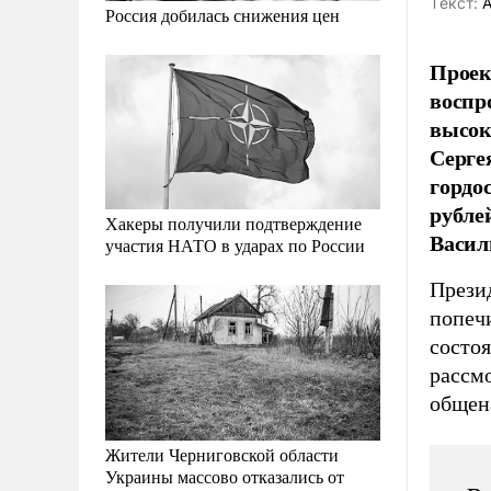
Tекст:
А
Россия добилась снижения цен
Проек
воспр
высок
Серге
гордо
рубле
Хакеры получили подтверждение
Васил
участия НАТО в ударах по России
Прези
попечи
состоя
рассмо
общен
Жители Черниговской области
Украины массово отказались от