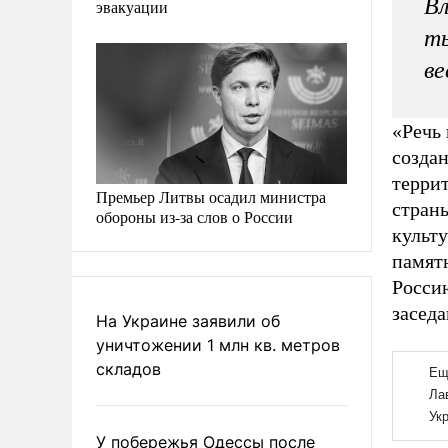
Вл
эвакуации
ты
ве
«Речь
создан
терри
Премьер Литвы осадил министра
стран
обороны из-за слов о России
культ
памятн
Росси
заседа
На Украине заявили об
уничтожении 1 млн кв. метров
складов
У побережья Одессы после