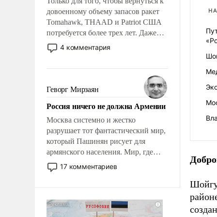
Только для того, чтобы вернуться к
довоенному объему запасов ракет
НА
Tomahawk, THAAD и Patriot США
Пу
потребуется более трех лет. Даже
«Р
небольшая война с Ираном
4 комментария
опустошила американские
Шо
арсеналы. Сложившаяся ситуация
Ме
означает многолетний период
уязвимости США, например, перед
Эк
Геворг Мирзаян
Китаем.
Мос
Россия ничего не должна Армении
Вл
Москва системно и жестко
разрушает тот фантастический мир,
который Пашинян рисует для
армянского населения. Мир, где
Добро
политические прожекты будут
17 комментариев
безусловно оплачиваться за счет
Шойгу 
российских налогоплательщиков и
где Еревану за свои поступки не
районе
нужно отвечать.
созда