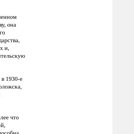
шенном
у, она
го
дарства,
х и,
ительскую
 в 1930-е
оложска,
л
лее что
й,
пособна