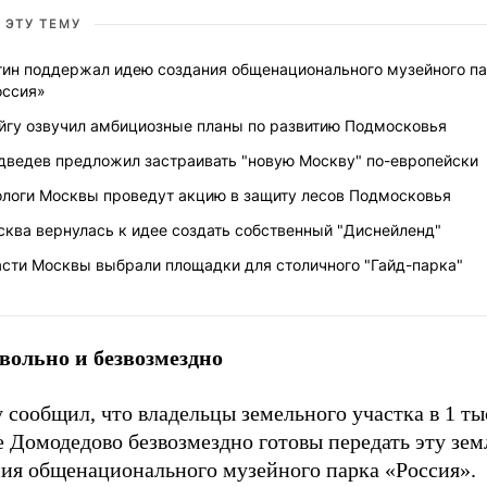
 ЭТУ ТЕМУ
тин поддержал идею создания общенационального музейного п
оссия»
йгу озвучил амбициозные планы по развитию Подмосковья
дведев предложил застраивать "новую Москву" по-европейски
ологи Москвы проведут акцию в защиту лесов Подмосковья
ква вернулась к идее создать собственный "Диснейленд"
асти Москвы выбрали площадки для столичного "Гайд-парка"
вольно и безвозмездно
сообщил, что владельцы земельного участка в 1 тыс
 Домодедово безвозмездно готовы передать эту зем
ния общенационального музейного парка «Россия».