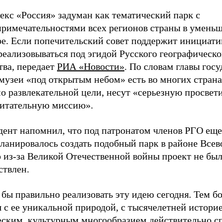
екс «Россия» задуман как тематический парк с
примечательностями всех регионов страны в умень
е. Если попечительский совет поддержит инициатив
реализовываться под эгидой Русского географическо
тва, передает
РИА «Новости»
. По словам главы госу
музеи «под открытым небом» есть во многих страна
о развлекательной цели, несут «серьезную просвет
питательную миссию».
дент напомнил, что под патронатом членов РГО еще
ланировалось создать подобный парк в районе Всев
о из-за Великой Отечественной войны проект не бы
ствлен.
бы правильно реализовать эту идею сегодня. Тем бо
 с ее уникальной природой, с тысячелетней историе
еским, культурным многообразием действительно с