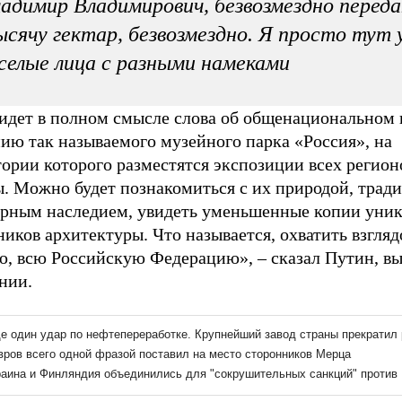
адимир Владимирович, безвозмездно перед
сячу гектар, безвозмездно. Я просто тут 
селые лица с разными намеками
 идет в полном смысле слова об общенациональном 
ию так называемого музейного парка «Россия», на
тории которого разместятся экспозиции всех регио
ы. Можно будет познакомиться с их природой, трад
урным наследием, увидеть уменьшенные копии уни
иков архитектуры. Что называется, охватить взгля
ю, всю Российскую Федерацию», – сказал Путин, вы
нии.