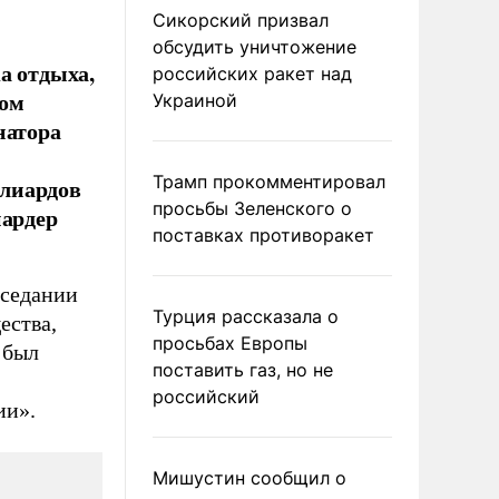
Сикорский призвал
обсудить уничтожение
а отдыха,
российских ракет над
мом
Украиной
натора
й
Трамп прокомментировал
ллиардов
просьбы Зеленского о
иардер
поставках противоракет
аседании
Турция рассказала о
ества,
просьбах Европы
 был
поставить газ, но не
российский
ии».
Мишустин сообщил о