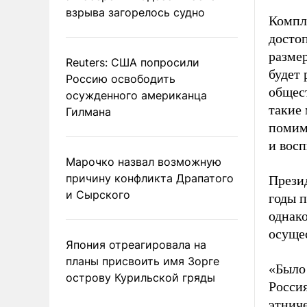
взрыва загорелось судно
Компл
досто
размер
Reuters: США попросили
будет 
Россию освободить
общес
осужденного американца
такие 
Гилмана
помим
и вос
Марочко назвал возможную
причину конфликта Драпатого
Прези
и Сырского
годы п
однак
осуще
Япония отреагировала на
планы присвоить имя Зорге
«Было 
острову Курильской гряды
Россия
этнич