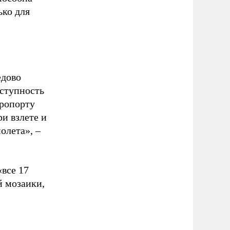
ько для
едово
оступность
эропорту
и взлете и
олета», –
«все 17
й мозаики,