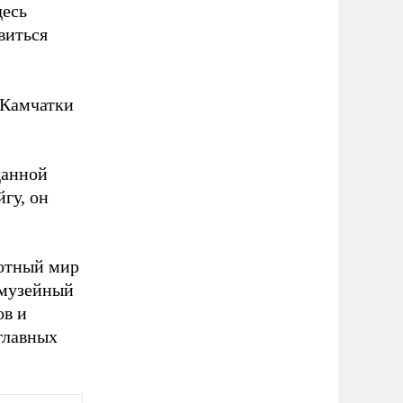
десь
виться
 Камчатки
данной
гу, он
вотный мир
-музейный
ов и
 главных