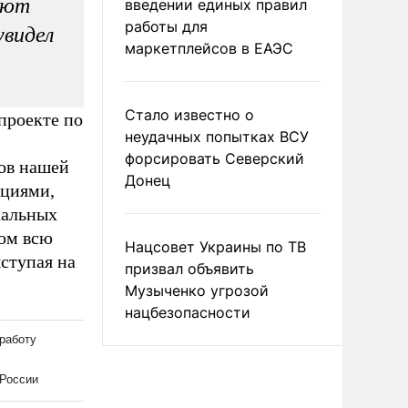
ают
введении единых правил
работы для
увидел
маркетплейсов в ЕАЭС
Стало известно о
проекте по
неудачных попытках ВСУ
форсировать Северский
нов нашей
Донец
ициями,
кальных
дом всю
Нацсовет Украины по ТВ
ступая на
призвал объявить
Музыченко угрозой
нацбезопасности