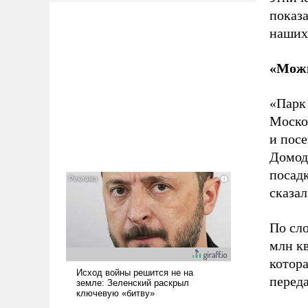
показа
наших 
«Можн
«Парк
Моско
и пос
Домод
посадк
сказа
По сло
млн к
котора
перед