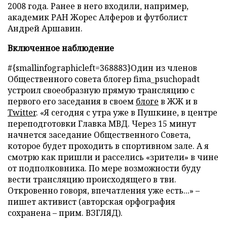
2008 года. Ранее в него входили, например,
академик РАН Жорес Алферов и футболист
Андрей Аршавин.
Включенное наблюдение
#{smallinfographicleft=368883}Один из членов
Общественного совета блогер fima_psuchopadt
устроил своеобразную прямую трансляцию с
первого его заседания в своем
блоге
в ЖЖ и в
Twitter
. «Я сегодня с утра уже в Пушкине, в центре
переподготовки Главка МВД. Через 15 минут
начнется заседание Общественного Совета,
которое будет проходить в спортивном зале. А я
смотрю как пришли и расселись «зрители» в чине
от подполковника. По мере возможности буду
вести трансляцию происходящего в тви.
Откровенно говоря, впечатления уже есть...» –
пишет активист (авторская орфография
сохранена – прим. ВЗГЛЯД).