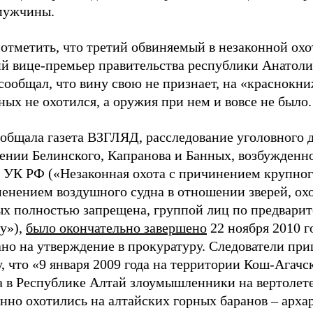
мужчины.
отметить, что третий обвиняемый в незаконной охо
й вице-премьер правительства республики Анатоли
сообщал, что вину свою не признает, на «краснокн
ых не охотился, а оружия при нем и вовсе не было.
общала газета ВЗГЛЯД, расследование уголовного д
нии Белинского, Капранова и Банных, возбужденное
8 УК РФ («Незаконная охота с причинением крупног
енением воздушного судна в отношении зверей, охо
ых полностью запрещена, группой лиц по предвари
у»),
было окончательно завершено
22 ноября 2010 г
ано на утверждение в прокуратуру. Следователи пр
, что «9 января 2009 года на территории Кош-Агачс
а в Республике Алтай злоумышленники на вертолет
нно охотились на алтайских горных баранов – арха