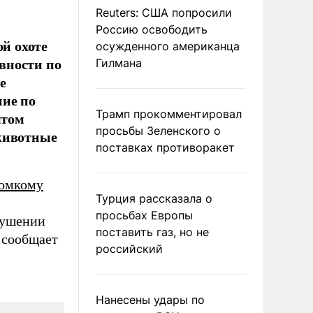
Reuters: США попросили
Россию освободить
ой охоте
осужденного американца
авности по
Гилмана
е
ние по
Трамп прокомментировал
ытом
просьбы Зеленского о
 животные
поставках противоракет
омкому
Турция рассказала о
просьбах Европы
рушении
поставить газ, но не
 сообщает
российский
Нанесены удары по