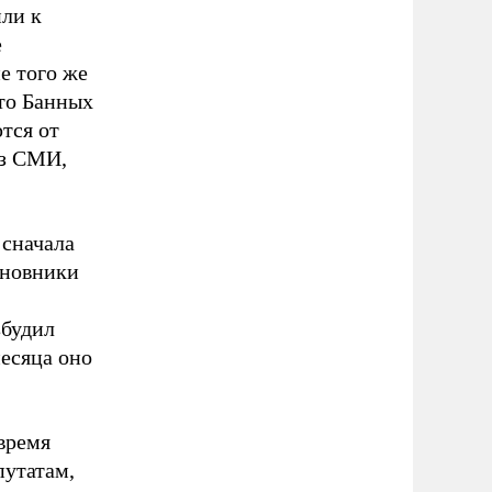
или к
е
е того же
что Банных
тся от
из СМИ,
 сначала
иновники
збудил
месяца оно
 время
путатам,