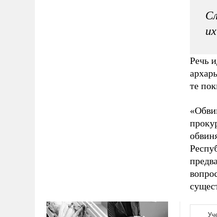
Сл
их
Речь и
архары
те пок
«Обви
прокур
обвин
Респуб
предв
вопро
сущест