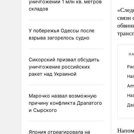
уничтожении 1 млн кв. метров
складов
«Следс
связи 
обвин
У побережья Одессы после
транс
взрыва загорелось судно
НА
Сикорский призвал обсудить
уничтожение российских
Рас
ракет над Украиной
Наз
Алт
Марочко назвал возможную
На
причину конфликта Драпатого
Дел
и Сырского
Напом
Япония отреагировала на