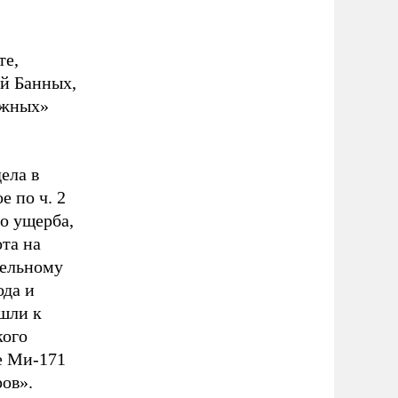
те,
й Банных,
ижных»
ела в
 по ч. 2
о ущерба,
та на
тельному
ода и
ишли к
кого
е Ми-171
ров».