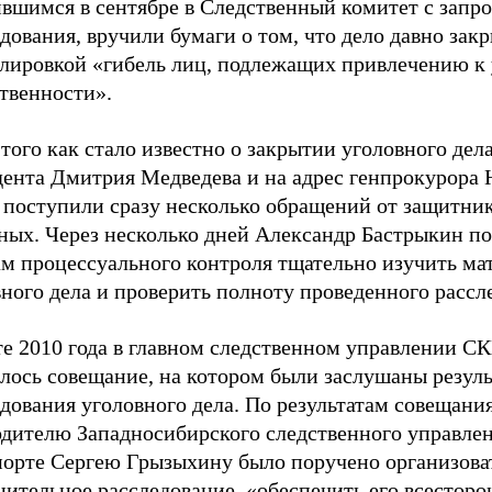
вшимся в сентябре в Следственный комитет с запро
дования, вручили бумаги о том, что дело давно закр
лировкой «гибель лиц, подлежащих привлечению к
твенности».
того как стало известно о закрытии уголовного дела
дента Дмитрия Медведева и на адрес генпрокурора
 поступили сразу несколько обращений от защитни
ных. Через несколько дней Александр Бастрыкин п
ам процессуального контроля тщательно изучить ма
ного дела и проверить полноту проведенного рассл
те 2010 года в главном следственном управлении С
ялось совещание, на котором были заслушаны резул
дования уголовного дела. По результатам совещани
одителю Западносибирского следственного управлен
порте Сергею Грызыхину было поручено организова
ительное расследование, «обеспечить его всесторо