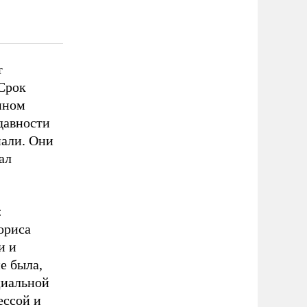
т
«Срок
анном
давности
нали. Они
ал
:
ориса
и и
е была,
циальной
ессой и