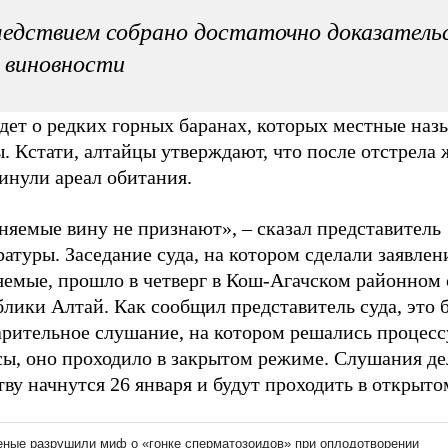
едствием собрано достаточно доказатель
 виновности
дет о редких горных баранах, которых местные наз
. Кстати, алтайцы утверждают, что после отстрела
инули ареал обитания.
няемые вину не признают», – сказал представитель
атуры. Заседание суда, на котором сделали заявлен
яемые, прошло в четверг в Кош-Агачском районном 
лики Алтай. Как сообщил представитель суда, это 
арительное слушание, на котором решались процес
сы, оно проходило в закрытом режиме. Слушания де
ву начнутся 26 января и будут проходить в открыт