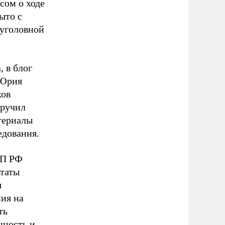
сом о ходе
ыто с
 уголовной
, в блог
 Юрия
ков
оручил
териалы
едования.
КП РФ
ьтаты
я
ия на
ть
нность и