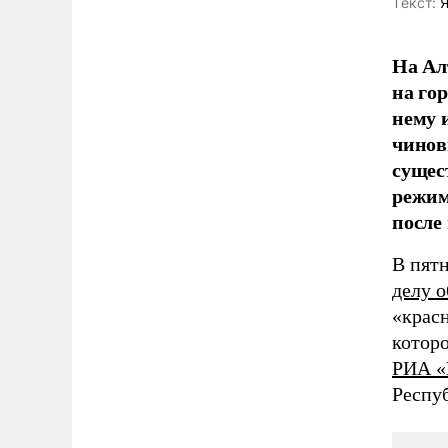
Tекст:
Я
На Ал
на го
нему 
чинов
сущес
режим
после
В пятн
делу о
«крас
котор
РИА «
Респу