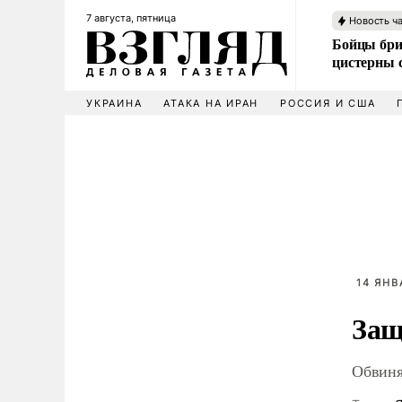
7 августа, пятница
Новость ч
Бойцы бри
цистерны
УКРАИНА
АТАКА НА ИРАН
РОССИЯ И США
14 ЯНВ
Защ
Обвиня