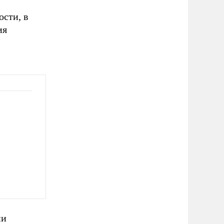
ости, в
ия
ии