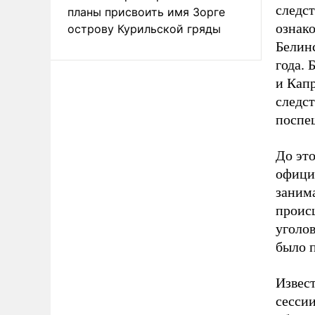
следс
планы присвоить имя Зорге
ознак
острову Курильской гряды
Белин
года.
и Капр
следст
поспеш
До это
офици
занима
происш
уголов
было 
Извест
сессии