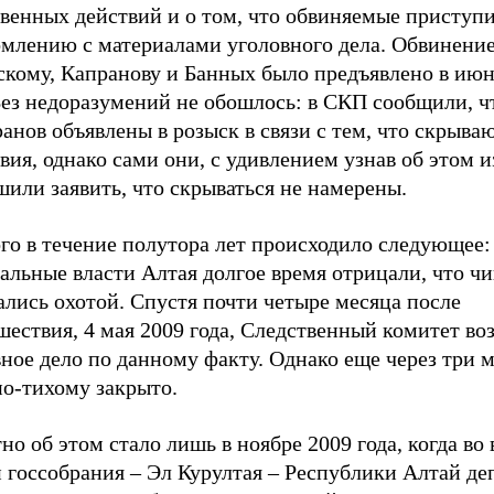
твенных действий и о том, что обвиняемые приступ
омлению с материалами уголовного дела. Обвинени
скому, Капранову и Банных было предъявлено в июн
 Без недоразумений не обошлось: в СКП сообщили, 
анов объявлены в розыск в связи с тем, что скрываю
вия, однако сами они, с удивлением узнав об этом 
или заявить, что скрываться не намерены.
го в течение полутора лет происходило следующее:
альные власти Алтая долгое время отрицали, что ч
лись охотой. Спустя почти четыре месяца после
ествия, 4 мая 2009 года, Следственный комитет во
ное дело по данному факту. Однако еще через три 
по-тихому закрыто.
но об этом стало лишь в ноябре 2009 года, когда во
 госсобрания – Эл Курултая – Республики Алтай де