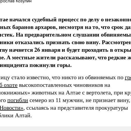
рослав Козулин
тае начался судебный процесс по делу о незаконн
рных баранов архаров, несмотря на то, что срок д
истек. На предварительном слушании обвиняемы
ники отказались признать свою вину. Рассмотре
тву начнется 26 января и будет проходить в откр
е. А местные жители рассказывают, что редкие
 инцидента покинули горы.
ицу стало известно, что никто из обвиняемых по
гр
б охоте
высокопоставленных чиновников на
нокнижных» животных на Алтае с вертолета, при к
ого
погибли
семеро из 11 мужчин, не признает вину,
Новости»
, ссылаясь на представителя прокуратуры
блики Алтай.