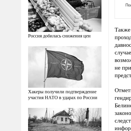
Также 
Россия добилась снижения цен
проход
давнос
случа
возмо
не при
предс
Отмет
Хакеры получили подтверждение
участия НАТО в ударах по России
генди
Белин
законо
следс
инфор