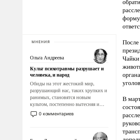
обрати
рассле
форму
ответс
После 
МНЕНИЯ
прези
Ольга Андреева
Чайки
живот
Культ психотравмы разрушает и
человека, и народ
орган
уголов
Обиды на этот жестокий мир,
разрушающий нас, таких хрупких и
ранимых, становятся новым
В мар
культом, постепенно вытесняя и
состо
отменяя традиционное требование к
0 комментариев
рассле
человеку – быть мужественным и
руков
твердым под ударами судьбы, брать
транс
на себя ответственность, помогать
слабым, идти вперед и
дополн