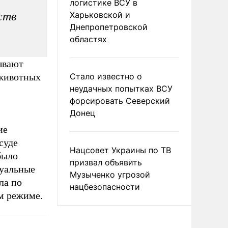
логистике ВСУ в
ств
Харьковской и
Днепропетровской
областях
ывают
 животных
Стало известно о
неудачных попытках ВСУ
форсировать Северский
Донец
ие
суде
Нацсовет Украины по ТВ
было
призвал объявить
суальные
Музыченко угрозой
ла по
нацбезопасности
ом режиме.