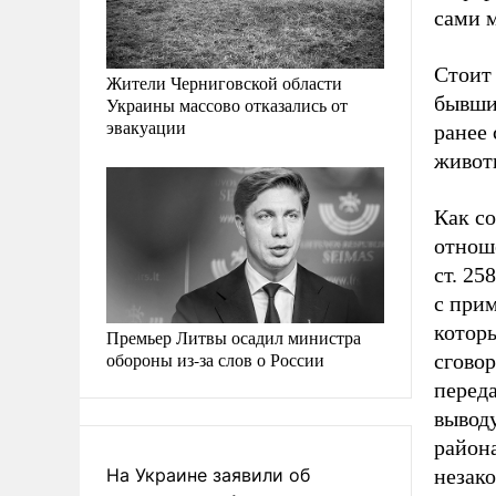
сами 
Стоит 
Жители Черниговской области
бывши
Украины массово отказались от
эвакуации
ранее 
животн
Как со
отноше
ст. 25
с прим
котор
Премьер Литвы осадил министра
обороны из-за слов о России
сговор
перед
выводу
район
На Украине заявили об
незако