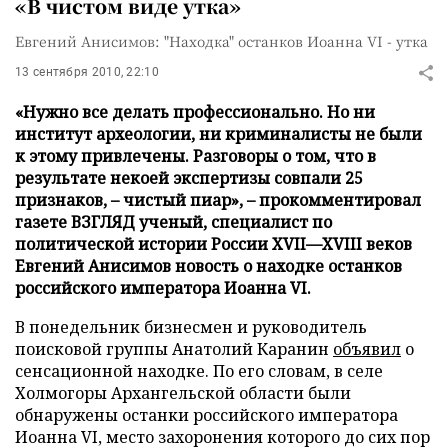
«В чистом виде утка»
Евгений Анисимов: "Находка" останков Иоанна VI - утка
13 сентября 2010, 22:10
«Нужно все делать профессионально. Но ни
институт археологии, ни криминалисты не были
к этому привлечены. Разговоры о том, что в
результате некоей экспертизы совпали 25
признаков, – чистый пиар», – прокомментировал
газете ВЗГЛЯД ученый, специалист по
политической истории России XVII—XVIII веков
Евгений Анисимов новость о находке останков
российского императора Иоанна VI.
В понедельник бизнесмен и руководитель
поисковой группы Анатолий Каранин
объявил
о
сенсационной находке. По его словам, в селе
Холмогоры Архангельской области были
обнаружены останки российского императора
Иоанна VI, место захоронения которого до сих пор