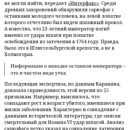
не могли найти, передает
«Интерфакс»
. Среди
древних захоронений обнаружили саркофаг с
останками молодого человека, на левой лопатке
которого отчетливо был виден шпажный прокол.
А известно, что 23-летний император погиб
именно от удара шпаги при попытке
освобождения из заточения в 1764 году. Правда,
было это в Шлиссельбургской крепости, а не в
Холмогорах.
Информация о находке останков императора –
это в чистом виде утка
Последующая экспертиза, по данным Каранина,
доказала справедливость этой версии по 25
признакам. Например, выяснилось, что
совпадают рост и возраст убитого, имевшиеся при
жизни заболевания. Характерно и совпадение с
данными исторической литературы, где описан
смертельный для Иоанна VI удар шпагой. Анализ
саркофага четко указал на совпадение датировки