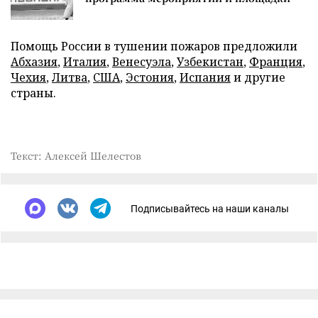
Помощь России в тушении пожаров предложили
Абхазия
,
Италия
,
Венесуэла
,
Узбекистан
,
Франция
,
Чехия
,
Литва
,
США
,
Эстония
,
Испания
и другие
страны.
Текст: Алексей Шелестов
Подписывайтесь на наши каналы