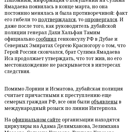
Напомним, информация о покушении на Сулима
Ямадаева появилась в конце марта, но она
постоянно менялась и была противоречивой: факт
его гибели то
подтверждался
, то
опровергался
. И
даже после того, как руководитель дубайской
полиции генерал Дахи Хальфан Тамим
официально
сообщил
генконсулу РФ в Дубае и
Северных Эмиратах Сергею Красногору о том, что
Герой России скончался, брат Сулима Ямадаева
Иса продолжает утверждать, что тот жив, но его
местонахождение не раскрывается в интересах
следствия.
Помимо Лорнии и Исматова, дубайская полиция
считает причастными к преступлению еще
семерых граждан РФ, все они были
объявлены
в
международный розыск по линии Интерпола.
На
официальном сайте
организации находятся
циркуляры на Адама Делимханова, Зелимхана