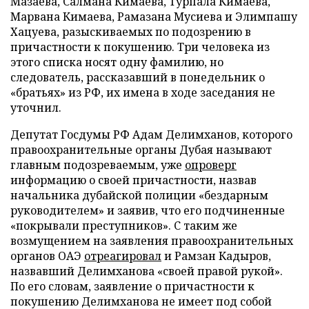
Мазаева, Салмана Кимаева, Турпала Кимаева,
Марвана Кимаева, Рамазана Мусиева и Элимпашу
Хацуева, разыскиваемых по подозрению в
причастности к покушению. Три человека из
этого списка носят одну фамилию, но
следователь, рассказавший в понедельник о
«братьях» из РФ, их имена в ходе заседания не
уточнил.
Депутат Госдумы РФ Адам Делимханов, которого
правоохранительные органы Дубая называют
главным подозреваемым, уже
опроверг
информацию о своей причастности, назвав
начальника дубайской полиции «бездарным
руководителем» и заявив, что его подчиненные
«покрывали преступников». С таким же
возмущением на заявления правоохранительных
органов ОАЭ
отреагировал
и Рамзан Кадыров,
назвавший Делимханова «своей правой рукой».
По его словам, заявление о причастности к
покушению Делимханова не имеет под собой