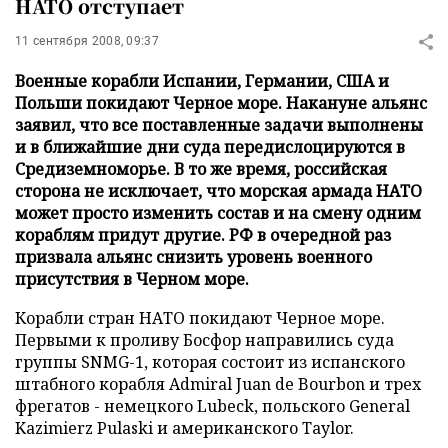
НАТО отступает
11 сентября 2008, 09:37
Военные корабли Испании, Германии, США и
Польши покидают Черное море. Накануне альянс
заявил, что все поставленные задачи выполнены
и в ближайшие дни суда передислоцируются в
Средиземноморье. В то же время, российская
сторона не исключает, что морская армада НАТО
может просто изменить состав и на смену одним
кораблям придут другие. РФ в очередной раз
призвала альянс снизить уровень военного
присутствия в Черном море.
Корабли стран НАТО покидают Черное море.
Первыми к проливу Босфор направились суда
группы SNMG-1, которая состоит из испанского
штабного корабля Admiral Juan de Bourbon и трех
фрегатов - немецкого Lubeck, польского General
Kazimierz Pulaski и американского Taylor.