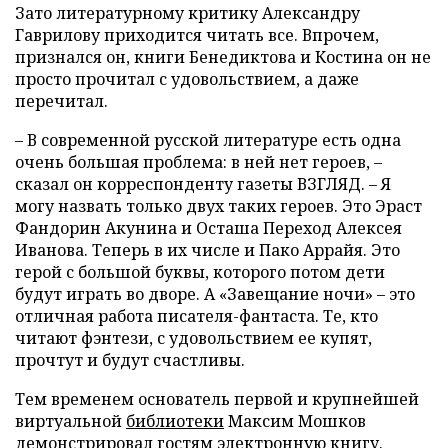
Зато литературному критику Александру
Гаврилову приходится читать все. Впрочем,
признался он, книги Бенедиктова и Костина он не
просто прочитал с удовольствием, а даже
перечитал.
– В современной русской литературе есть одна
очень большая проблема: в ней нет героев, –
сказал он корреспонденту газеты ВЗГЛЯД. – Я
могу назвать только двух таких героев. Это Эраст
Фандорин Акунина и Осташа Переход Алексея
Иванова. Теперь в их числе и Пако Аррайя. Это
герой с большой буквы, которого потом дети
будут играть во дворе. А «Завещание ночи» – это
отличная работа писателя-фантаста. Те, кто
читают фэнтези, с удовольствием ее купят,
прочтут и будут счастливы.
Тем временем основатель первой и крупнейшей
виртуальной
библиотеки
Максим Мошков
демонстрировал гостям электронную книгу.