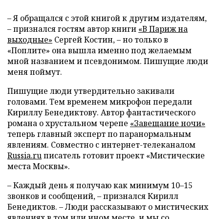
– Я обращался с этой книгой к другим издателям,
– признался гостям автор книги
«В Париж на
выходные»
Сергей Костин, – но только в
«Поплите» она вышла именно под желаемым
мной названием и псевдонимом. Пишущие люди
меня поймут.
Пишущие люди утвердительно закивали
головами. Тем временем микрофон передали
Кириллу Бенедиктову. Автор фантастического
романа о хрустальном черепе
«Завещание ночи»
теперь главный эксперт по паранормальным
явлениям. Совместно с интернет-телеканалом
Russia.ru
писатель готовит проект «Мистические
места Москвы».
– Каждый день я получаю как минимум 10–15
звонков и сообщений, – признался Кирилл
Бенедиктов. – Люди рассказывают о мистических
явлениях в том или ином месте, и мы со