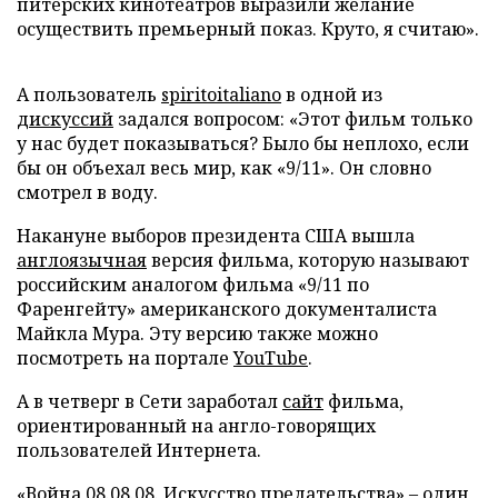
питерских кинотеатров выразили желание
осуществить премьерный показ. Круто, я считаю».
А пользователь
spiritoitaliano
в одной из
дискуссий
задался вопросом: «Этот фильм только
у нас будет показываться? Было бы неплохо, если
бы он объехал весь мир, как «9/11». Он словно
смотрел в воду.
Накануне выборов президента США вышла
англоязычная
версия фильма, которую называют
российским аналогом фильма «9/11 по
Фаренгейту» американского документалиста
Майкла Мура. Эту версию также можно
посмотреть на портале
YouTube
.
А в четверг в Сети заработал
сайт
фильма,
ориентированный на англо-говорящих
пользователей Интернета.
«Война 08.08.08. Искусство предательства» – один