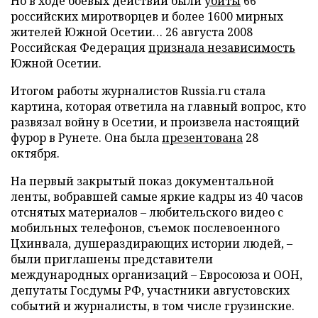
Но в ходе боевых действий были
убиты
66
российских миротворцев и более 1600 мирных
жителей Южной Осетии… 26 августа 2008
Российская Федерация
признала независимость
Южной Осетии.
Итогом работы журналистов Russia.ru стала
картина, которая ответила на главный вопрос, кто
развязал войну в Осетии, и произвела настоящий
фурор в Рунете. Она была
презентована
28
октября.
На первый закрытый показ документальной
ленты, вобравшей самые яркие кадры из 40 часов
отснятых материалов – любительского видео с
мобильных телефонов, съемок послевоенного
Цхинвала, душераздирающих истории людей, –
были приглашены представители
международных организаций – Евросоюза и ООН,
депутаты Госдумы РФ, участники августовских
событий и журналисты, в том числе грузинские.