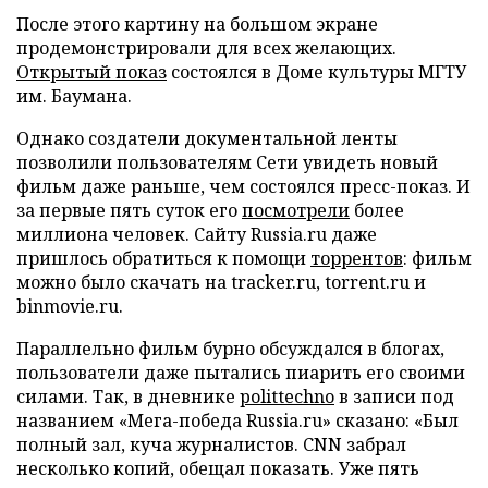
После этого картину на большом экране
продемонстрировали для всех желающих.
Открытый показ
состоялся в Доме культуры МГТУ
им. Баумана.
Однако создатели документальной ленты
позволили пользователям Сети увидеть новый
фильм даже раньше, чем состоялся пресс-показ. И
за первые пять суток его
посмотрели
более
миллиона человек. Сайту Russia.ru даже
пришлось обратиться к помощи
торрентов
: фильм
можно было скачать на tracker.ru, torrent.ru и
binmovie.ru.
Параллельно фильм бурно обсуждался в блогах,
пользователи даже пытались пиарить его своими
силами. Так, в дневнике
polittechno
в записи под
названием «Мега-победа Russia.ru» сказано: «Был
полный зал, куча журналистов. CNN забрал
несколько копий, обещал показать. Уже пять