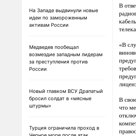
В отве
На Западе выдвинули новые
радио
идеи по замороженным
кабел
активам России
телек
«В сл
Медведев пообещал
виновн
возмездие западным лидерам
преду
за преступления против
требов
России
предуп
лиценз
Новый главком ВСУ Драпатый
бросил солдат в «мясные
В свою
штурмы»
что м
отклю
компе
Турция ограничила проход в
право
Черное море после атак