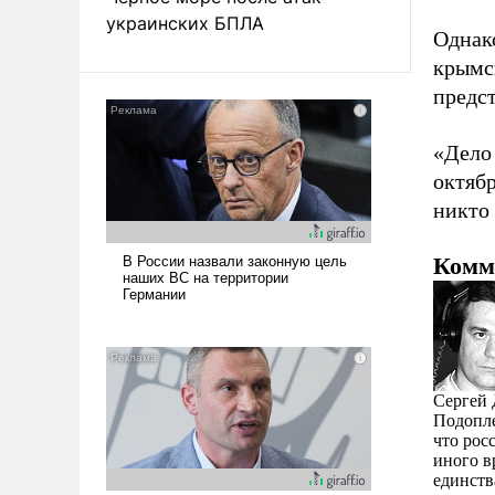
украинских БПЛА
Однако
крымск
предс
«Дело 
октябр
никто 
Комм
Сергей 
Подопле
что рос
иного в
единств