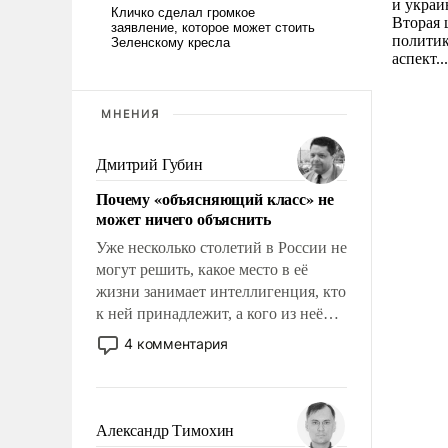
и украи
Вторая 
политик
аспект..
МНЕНИЯ
Дмитрий Губин
Почему «объясняющий класс» не
может ничего объяснить
Уже несколько столетий в России не
могут решить, какое место в её
жизни занимает интеллигенция, кто
к ней принадлежит, а кого из неё
исключили с правом
4 комментария
восстановления и без оного. И чем
она отличается от просто
образованных людей. Иногда
казалось, что эти вопросы решены
Александр Тимохин
раз и навсегда, но – нет, не решены.