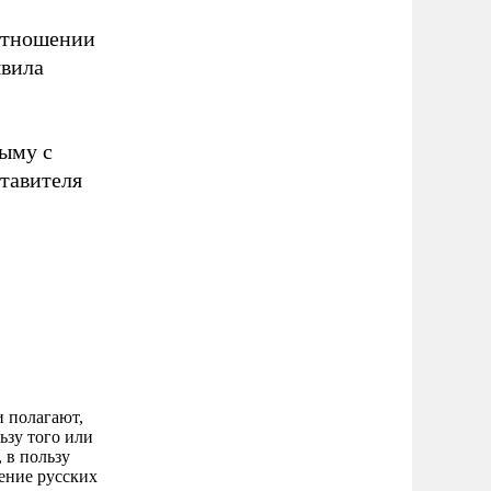
 отношении
явила
рыму с
ставителя
и полагают,
ьзу того или
 в пользу
щение русских