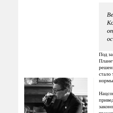
Ве
Ко
оп
ос
Под з
Плане
решен
стало 
нормы
Нацсо
привед
законо