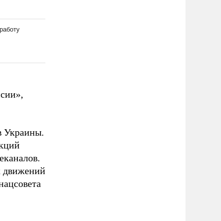
сии»,
в Украины.
акций
еканалов.
х движений
нацсовета