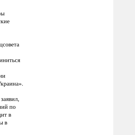
ры
ские
цсовета
иниться
ии
Украина».
 заявил,
ний по
ит в
ы в