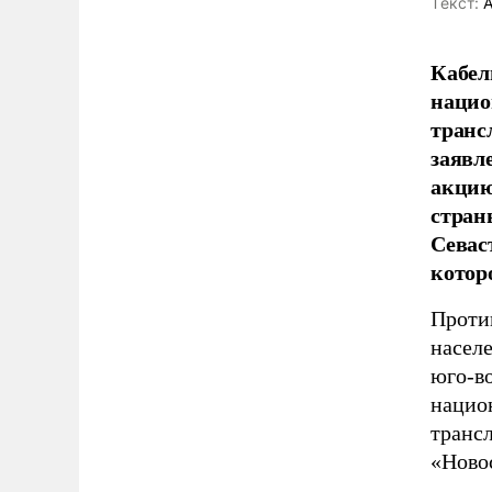
Tекст:
А
Кабел
нацио
транс
заявл
акцию
стран
Севас
котор
Проти
населе
юго-в
нацио
трансл
«Ново