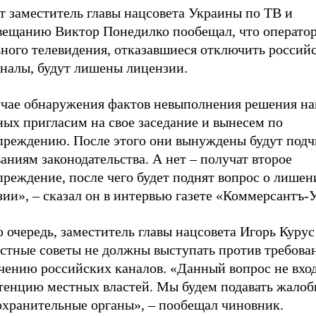
т заместитель главы нацсовета Украины по ТВ и
вещанию Виктор Понедилко пообещал, что операто
ьного телевидения, отказавшиеся отключить россий
аналы, будут лишены лицензии.
учае обнаружения фактов невыполнения решения на
ых пригласим на свое заседание и вынесем по
преждению. После этого они вынуждены будут подч
аниям законодательства. А нет – получат второе
реждение, после чего будет поднят вопрос о лишен
ии», – сказал он в интервью газете «Коммерсантъ-
 очередь, заместитель главы нацсовета Игорь Курус
естные советы не должны выступать против требова
чению российских каналов. «Данный вопрос не вход
тенцию местных властей. Мы будем подавать жалоб
охранительные органы», – пообещал чиновник.