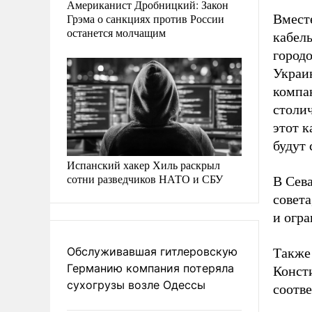
Американист Дробницкий: Закон
Грэма о санкциях против России
Вмест
останется молчащим
кабель
город
Украи
компа
столич
этот к
будут 
Испанский хакер Хиль раскрыл
сотни разведчиков НАТО и СБУ
В Сев
совета
и огра
Обслуживавшая гитлеровскую
Также
Германию компания потеряла
Конст
сухогрузы возле Одессы
соотве