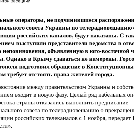
нтон Васецкий
ьные операторы, не подчинившиеся распоряжен
нального совета Украины по телерадиовещанию о
ляции российских каналов, будут наказаны. С та
ением выступили представители ведомства в отве
 неповиновения, объявленную в юго-восточной ч
ы. Однако в Крыму сдаваться не намерены. Горс
тополя подготовил обращение в Конституционный
ом требует отстоять права жителей города.
востояние между правительством Украины и собст
нием входит в новую фазу. Целый ряд кабельных оп
остока страны отказались выполнить предписание
нального совета по телерадиовещанию о прекращен
яции российских телеканалов с 1 ноября, передает
сти».