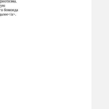
триотизма.
кую
го бомонда
далее</a>.