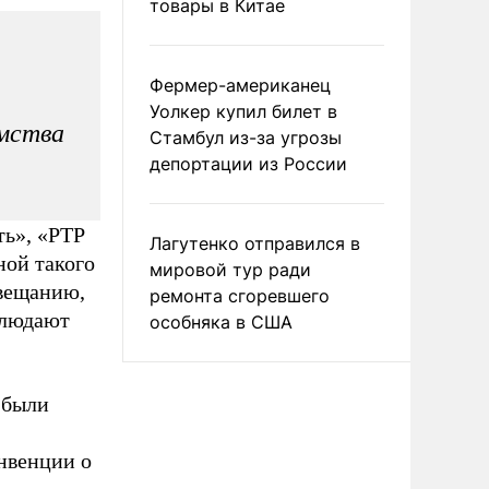
товары в Китае
Фермер-американец
Уолкер купил билет в
омства
Стамбул из-за угрозы
депортации из России
ть», «РТР
Лагутенко отправился в
ой такого
мировой тур ради
овещанию,
ремонта сгоревшего
блюдают
особняка в США
 были
онвенции о