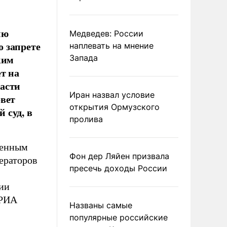
ию
Медведев: России
 запрете
наплевать на мнение
ким
Запада
т на
асти
Иран назвал условие
овет
открытия Ормузского
 суд, в
пролива
венным
Фон дер Ляйен призвала
ераторов
пресечь доходы России
ии
 РИА
Названы самые
популярные российские