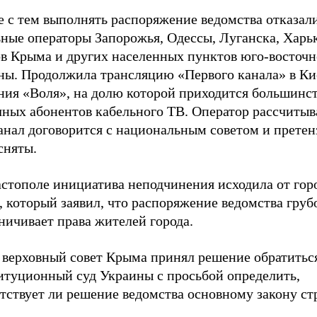
е с тем выполнять распоряжение ведомства отказал
ные операторы Запорожья, Одессы, Луганска, Харьк
ов Крыма и других населенных пунктов юго-восточн
ны. Продолжила трансляцию «Первого канала» в Ки
ния «Воля», на долю которой приходится большинс
ных абонентов кабельного ТВ. Оператор рассчитыва
анал договорится с национальным советом и претен
сняты.
астополе инициатива неподчинения исходила от гор
, который заявил, что распоряжение ведомства гру
ничивает права жителей города.
 верховный совет Крыма принял решение обратиться
итуционный суд Украины с просьбой определить,
тствует ли решение ведомства основному закону ст