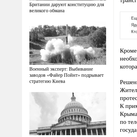
транс
Британии даруют конституцию для
великого обмана
Кроме 
необх
котора
Военный эксперт: Выбивание
заводов «Файер Пойнт» подрывает
стратегию Киева
Решен
Жител
проте
К при
Крыма
по те
госуд