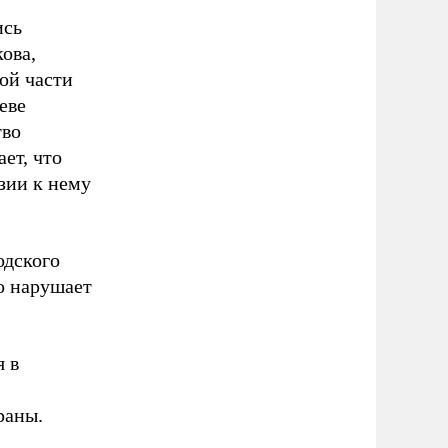
ись
ова,
ой части
еве
тво
ет, что
зии к нему
одского
бо нарушает
 в
раны.