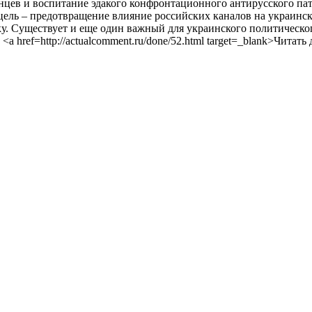
нцев и воспитание эдакого конфронтационного антирусского па
цель – предотвращение влияние российских каналов на украинс
у. Существует и еще один важный для украинского политическо
. <a href=http://actualcomment.ru/done/52.html target=_blank>Читать 