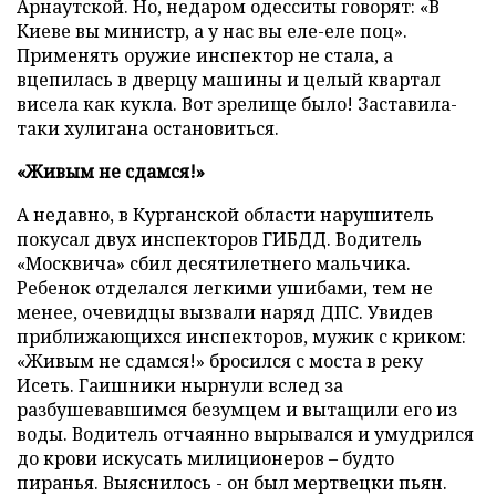
Арнаутской. Но, недаром одесситы говорят: «В
Киеве вы министр, а у нас вы еле-еле поц».
Применять оружие инспектор не стала, а
вцепилась в дверцу машины и целый квартал
висела как кукла. Вот зрелище было! Заставила-
таки хулигана остановиться.
«Живым не сдамся!»
А недавно, в Курганской области нарушитель
покусал двух инспекторов ГИБДД. Водитель
«Москвича» сбил десятилетнего мальчика.
Ребенок отделался легкими ушибами, тем не
менее, очевидцы вызвали наряд ДПС. Увидев
приближающихся инспекторов, мужик с криком:
«Живым не сдамся!» бросился с моста в реку
Исеть. Гаишники нырнули вслед за
разбушевавшимся безумцем и вытащили его из
воды. Водитель отчаянно вырывался и умудрился
до крови искусать милиционеров – будто
пиранья. Выяснилось - он был мертвецки пьян.