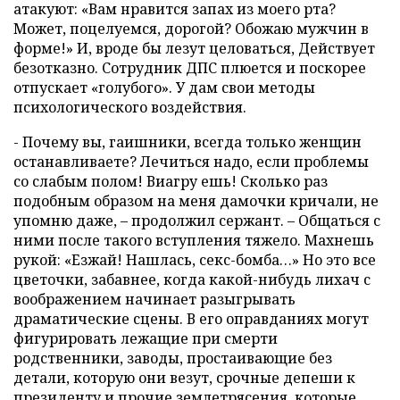
атакуют: «Вам нравится запах из моего рта?
Может, поцелуемся, дорогой? Обожаю мужчин в
форме!» И, вроде бы лезут целоваться, Действует
безотказно. Сотрудник ДПС плюется и поскорее
отпускает «голубого». У дам свои методы
психологического воздействия.
- Почему вы, гаишники, всегда только женщин
останавливаете? Лечиться надо, если проблемы
со слабым полом! Виагру ешь! Сколько раз
подобным образом на меня дамочки кричали, не
упомню даже, – продолжил сержант. – Общаться с
ними после такого вступления тяжело. Махнешь
рукой: «Езжай! Нашлась, секс-бомба…» Но это все
цветочки, забавнее, когда какой-нибудь лихач с
воображением начинает разыгрывать
драматические сцены. В его оправданиях могут
фигурировать лежащие при смерти
родственники, заводы, простаивающие без
детали, которую они везут, срочные депеши к
президенту и прочие землетрясения, которые