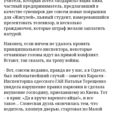
учитель, который хотел «подарить» ящик пива,
частный предприниматель, предлагавший в
качестве сувениров две совсем новые покрышки
для «Жигулей», пьяный студент, намеревавшийся
презентовать телевизор, и несколько
гражданочек, которые штраф желали заплатить
натурой.
Наконец, если ничем не удалось пронять
принципиального инспектора, некоторые
отчаянные головы идут на прямой конфликт.
Встают, так сказать, на тропу войны.
- Вот, совсем недавно, правда не у нас, а в Одессе,
был любопытнейший случай – заметил Карасев -
Инспекторша одесского ГАИ Наталья Терещенко
увидела нарушение правил парковки и сделала
внушение господину, приехавшему из Киева. Тот
– в крик: «Да я круче вареного яйца!», и все
такое… Словесная дуэль окончилась тем, что
водитель, хлопнув дверью, стартовал по Малой