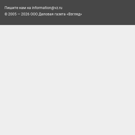
Пишите нам на
information@vz.ru
© 2005 — 2026 ООО Деловая газета «Взгляд»