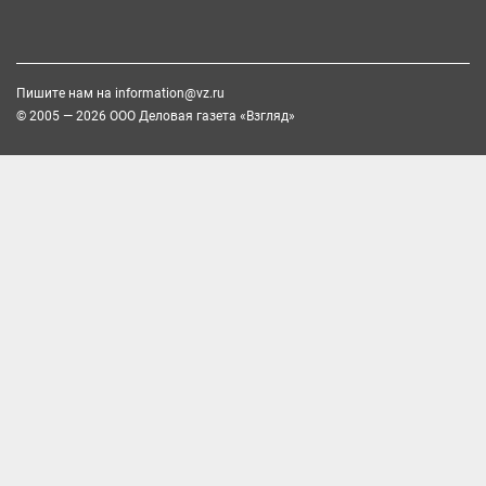
Пишите нам на
information@vz.ru
© 2005 — 2026 ООО Деловая газета «Взгляд»