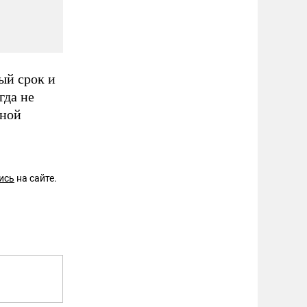
ый срок и
гда не
нной
ись
на сайте.