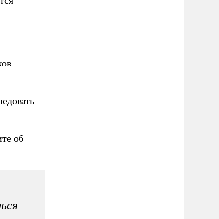
тся
ков
ледовать
ите об
ться