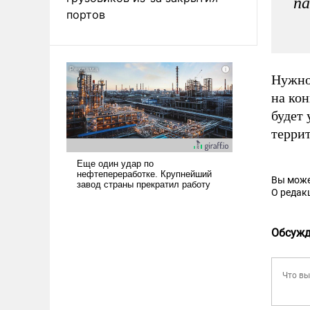
па
портов
Нужно
на кон
будет
террит
Вы може
О редак
Обсужд