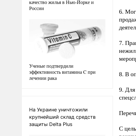
качество жилья в Нью-Йорке и
России
6. Мо
продаж
деяте
7. Пр
нежил
мероп
Ученые подтвердили
эффективность витамина C при
8. В о
лечении рака
9. Дл
спецсл
На Украине уничтожили
Переч
крупнейший склад средств
защиты Delta Plus
С цель