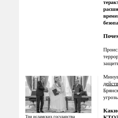
терак
расши
време
безоп
Поче
Проис
террор
защит
Минув
действ
Брянс
угрозы
Каки
Три исламских государства
КТО