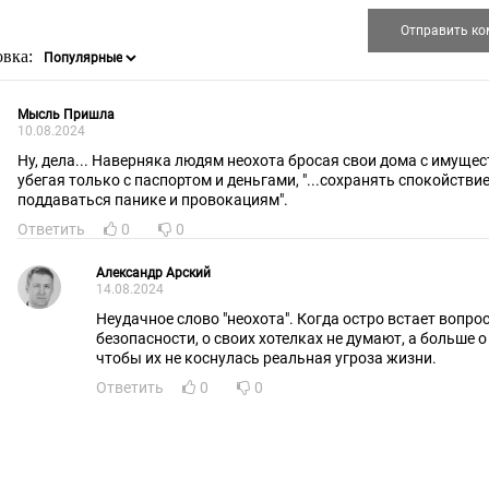
овка:
Мысль Пришла
10.08.2024
Ну, дела... Наверняка людям неохота бросая свои дома с имущес
убегая только с паспортом и деньгами, "...сохранять спокойствие
поддаваться панике и провокациям".
Ответить
0
0
Александр Арский
14.08.2024
Неудачное слово "неохота". Когда остро встает вопро
безопасности, о своих хотелках не думают, а больше о том,
чтобы их не коснулась реальная угроза жизни.
Ответить
0
0