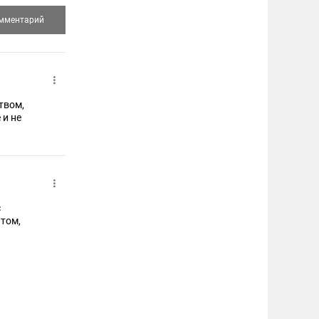
твом,
 и не
с