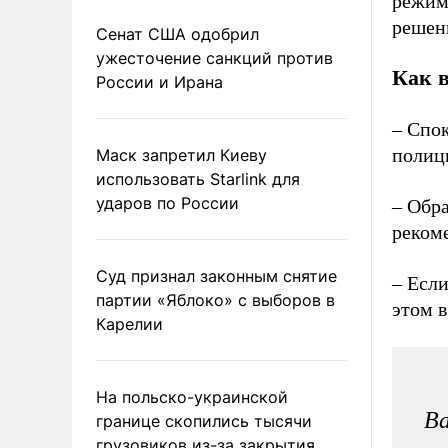
режим
решен
Сенат США одобрил
ужесточение санкций против
Как 
России и Ирана
– Спо
полиц
Маск запретил Киеву
использовать Starlink для
ударов по России
– Обра
реком
Суд признал законным снятие
– Если
партии «Яблоко» с выборов в
этом 
Карелии
На польско-украинской
Ва
границе скопились тысячи
грузовиков из-за закрытия