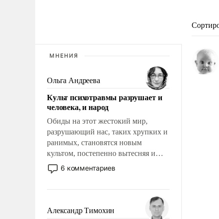
Сортир
МНЕНИЯ
Ольга Андреева
Культ психотравмы разрушает и
человека, и народ
Обиды на этот жестокий мир,
разрушающий нас, таких хрупких и
ранимых, становятся новым
культом, постепенно вытесняя и
отменяя традиционное требование к
6 комментариев
человеку – быть мужественным и
твердым под ударами судьбы, брать
на себя ответственность, помогать
слабым, идти вперед и
Александр Тимохин
адаптироваться.