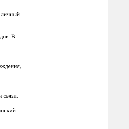
ь личный
дов. В
еждения,
 связи.
анский