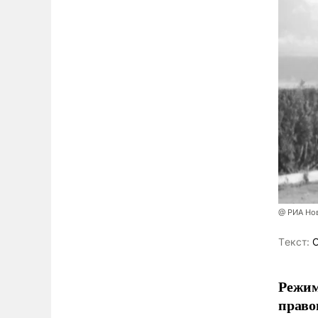
@ РИА Но
Tекст:
О
Режим
право