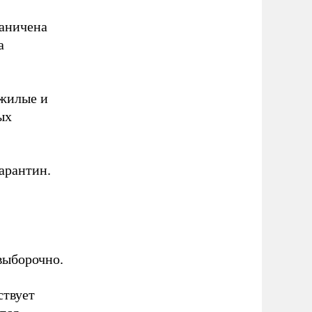
раничена
а
 жилые и
ых
арантин.
выборочно.
ствует