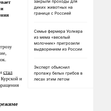
евает
закрыли проходы для
 и
диких животных на
границе с Россией
ения
Семье фермера Уолкера
из мема «веселый
молочник» пригрозили
угрозу
выдворением из России
ие,
ок.
Эксперт объяснил
ии
стал
пропажу белых грибов в
 Курской и
лесах этим летом
вращения
 режиме