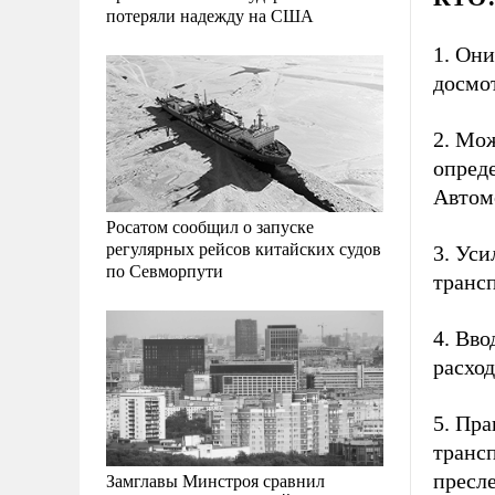
потеряли надежду на США
1. Он
досмо
2. Мо
опред
Автом
Росатом сообщил о запуске
регулярных рейсов китайских судов
3. Уси
по Севморпути
транс
4. Вв
расход
5. Пр
транс
Замглавы Минстроя сравнил
пресл