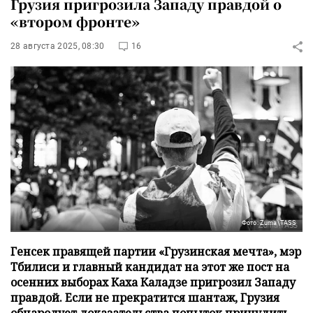
Грузия пригрозила Западу правдой о
«втором фронте»
28 августа 2025, 08:30
16
Фото: Zuma\TASS
Генсек правящей партии «Грузинская мечта», мэр
Тбилиси и главный кандидат на этот же пост на
осенних выборах Каха Каладзе пригрозил Западу
правдой. Если не прекратится шантаж, Грузия
обнародует доказательства попыток принудить