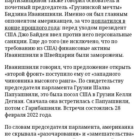
партизанщиной также говорил основатель и
почетный председатель «Грузинской мечты»
Бидзина Иванишвили. Именно он был главным
оппонентом американцев, за что
поплатился в
конце прошлого года
: перед уходом президент
США Джо Байден ввел против него персональные
санкции. Еще до того (не исключено, что по
требованию из США) финансовые активы
Иванишвили в Швейцарии были заморожены.
Иванишвили говорил, что предложение открыть
«второй фронт» поступило ему от «западного
чиновника высокого ранга». По свидетельству
председателя парламента Грузии Шалва
Папуашвили, это была посол США в Грузии Келли
Дегнан. Сначала она встретилась с Папуашвили,
потом с Гарибашвили. Встречи состоялись 28
февраля 2022 года.
По словам председателя парламента, американка
не скрывала «разочарования» и «замешательства»