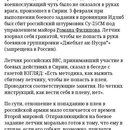
военнослужащий чуть было не оказался в руках
врага, произошел в Сирии. 3 февраля при
выполнении боевого задания в провинции Идлиб
был сбит российский штурмовик Су-25СМ под
управлением майора
Романа Филипова
. Летчик
взорвал себя гранатой, чтобы не попасть в руки
боевиков группировки «Джебхат ан-Нусра*»
(запрещена в России).
Летчик российских ВВС, принимавший участие в
боевых действиях в Сирии, сказал в беседе с
газетой ВЗГЛЯД: «Есть методика, как выжить
сбитому летчику, чтобы не попасть в плен.
Проводятся соответствующие занятия. Но четких
инструкций, как вести себя в плену, нет».
По сути, отношение к попаданию в плен в
российской армии мало отличается от времен
Второй мировой. Отправляющийся на боевое
задание летчик морально готов к тому, что ему в
случае, если его собьют, возможно, придется