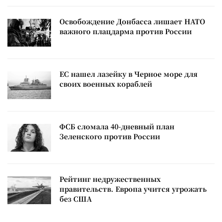
Освобождение Донбасса лишает НАТО
важного плацдарма против России
ЕС нашел лазейку в Черное море для
своих военных кораблей
ФСБ сломала 40-дневный план
Зеленского против России
Рейтинг недружественных
правительств. Европа учится угрожать
без США