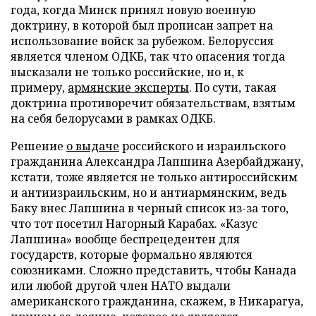
года, когда Минск принял новую военную
доктрину, в которой был прописан запрет на
использование войск за рубежом. Белоруссия
является членом ОДКБ, так что опасения тогда
высказали не только российские, но и, к
примеру,
армянские эксперты
. По сути, такая
доктрина противоречит обязательствам, взятым
на себя белорусами в рамках ОДКБ.
Решение
о выдаче
российского и израильского
гражданина Александра Лапшина Азербайджану,
кстати, тоже является не только антироссийским
и антиизраильским, но и антиармянским, ведь
Баку внес Лапшина в черный список из-за того,
что тот посетил Нагорный Карабах. «Казус
Лапшина» вообще беспрецедентен для
государств, которые формально являются
союзниками. Сложно представить, чтобы Канада
или любой другой член НАТО выдали
американского гражданина, скажем, в Никарагуа,