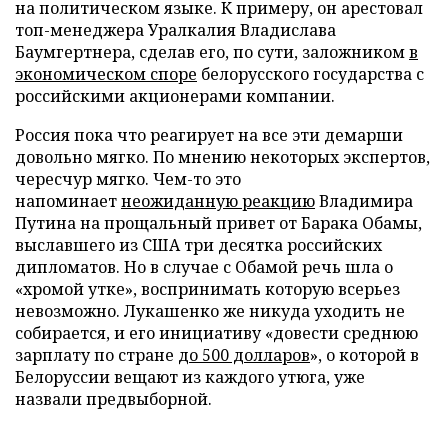
на политическом языке. К примеру, он арестовал
топ-менеджера Уралкалия Владислава
Баумгертнера, сделав его, по сути, заложником
в
экономическом споре
белорусского государства с
российскими акционерами компании.
Россия пока что реагирует на все эти демарши
довольно мягко. По мнению некоторых экспертов,
чересчур мягко. Чем-то это
напоминает
неожиданную реакцию
Владимира
Путина на прощальный привет от Барака Обамы,
выславшего из США три десятка российских
дипломатов. Но в случае с Обамой речь шла о
«хромой утке», воспринимать которую всерьез
невозможно. Лукашенко же никуда уходить не
собирается, и его инициативу «довести среднюю
зарплату по стране
до 500 долларов
», о которой в
Белоруссии вещают из каждого утюга, уже
назвали предвыборной.