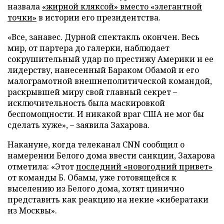
назвала
«жирной кляксой» вместо «элегантной
точки»
в истории его президентства.
«Все, занавес. Дурной спектакль окончен. Весь
мир, от партера до галерки, наблюдает
сокрушительный удар по престижу Америки и ее
лидерству, нанесенный Бараком Обамой и его
малограмотной внешнеполитической командой,
раскрывшей миру свой главный секрет –
исключительность была маскировкой
беспомощности. И никакой враг США не мог бы
сделать хуже», – заявила Захарова.
Накануне, когда телеканал CNN сообщил о
намерении Белого дома ввести санкции, Захарова
отметила: «Этот
последний «новогодний привет»
от команды Б. Обамы, уже готовящейся к
выселению из Белого дома, хотят цинично
представить как реакцию на некие «кибератаки
из Москвы».