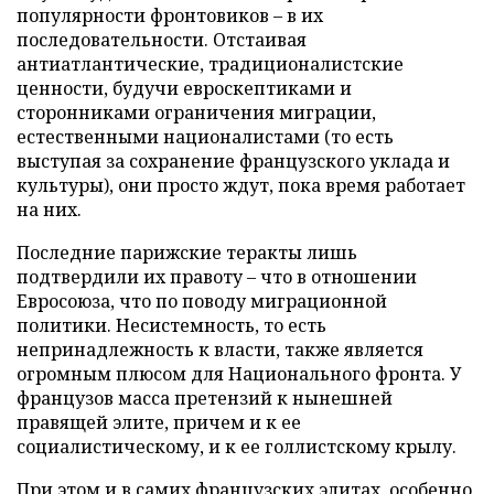
популярности фронтовиков – в их
последовательности. Отстаивая
антиатлантические, традиционалистские
ценности, будучи евроскептиками и
сторонниками ограничения миграции,
естественными националистами (то есть
выступая за сохранение французского уклада и
культуры), они просто ждут, пока время работает
на них.
Последние парижские теракты лишь
подтвердили их правоту – что в отношении
Евросоюза, что по поводу миграционной
политики. Несистемность, то есть
непринадлежность к власти, также является
огромным плюсом для Национального фронта. У
французов масса претензий к нынешней
правящей элите, причем и к ее
социалистическому, и к ее голлистскому крылу.
При этом и в самих французских элитах, особенно