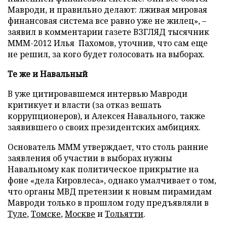
Мавроди, и правильно делают: лживая мировая
финансовая система все равно уже не жилец», –
заявил в комментарии газете ВЗГЛЯД тысячник
МММ-2012 Илья Пахомов, уточнив, что сам еще
не решил, за кого будет голосовать на выборах.
Те же и Навальный
В уже цитировавшемся интервью Мавроди
критикует и власти (за отказ вешать
коррупционеров), и Алексея Навального, также
заявившего о своих президентских амбициях.
Основатель МММ утверждает, что столь ранние
заявления об участии в выборах нужны
Навальному как политическое прикрытие на
фоне «дела Кировлеса», однако умалчивает о том,
что органы МВД претензии к новым пирамидам
Мавроди только в прошлом году предъявляли в
Туле
,
Томске
,
Москве
и
Тольятти
.