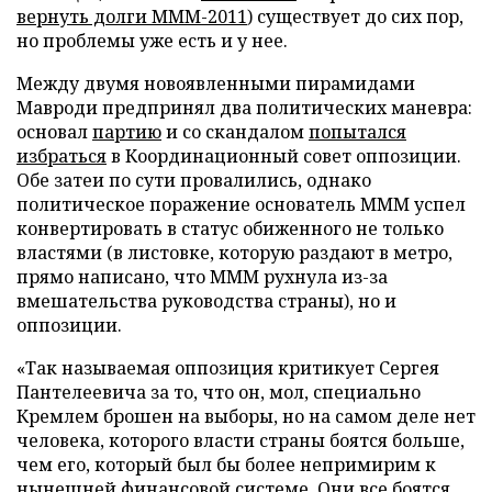
вернуть долги МММ-2011
) существует до сих пор,
но проблемы уже есть и у нее.
Между двумя новоявленными пирамидами
Мавроди предпринял два политических маневра:
основал
партию
и со скандалом
попытался
избраться
в Координационный совет оппозиции.
Обе затеи по сути провалились, однако
политическое поражение основатель МММ успел
конвертировать в статус обиженного не только
властями (в листовке, которую раздают в метро,
прямо написано, что МММ рухнула из-за
вмешательства руководства страны), но и
оппозиции.
«Так называемая оппозиция критикует Сергея
Пантелеевича за то, что он, мол, специально
Кремлем брошен на выборы, но на самом деле нет
человека, которого власти страны боятся больше,
чем его, который был бы более непримирим к
нынешней финансовой системе. Они все боятся