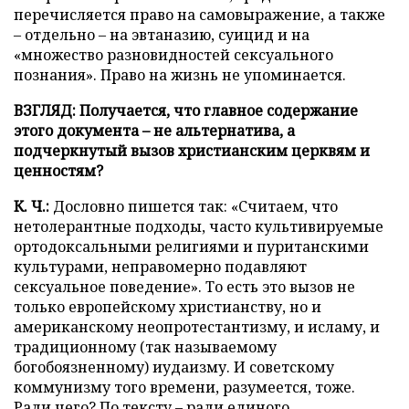
перечисляется право на самовыражение, а также
– отдельно – на эвтаназию, суицид и на
«множество разновидностей сексуального
познания». Право на жизнь не упоминается.
ВЗГЛЯД: Получается, что главное содержание
этого документа – не альтернатива, а
подчеркнутый вызов христианским церквям и
ценностям?
К. Ч.:
Дословно пишется так: «Считаем, что
нетолерантные подходы, часто культивируемые
ортодоксальными религиями и пуританскими
культурами, неправомерно подавляют
сексуальное поведение». То есть это вызов не
только европейскому христианству, но и
американскому неопротестантизму, и исламу, и
традиционному (так называемому
богобоязненному) иудаизму. И советскому
коммунизму того времени, разумеется, тоже.
Ради чего? По тексту – ради единого