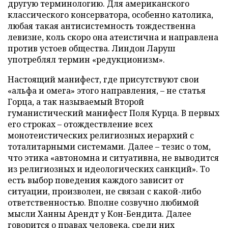
другую терминологию. Для американского
классического консерватора, особенно католика,
любая такая антисистемность тождественна
левизне, коль скоро она атеистична и направлена
против устоев общества. Линдон Ларуш
употреблял термин «редукционизм».
Настоящий манифест, где присутствуют свои
«альфа и омега» этого направления, – не статья
Горца, а так называемый Второй
гуманистический манифест Поля Курца. В первых
его строках – отождествление всех
монотеистических религиозных иерархий с
тоталитарными системами. Далее – тезис о том,
что этика «автономна и ситуативна, не выводится
из религиозных и идеологических санкций». То
есть выбор поведения каждого зависит от
ситуации, произволен, не связан с какой-либо
ответственностью. Вполне созвучно любимой
мысли Ханны Арендт у Кон-Бендита. Далее
говорится о правах человека, среди них