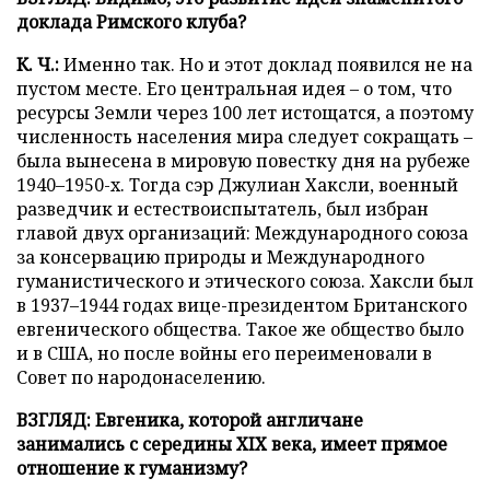
доклада Римского клуба?
К. Ч.:
Именно так. Но и этот доклад появился не на
пустом месте. Его центральная идея – о том, что
ресурсы Земли через 100 лет истощатся, а поэтому
численность населения мира следует сокращать –
была вынесена в мировую повестку дня на рубеже
1940–1950-х. Тогда сэр Джулиан Хаксли, военный
разведчик и естествоиспытатель, был избран
главой двух организаций: Международного союза
за консервацию природы и Международного
гуманистического и этического союза. Хаксли был
в 1937–1944 годах вице-президентом Британского
евгенического общества. Такое же общество было
и в США, но после войны его переименовали в
Совет по народонаселению.
ВЗГЛЯД: Евгеника, которой англичане
занимались с середины XIX века, имеет прямое
отношение к гуманизму?