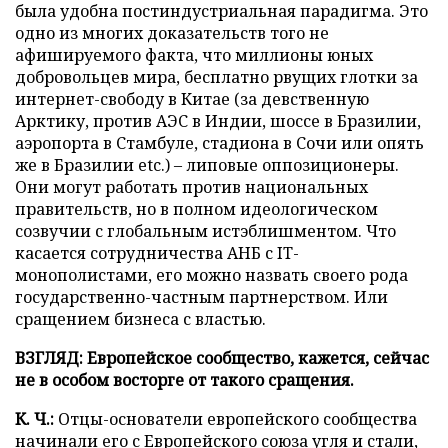
была удобна постиндустриальная парадигма. Это
одно из многих доказательств того не
афишируемого факта, что миллионы юных
добровольцев мира, бесплатно рвущих глотки за
интернет-свободу в Китае (за девственную
Арктику, против АЭС в Индии, шоссе в Бразилии,
аэропорта в Стамбуле, стадиона в Сочи или опять
же в Бразилии etc.) – липовые оппозиционеры.
Они могут работать против национальных
правительств, но в полном идеологическом
созвучии с глобальным истэблишментом. Что
касается сотрудничества АНБ с IT-
монополистами, его можно назвать своего рода
государственно-частным партнерством. Или
сращением бизнеса с властью.
ВЗГЛЯД: Европейское сообщество, кажется, сейчас
не в особом восторге от такого сращения.
К. Ч.:
Отцы-основатели европейского сообщества
начинали его с Европейского союза угля и стали,