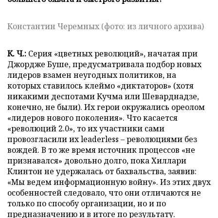
Константин Черемных (фото: из личного архива)
К. Ч.:
Серия «цветных революций», начатая при
Джордже Буше, предусматривала подбор новых
лидеров взамен неугодных политиков, на
которых ставилось клеймо «диктаторов» (хотя
никакими деспотами Кучма или Шеварднадзе,
конечно, не были). Их герои окружались ореолом
«лидеров нового поколения». Что касается
«революций 2.0», то их участники сами
провозгласили их leaderless – революциями без
вождей. В то же время источник процессов «не
признавался» довольно долго, пока Хиллари
Клинтон не удержалась от бахвальства, заявив:
«Мы ведем информационную войну». Из этих двух
особенностей следовало, что они отличаются не
только по способу организации, но и по
предназначению и в итоге по результату.