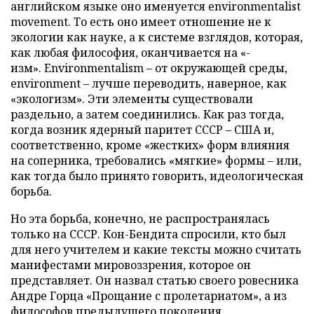
английском языке оно именуется environmentalist
movement. То есть оно имеет отношение не к
экологии как науке, а к системе взглядов, которая,
как любая философия, оканчивается на «-
изм». Environmentalism – от окружающей среды,
environment – лучше переводить, наверное, как
«экологизм». Эти элементы существовали
раздельно, а затем соединились. Как раз тогда,
когда возник ядерный паритет СССР – США и,
соответственно, кроме «жестких» форм влияния
на соперника, требовались «мягкие» формы – или,
как тогда было принято говорить, идеологическая
борьба.
Но эта борьба, конечно, не распространялась
только на СССР. Кон-Бендита спросили, кто был
для него учителем и какие тексты можно считать
манифестами мировоззрения, которое он
представляет. Он назвал статью своего ровесника
Андре Горца «Прощание с пролетариатом», а из
философов предыдущего поколения