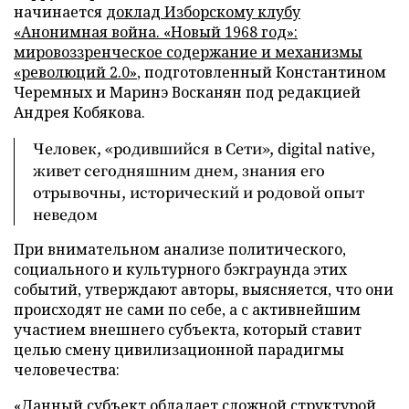
начинается
доклад Изборскому клубу
«Анонимная война. «Новый 1968 год»:
мировоззренческое содержание и механизмы
«революций 2.0»
, подготовленный Константином
Черемных и Маринэ Восканян под редакцией
Андрея Кобякова.
Человек, «родившийся в Сети», digital native,
живет сегодняшним днем, знания его
отрывочны, исторический и родовой опыт
неведом
При внимательном анализе политического,
социального и культурного бэкграунда этих
событий, утверждают авторы, выясняется, что они
происходят не сами по себе, а с активнейшим
участием внешнего субъекта, который ставит
целью смену цивилизационной парадигмы
человечества:
«Данный субъект обладает сложной структурой,