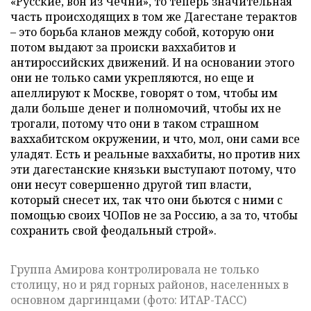
«Русские, вон из Чечни», то теперь значительная
часть происходящих в том же Дагестане терактов
– это борьба кланов между собой, которую они
потом выдают за происки ваххабитов и
антироссийских движений. И на основании этого
они не только сами укрепляются, но еще и
апеллируют к Москве, говорят о том, чтобы им
дали больше денег и полномочий, чтобы их не
трогали, потому что они в таком страшном
ваххабитском окружении, и что, мол, они сами все
уладят. Есть и реальные ваххабиты, но против них
эти дагестанские князьки выступают потому, что
они несут совершенно другой тип власти,
который снесет их, так что они бьются с ними с
помощью своих ЧОПов не за Россию, а за то, чтобы
сохранить свой феодальный строй».
Группа Амирова контролировала не только
столицу, но и ряд горных районов, населенных в
основном даргинцами (фото: ИТАР-ТАСС)