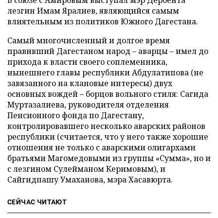
В союзе с Амировым выступал мэр Дербента
лезгин Имам Яралиев, являющийся самым
влиятельным из политиков Южного Дагестана.
Самый многочисленный и долгое время
правивший Дагестаном народ – аварцы – имел до
прихода к власти своего соплеменника,
нынешнего главы республики Абдулатипова (не
завязанного на клановые интересы) двух
основных вождей – борцов вольного стиля: Сагида
Муртазалиева, руководителя отделения
Пенсионного фонда по Дагестану,
контролировавшего несколько аварских районов
республики (считается, что у него также хорошие
отношения не только с аварскими олигархами
братьями Магомедовыми из группы «Сумма», но и
с лезгином Сулейманом Керимовым), и
Сайгидпашу Умаханова, мэра Хасавюрта.
СЕЙЧАС ЧИТАЮТ