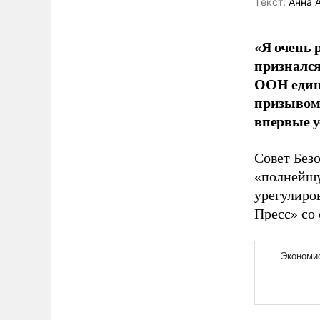
Tекст:
Анна 
«Я очень 
признался
ООН едино
призывом
впервые у
Совет Без
«полнейшу
урегулиро
Пресс» со