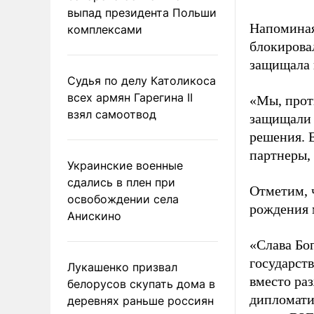
выпад президента Польши
Напоминая
комплексами
блокирова
защищала 
Судья по делу Католикоса
всех армян Гарегина II
«Мы, прот
взял самоотвод
защищали 
решения. 
партнеры, 
Украинские военные
сдались в плен при
Отметим, ч
освобождении села
рождения 
Анискино
«Слава Бог
государст
Лукашенко призвал
вместо ра
белорусов скупать дома в
дипломатич
деревнях раньше россиян