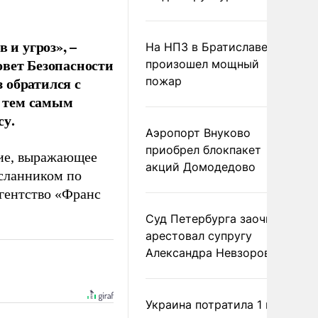
 и угроз», –
На НПЗ в Братиславе
овет Безопасности
произошел мощный
 обратился с
пожар
 тем самым
су.
Аэропорт Внуково
приобрел блокпакет
ние, выражающее
акций Домодедово
сланником по
гентство «Франс
Суд Петербурга заочно
арестовал супругу
Александра Невзорова
Украина потратила 1 млн