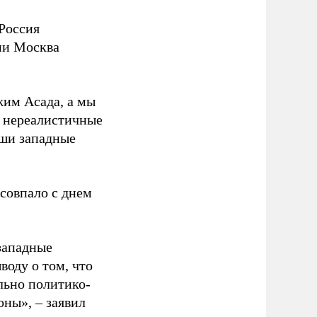
Россия
ми Москва
им Асада, а мы
ь нереалистичные
аши западные
 совпало с днем
 западные
оду о том, что
льно политико-
оны», – заявил