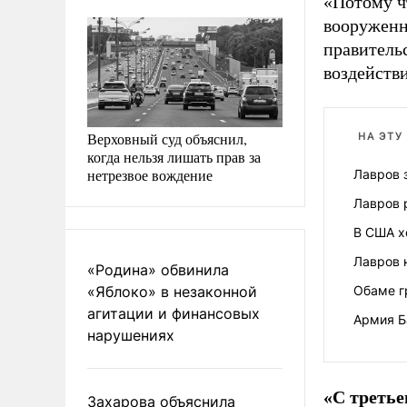
«Потому ч
вооруженн
правитель
воздействи
Верховный суд объяснил,
НА ЭТУ
когда нельзя лишать прав за
нетрезвое вождение
Лавров 
Лавров 
В США х
Лавров 
«Родина» обвинила
«Яблоко» в незаконной
Обаме г
агитации и финансовых
Армия Б
нарушениях
«С третье
Захарова объяснила