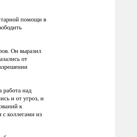
итарной помощи в
вободить
ов. Он выразил
азались от
разрешении
а работа над
сь и от угроз, и
ований к
и с коллегами из