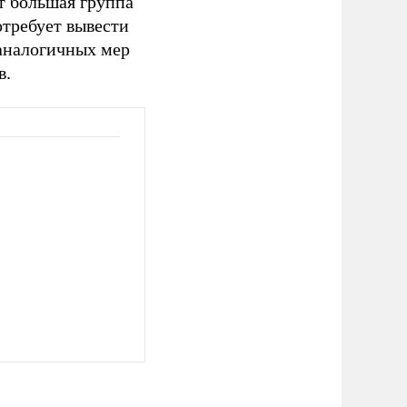
т большая группа
отребует вывести
 аналогичных мер
в.