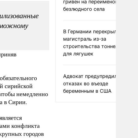
гривен на переименование
безлюдного села
вилизованные
зможному
В Германии перекрыли
магистраль из-за
строительства тоннелей
для лягушек
приняв
Адвокат предупредил об
 обязательного
отказах во въезде
ей сирийской
беременным в США
 чтобы немедленно
а в Сирии.
 является
нами конфликта
крупных городов