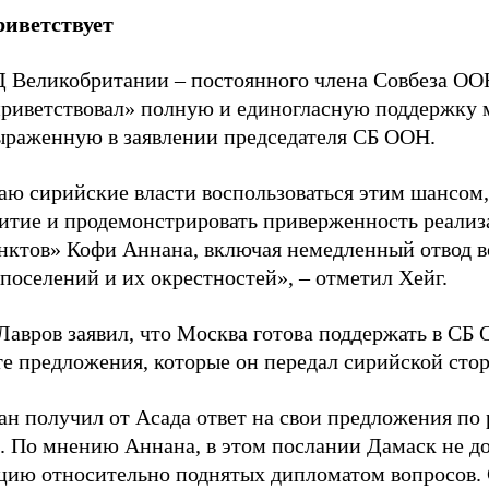
риветствует
 Великобритании – постоянного члена Совбеза ОО
приветствовал» полную и единогласную поддержку
ыраженную в заявлении председателя СБ ООН.
аю сирийские власти воспользоваться этим шансом,
итие и продемонстрировать приверженность реализ
нктов» Кофи Аннана, включая немедленный отвод в
поселений и их окрестностей», – отметил Хейг.
Лавров заявил, что Москва готова поддержать в С
те предложения, которые он передал сирийской стор
ан получил от Асада ответ на свои предложения по
. По мнению Аннана, в этом послании Дамаск не до
цию относительно поднятых дипломатом вопросов.