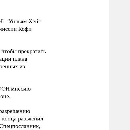
Н – Уильям Хейг
 миссии Кофи
 чтобы прекратить
ации плана
оенных из
Б ООН миссию
оне.
 разрешению
 конца разъяснил
 Спецпосланник,