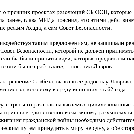
 о прежних проектах резолюций СБ ООН, которые 
ла ранее, глава МИДа пояснил, что этими действия
не режим Асада, а сам Совет Безопасности.
иводействуя таким предложениям, не защищали реж
Совет Безопасности, который не должен принимат
Если бы были приняты идеи, которые продвигали н
то они бы не сработали», – пояснил Лавров.
то решение Совбеза, вызвавшее радость у Лаврова,
министра, которому в среду исполнилось 62 года.
у, с третьего раза так называемые цивилизованные
ва пришли к единственно возможному разумному выв
зжигания гражданской войны необходимо действите
еским путем принудить к миру не одну, а обе стор