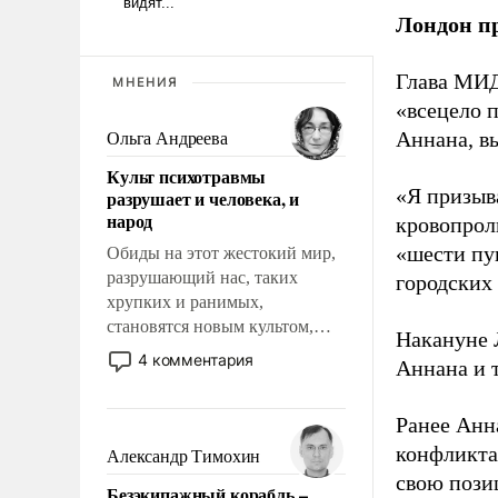
Лондон п
Глава МИД
МНЕНИЯ
«всецело 
Аннана, в
Ольга Андреева
Культ психотравмы
«Я призыв
разрушает и человека, и
народ
кровопрол
«шести пу
Обиды на этот жестокий мир,
разрушающий нас, таких
городских 
хрупких и ранимых,
становятся новым культом,
Накануне 
постепенно вытесняя и
4 комментария
Аннана и 
отменяя традиционное
требование к человеку – быть
Ранее Анн
мужественным и твердым под
ударами судьбы, брать на себя
конфликта
Александр Тимохин
ответственность, помогать
свою пози
Безэкипажный корабль –
слабым, идти вперед и