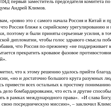
ГЛЯД первый заместитель председателя комитета п
думы Андрей Климов.
вам, «ровно это с самого начала Россия и Китай и п
 что Россия ближе к сирийскому урегулированию и 
ки, поэтому и были приняты серьезные усилия, в то
ской дипломатии, чтобы голос здравого смысла поб
обавив, что Россия по-прежнему «не поддерживает
пытается прекратить кровавое фазовое противостоян
й».
метил, что к этому решению удалось прийти благод
сии, «но и достаточно большого круга разумных люд
ось привести всех остальных к простому пониманию,
ь дело бомбардировками, что есть и другие способы
ать в рамках международного права».
«И слава Богу
 свою посредническую миссию», – заключил Климо