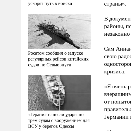
ускорят путь в войска
страны».
В докумен
районы, п
незаконно
Сам Аннан
Росатом сообщил о запуске
свою радос
регулярных рейсов китайских
односторо
судов по Севморпути
кризиса.
«Я очень р
вчерашним 
от попыто
правительс
«Герани» нанесли удары по
Германии 
трем судам с вооружением для
ВСУ у берегов Одессы