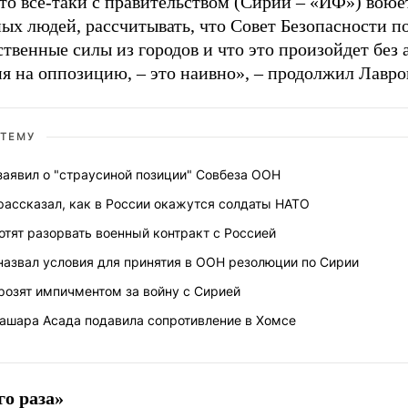
то все-таки с правительством (Сирии – «ИФ») воюе
ых людей, рассчитывать, что Совет Безопасности п
ственные силы из городов и что это произойдет без
я на оппозицию, – это наивно», – продолжил Лавро
 ТЕМУ
заявил о "страусиной позиции" Совбеза ООН
рассказал, как в России окажутся солдаты НАТО
отят разорвать военный контракт с Россией
назвал условия для принятия в ООН резолюции по Сирии
розят импичментом за войну с Сирией
ашара Асада подавила сопротивление в Хомсе
го раза»