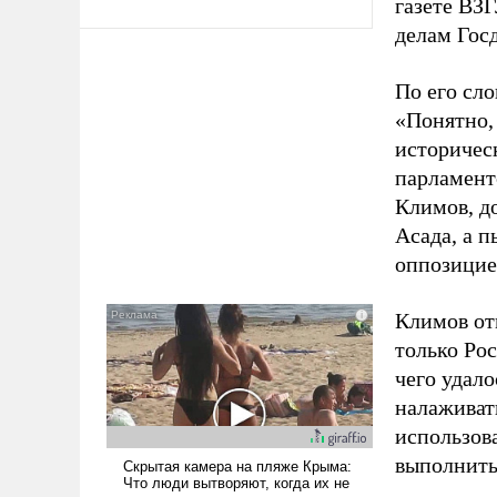
газете ВЗ
делам Гос
По его сло
«Понятно,
историчес
парламент
Климов, д
Асада, а 
оппозицие
Климов от
только Рос
чего удал
налаживат
использов
выполнить