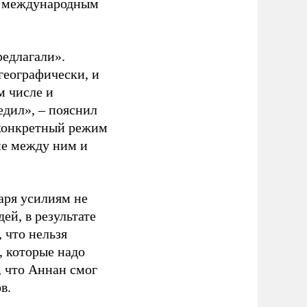
о международным
редлагали».
географически, и
м числе и
едил», – пояснил
 конкретный режим
ие между ним и
аря усилиям не
ей, в результате
 что нельзя
, которые надо
, что Аннан смог
в.