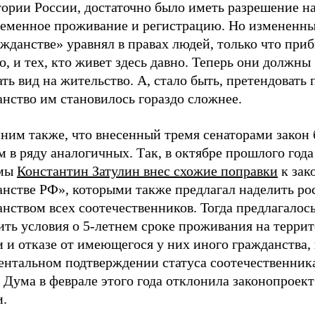
ории России, достаточно было иметь разрешение на
ременное проживание и регистрацию. Но измененны
жданстве» уравнял в правах людей, только что при
, и тех, кто живет здесь давно. Теперь они должны
ть вид на жительство. А, стало быть, претендовать 
нство им становилось гораздо сложнее.
ним также, что внесенный тремя сенаторами закон 
 в ряду аналогичных. Так, в октябре прошлого года
умы
Константин Затулин внес схожие поправки
к зак
анстве РФ», которыми также предлагал наделить р
нством всех соотечественников. Тогда предлагалось
ить условия о 5-летнем сроке проживания на терри
 и отказе от имеющегося у них иного гражданства,
ентальном подтверждении статуса соотечественника
 Дума в феврале этого года отклонила законопроект
и.