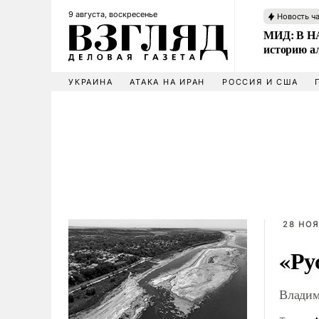
9 августа, воскресенье
Новость ч
МИД: В НА
историю а
УКРАИНА
АТАКА НА ИРАН
РОССИЯ И США
28 НОЯ
«Ру
Владим