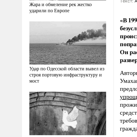
Tекст:
А
Жара и обмеление рек жестко
ударили по Европе
«В 19
безус
проис
попра
Он ра
развер
Удар по Одесской области вывел из
Автор
строя портовую инфраструктуру и
Умаха
мост
предл
упрощ
прожи
средст
требо
гражда