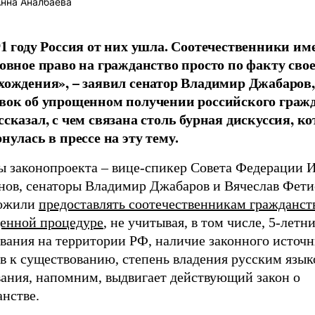
нна Аналбаева
91 году Россия от них ушла. Соотечественники им
ловное право на гражданство просто по факту свое
хождения», – заявил сенатор Владимир Джабаров,
вок об упрощенном получении российского гражд
ссказал, с чем связана столь бурная дискуссия, к
нулась в прессе на эту тему.
ы законопроекта – вице-спикер Совета Федерации 
нов, сенаторы Владимир Джабаров и Вячеслав Фети
ожили
предоставлять соотечественникам гражданст
енной процедуре
, не учитывая, в том числе, 5-летн
вания на территории РФ, наличие законного источ
в к существованию, степень владения русским язык
вания, напомним, выдвигает действующий закон о
нстве.