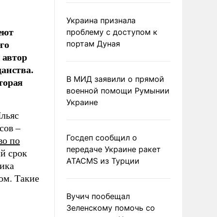
Украина признала
еют
проблему с доступом к
го
портам Дуная
 автор
анства.
В МИД заявили о прямой
оторая
военной помощи Румынии
Украине
Ильяс
сов –
Госдеп сообщил о
во по
передаче Украине ракет
ий срок
ATACMS из Турции
ника
ом. Такие
Вучич пообещал
Зеленскому помочь со