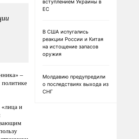
вступлением Украины в
ЕС
ции
В США испугались
реакции России и Китая
на истощение запасов
оружия
нника» –
Молдавию предупредили
й политике
о последствиях выхода из
СНГ
 «лица и
и
живающим
пользу