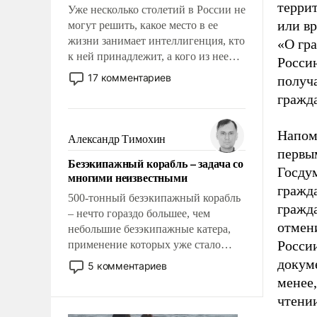
террит
Уже несколько столетий в России не
или в
могут решить, какое место в ее
жизни занимает интеллигенция, кто
«О гра
к ней принадлежит, а кого из нее
Россию
исключили с правом
17 комментариев
получа
восстановления и без оного. И чем
гражда
она отличается от просто
образованных людей. Иногда
Напом
казалось, что эти вопросы решены
Александр Тимохин
раз и навсегда, но – нет, не решены.
первым
Безэкипажный корабль – задача со
Госд
многими неизвестными
гражд
500-тонный безэкипажный корабль
гражда
– нечто гораздо большее, чем
отмен
небольшие безэкипажные катера,
России
применение которых уже стало
обыденностью. Задача по созданию
докум
5 комментариев
такого корабля очень сложна и
менее,
амбициозна. Однако и ее
чтени
реализация радикально поднимет