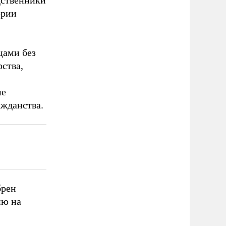
дственники
ории
цами без
рства,
ие
ажданства.
брен
ию на