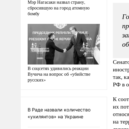
Мэр Нагасаки назвал страну,
сбросившую на город атомную
бомбу
Го
пр
за
об
Сенато
В соцсетях удивились реакции
иностр
Вучича на вопрос об «убийстве
так, к
русских»
РФ в 
К соот
их по
В Раде назвали количество
относ
«ухилянтов» на Украине
на тер