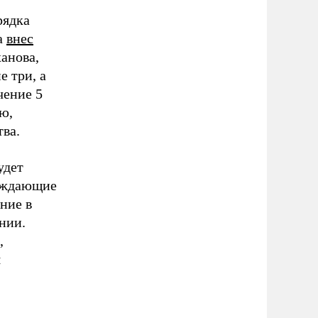
рядка
а
внес
ханова,
е три, а
чение 5
ю,
ва.
удет
ерждающие
ние в
нии.
,
я