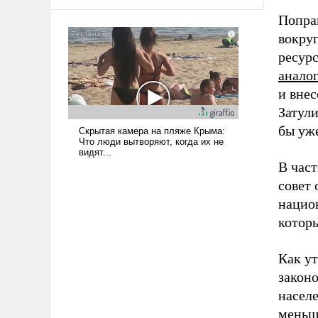
Попра
вокруг
ресурс
анало
и вне
Затул
бы уж
В час
совет
нацио
котор
Как у
закон
насел
меньш