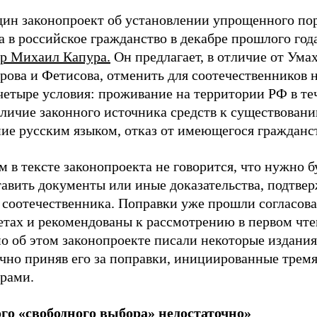
дин законопроект об установлении упрощенного по
 в российское гражданство в декабре прошлого год
ор Михаил Капура.
Он предлагает, в отличие от Ума
ова и Фетисова, отменить для соотечественников н
четыре условия: проживание на территории РФ в те
аличие законного источника средств к существовани
ие русским языком, отказ от имеющегося гражданст
 в тексте законопроекта не говорится, что нужно б
тавить документы или иные доказательства, подтв
 соотечественника. Поправки уже прошли согласова
етах и рекомендованы к рассмотрению в первом чте
о об этом законопроекте писали некоторые издания
чно приняв его за поправки, инициированные трем
орами.
го «свободного выбора» недостаточно»