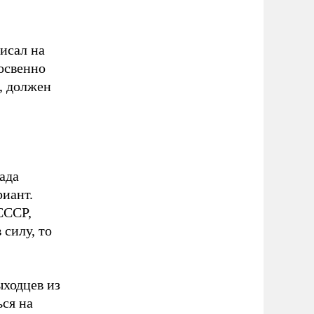
исал на
освенно
, должен
ада
риант.
СССР,
 силу, то
ыходцев из
ься на