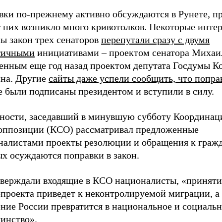
вки по-прежнему активно обсуждаются в Рунете, п
 них возникло много кривотолков. Некоторые интер
ы закон трех сенаторов
перепутали сразу с двумя
гичными
инициативами – проектом сенатора Михаи
сенным еще год назад проектом депутата Госдумы К
ина. Другие
сайты даже успели сообщить, что попра
е были подписаны президентом и вступили в силу.
тности, заседавший в минувшую субботу Координа
 оппозиции (КСО) рассматривал предложенные
налистами проекты резолюции и обращения к гражд
ых осуждаются поправки в закон.
тверждали входящие в КСО националисты, «приняти
опроекта приведет к неконтролируемой миграции, 
ение России превратится в национальное и социаль
инство».