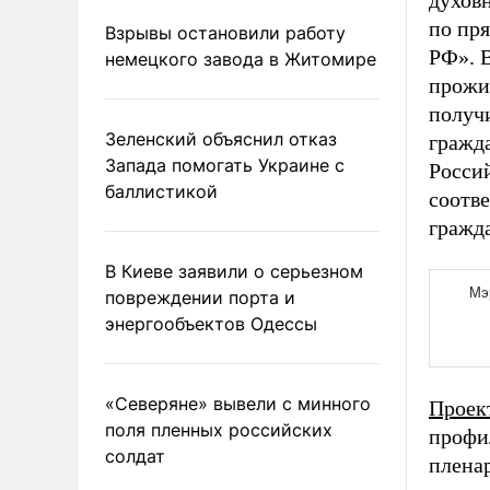
духовн
по пр
Взрывы остановили работу
РФ». В
немецкого завода в Житомире
прожи
получ
Зеленский объяснил отказ
гражда
Запада помогать Украине с
Росси
баллистикой
соотв
гражд
В Киеве заявили о серьезном
повреждении порта и
энергообъектов Одессы
«Северяне» вывели с минного
Проек
поля пленных российских
профи
солдат
плена