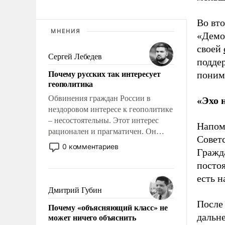
Во вто
МНЕНИЯ
«Демо
своей
Сергей Лебедев
подде
Почему русских так интересует
понима
геополитика
Обвинения граждан России в
«Эхо 
нездоровом интересе к геополитике
– несостоятельны. Этот интерес
Напом
рационален и прагматичен. Он
Совет
обусловлен тысячелетним опытом
0 комментариев
Гражд
выживания в крайне непростых
постоя
условиях и фундаментальным
знанием, что мировая политика
есть н
имеет свойство заявляться на порог
Дмитрий Губин
нашего дома.
После 
Почему «объясняющий класс» не
может ничего объяснить
дальне