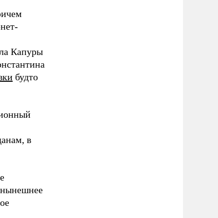
ричем
нет-
ла Капуры
онстантина
вки
будто
ционный
анам, в
е
а нынешнее
ное