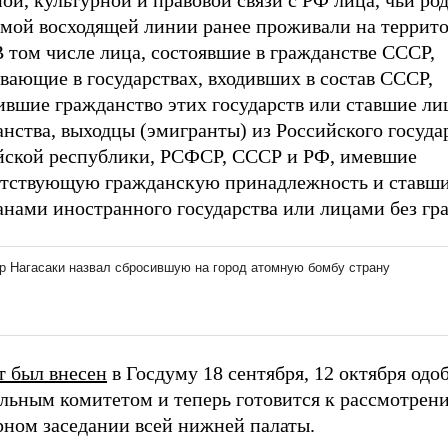
ой, культурной и правовой связи с РФ лица, чьи ро
ямой восходящей линии ранее проживали на террит
 том числе лица, состоявшие в гражданстве СССР,
вающие в государствах, входивших в состав СССР,
ившие гражданство этих государств или ставшие ли
нства, выходцы (эмигранты) из Российского госуда
йской республики, РСФСР, СССР и РФ, имевшие
етствующую гражданскую принадлежность и ставш
анами иностранного государства или лицами без гр
т был внесен
в Госдуму 18 сентября, 12 октября одо
льным комитетом и теперь готовится к рассмотрен
рном заседании всей нижней палаты.