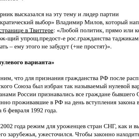
рник высказался на эту тему и лидер партии
кратический выбор» Владимир Милов, который нап
странице в Твиттере
: «Любой политик, прямо или к
рж-щий упрощ.предост-е рос.гражданства таджикам
ть – ему этого не забудут (+не простят)».
нулевого варианта»
ним, что для признания гражданства РФ после расп
ского Союза был избран так называемый нулевой ва
анами России признавались все граждане бывшего 
нно проживавшие в РФ на день вступления закона в
а 6 февраля 1992 года.
2002 года режим для уроженцев стран СНГ, как и в
го зарубежья, ужесточился. Чтобы законно находит