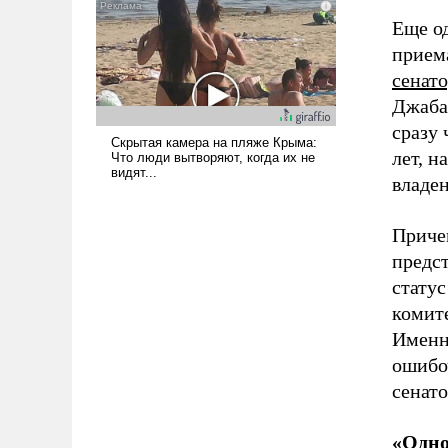
наши боевые возможности.
Еще о
приема
сенат
Джабар
сразу 
лет, н
владен
Причем
предс
статус
комит
Именн
ошибо
сенат
«Одно