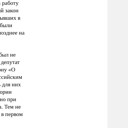
 работу
й закон
бывших в
 были
позднее на
был не
 депутат
ону «О
оссийским
 для них
тории
 но при
. Тем не
 в первом