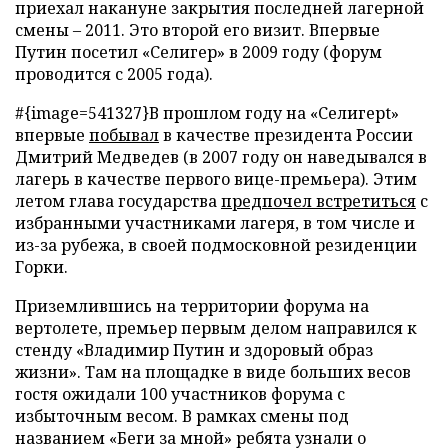
приехал накануне закрытия последней лагерной
смены – 2011. Это второй его визит. Впервые
Путин посетил «Селигер» в 2009 году (форум
проводится с 2005 года).
#{image=541327}В прошлом году на «Селигерt»
впервые
побывал
в качестве президента России
Дмитрий Медведев (в 2007 году он наведывался в
лагерь в качестве первого вице-премьера). Этим
летом глава государства
предпочел встретиться
с
избранными участниками лагеря, в том числе и
из-за рубежа, в своей подмосковной резиденции
Горки.
Приземлившись на территории форума на
вертолете, премьер первым делом направился к
стенду «Владимир Путин и здоровый образ
жизни». Там на площадке в виде больших весов
гостя ожидали 100 участников форума с
избыточным весом. В рамках смены под
названием «Беги за мной» ребята узнали о