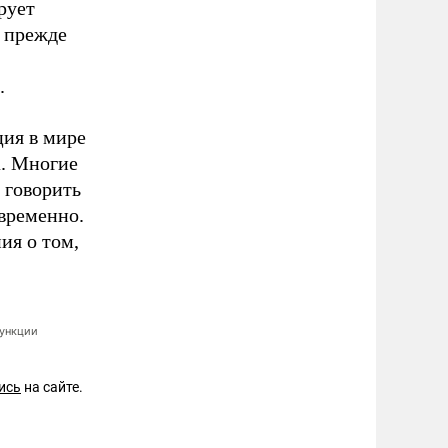
рует
 прежде
.
ция в мире
а. Многие
 говорить
временно.
ия о том,
функции
ись
на сайте.