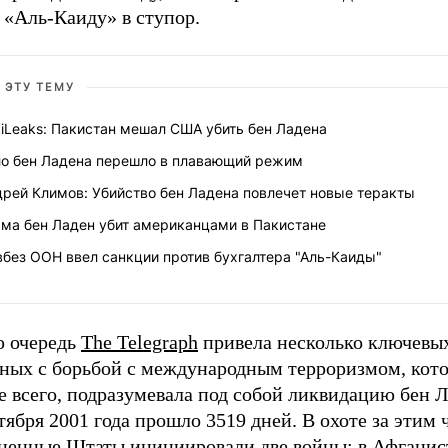
 «Аль-Каиду» в ступор.
 ЭТУ ТЕМУ
iLeaks: Пакистан мешал США убить бен Ладена
ло бен Ладена перешло в плавающий режим
дрей Климов: Убийство бен Ладена повлечет новые теракты
ама бен Ладен убит американцами в Пакистане
без ООН ввел санкции против бухгалтера "Аль-Каиды"
ю очередь
The Telegraph
привела несколько ключевы
нных с борьбой с международным терроризмом, кото
 всего, подразумевала под собой ликвидацию бен Л
тября 2001 года прошло 3519 дней. В охоте за этим
ненные Штаты инициировали две войны: в Афганис