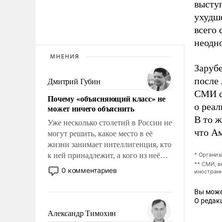
высту
ухудш
всего
неодн
МНЕНИЯ
Зарубе
после
Дмитрий Губин
СМИ сх
Почему «объясняющий класс» не
о реа
может ничего объяснить
В то ж
Уже несколько столетий в России не
что А
могут решить, какое место в её
жизни занимает интеллигенция, кто
к ней принадлежит, а кого из неё
* Организ
** СМИ, в
исключили с правом
0 комментариев
иностранн
восстановления и без оного. И чем
она отличается от просто
Вы може
образованных людей. Иногда
О редак
казалось, что эти вопросы решены
Александр Тимохин
раз и навсегда, но – нет, не решены.