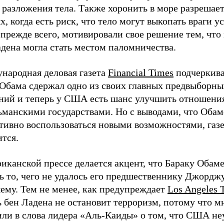
 разложения тела. Также хоронить в море разрешает
х, когда есть риск, что тело могут выкопать враги у
прежде всего, мотивировали свое решение тем, что
дена могла стать местом паломничества.
народная деловая газета
Financial Times
подчеркива
 Обама сдержал одно из своих главных предвыборны
ний и теперь у США есть шанс улучшить отношения
ьманскими государствами. Но с выводами, что Обам
тивно воспользоваться новыми возможностями, газе
тся.
иканской прессе делается акцент, что Бараку Обаме
ь то, чего не удалось его предшественнику Джордж
ему. Тем не менее, как предупреждает
Los Angeles 
 бен Ладена не остановит терроризм, потому что м
или в слова лидера «Аль-Каиды» о том, что США н