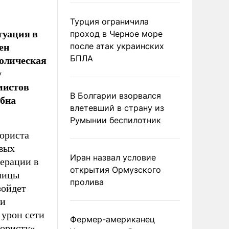
Турция ограничила
туация в
проход в Черное море
ен
после атак украинских
волическая
БПЛА
у
мистов
В Болгарии взорвался
ебна
влетевший в страну из
Румынии беспилотник
ориста
овых
Иран назвал условие
перации в
открытия Ормузского
олицы
пролива
зойдет
ли
урон сети
Фермер-американец
рористу»