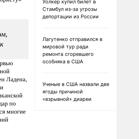
Уолкер купил билет в
Стамбул из-за угрозы
депортации из России
м,
Лагутенко отправился в
к
мировой тур ради
ремонта сгоревшего
особняка в США
ервью
ьной
ен Ладена,
Ученые в США назвали две
ии
ягоды причиной
иканской
«взрывной» диареи
дар по
лся многие
ний