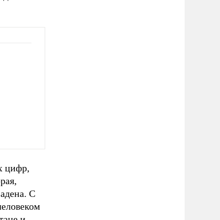
х цифр,
рая,
адена. С
 человеком
тане и