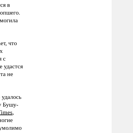
ся в
сопшего.
 могила
ет, что
х
 с
е удастся
та не
 удалось
у Бушу-
Times
,
ногие
еумолимо