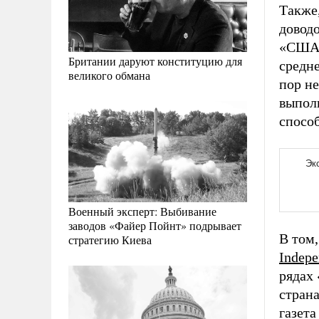
Также
доводо
«США 
Британии даруют конституцию для
средне
великого обмана
пор н
выпол
способ
Военный эксперт: Выбивание
заводов «Файер Пойнт» подрывает
В том,
стратегию Киева
Indepe
рядах 
страна
газета