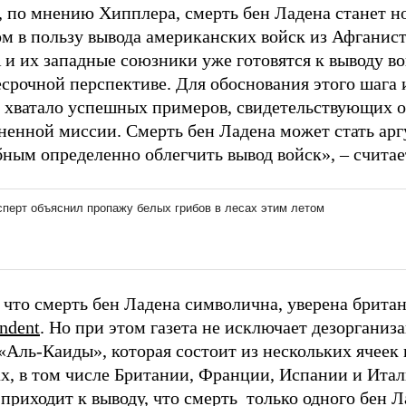
, по мнению Хипплера, смерть бен Ладена станет 
м в пользу вывода американских войск из Афганист
и их западные союзники уже готовятся к выводу во
срочной перспективе. Для обоснования этого шага 
е хватало успешных примеров, свидетельствующих о
ненной миссии. Смерть бен Ладена может стать ар
ным определенно облегчить вывод войск», – считае
 что смерть бен Ладена символична, уверена брита
ndent
. Но при этом газета не исключает дезорганиз
«Аль-Каиды», которая состоит из нескольких ячеек 
х, в том числе Британии, Франции, Испании и Итал
 приходит к выводу, что смерть только одного бен Л