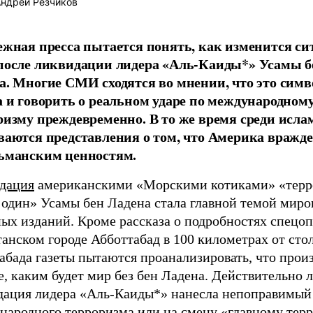
ндрей Резчиков
ежная пресса пытается понять, как изменится си
после ликвидации лидера «Аль-Каиды*» Усамы б
а. Многие СМИ сходятся во мнении, что это сим
а и говорить о реальном ударе по международном
ризму преждевременно. В то же время среди исла
ваются представления о том, что Америка вражд
ьманским ценностям.
дация
американскими «Морскими котиками» «терр
 один» Усамы бен Ладена стала главной темой мир
ных изданий. Кроме рассказа о подробностях спецо
танском городе Абботтабад в 100 километрах от ст
абада газеты пытаются проанализировать, что прои
, каким будет мир без бен Ладена. Действительно 
дация лидера «Аль-Каиды*» нанесла непоправимый 
народного терроризма или на смену «главному тер