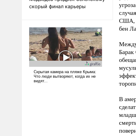
угроза
скорый финал карьеры
случая
США, 
бен Ла
Между
Барак
обеща
мусул
эффек
торопи
В амер
сделат
младш
смерть
повер