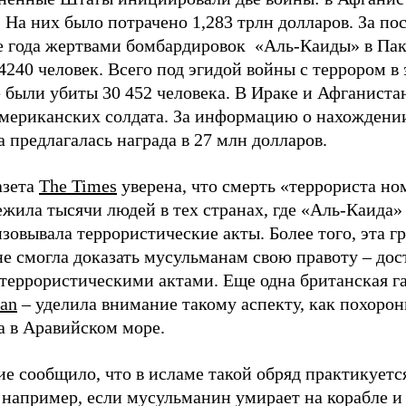
 На них было потрачено 1,283 трлн долларов. За по
е года жертвами бомбардировок «Аль-Каиды» в Па
4240 человек. Всего под эгидой войны с террором в 
 были убиты 30 452 человека. В Ираке и Афганиста
американских солдата. За информацию о нахождени
 предлагалась награда в 27 млн долларов.
азета
The Times
уверена, что смерть «террориста но
жила тысячи людей в тех странах, где «Аль-Каида»
зовывала террористические акты. Более того, эта г
не смогла доказать мусульманам свою правоту – до
 террористическими актами. Еще одна британская г
ian
– уделила внимание такому аспекту, как похорон
а в Аравийском море.
е сообщило, что в исламе такой обряд практикуетс
 например, если мусульманин умирает на корабле и