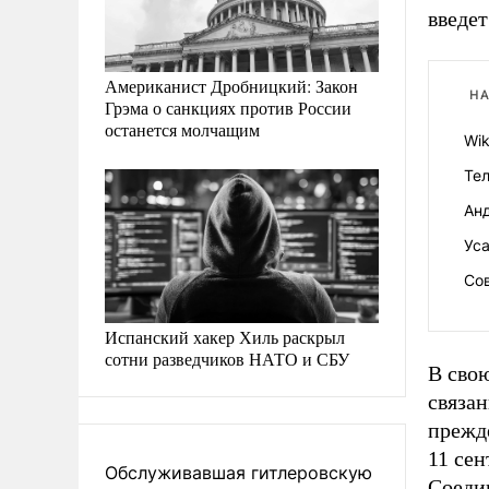
введет
Американист Дробницкий: Закон
НА
Грэма о санкциях против России
останется молчащим
Wik
Те
Ан
Ус
Сов
Испанский хакер Хиль раскрыл
сотни разведчиков НАТО и СБУ
В сво
связа
прежде
11 сен
Обслуживавшая гитлеровскую
Соеди