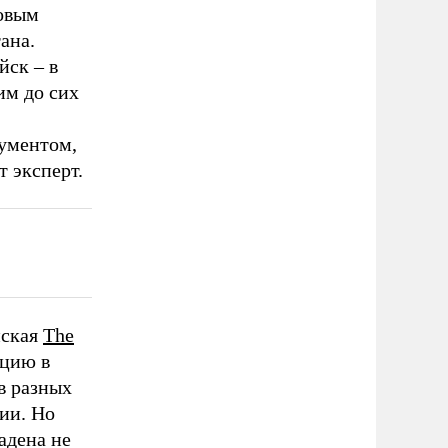
новым
ана.
йск – в
им до сих
гументом,
т эксперт.
нская
The
ацию в
в разных
ии. Но
адена не