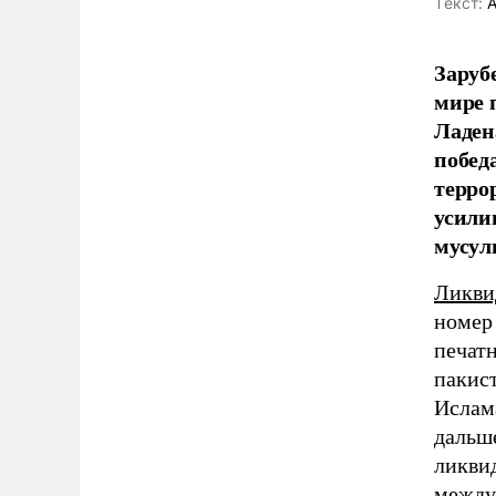
Tекст:
А
Заруб
мире 
Ладен
побед
терро
усили
мусул
Ликви
номер
печат
пакис
Ислам
дальше
ликви
между