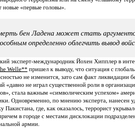
т новые «первые головы».
мерть бен Ладена может стать аргументо
особным определенно облегчить вывод войс
кий эксперт-международник Йохен Хипплер в инт
he Welle**
пришел к выводу, что ситуация с глобал
сностью не изменится, зато сам факт ликвидации б
ый «давно не играл существенной роли в организац
тов», стала важным «символическим успехом» амер
ики. Одновременно, по мнению эксперта, нанесен у
 Пакистана, где, как оказалось, террорист укрыва
причем в городе с местами дисклокации подразделе
нальной армии.