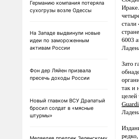
Германию компания потеряла
Ираке.
сухогрузы возле Одессы
четыр
стали 
стране
На Западе выдвинули новые
6003 
идеи по замороженным
Ладена
активам России
Зато г
Фон дер Ляйен призвала
обнаде
пресечь доходы России
органи
так и 
целей
Новый главком ВСУ Драпатый
Guard
бросил солдат в «мясные
Ладен
штурмы»
Издани
редко,
Медведев предрек Зеленскому