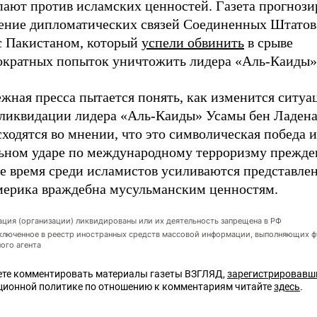
пают против исламских ценностей. Газета прогнози
ение дипломатических связей Соединенных Штатов
 с Пакистаном, который
успели обвинить
в срыве
ократных попыток уничтожить лидера «Аль-Каиды»
жная пресса пытается понять, как изменится ситуа
 ликвидации лидера «Аль-Каиды» Усамы бен Ладен
одятся во мнении, что это символическая победа и
льном ударе по международному терроризму прежде
е время среди исламистов усиливаются представлен
мерика враждебна мусульманским ценностям.
ация (организации) ликвидированы или их деятельность запрещена в РФ
ключенное в реестр иностранных средств массовой информации, выполняющих 
ого агента
те комментировать материалы газеты ВЗГЛЯД,
зарегистрировавш
ционной политике по отношению к комментариям читайте
здесь
.