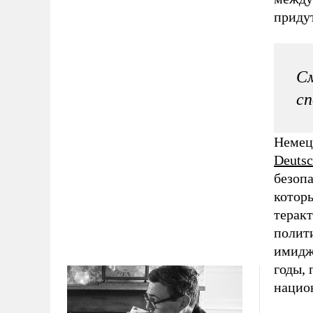
приду
С
сп
Немец
Deutsc
безопа
котор
терак
полит
имиджу
годы, 
нацио