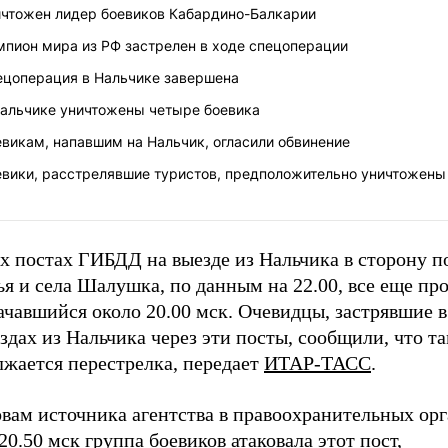
ичтожен лидер боевиков Кабардино-Балкарии
мпион мира из РФ застрелен в ходе спецоперации
ецоперация в Нальчике завершена
Нальчике уничтожены четыре боевика
викам, напавшим на Нальчик, огласили обвинение
евики, расстрелявшие туристов, предположительно уничтожены
х постах ГИБДД на выезде из Нальчика в сторону п
я и села Шалушка, по данным на 22.00, все еще пр
ачавшийся около 20.00 мск. Очевидцы, застрявшие 
здах из Нальчика через эти посты, сообщили, что т
лжается перестрелка, передает
ИТАР-ТАСС
.
вам источника агентства в правоохранительных орг
20.50 мск группа боевиков атаковала этот пост,