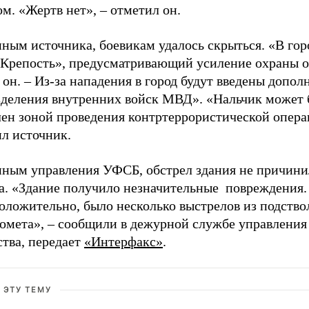
ом. «Жертв нет»,
–
отметил он.
ным источника, боевикам удалось скрыться. «В гор
«Крепость», предусматривающий усиление охраны о
 он.
–
Из-за нападения в город будут введены допол
зделения внутренних войск МВД». «Нальчик может 
лен зоной проведения контртеррористической опер
ил источник.
нным управления УФСБ, обстрел здания не причини
а. «Здание получило незначительные повреждения.
оложительно, было несколько выстрелов из подство
томета»,
–
сообщили в дежурной службе управления
ства, передает
«Интерфакс»
.
 ЭТУ ТЕМУ