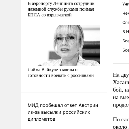
В аэропорту Лейпцига сотрудник
Ун
наземной службы руками поймал
Че
БПЛА со взрывчаткой
Сп
В 
Бое
Бо
Лайма Вайкуле заявила о
На дву
готовности воевать с россиянами
Хасань
бой, н
на вые
продо
МИД пообещал ответ Австрии
из-за высылки российских
дипломатов
По сло
около 