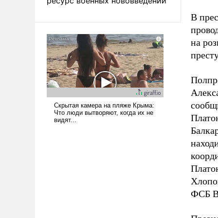
ресурс военных нововведений
В прес
прово
на ро
прест
Полпр
Алекса
сообщ
Платон
Балка
находи
коорд
Платон
Хлопо
ФСБ В