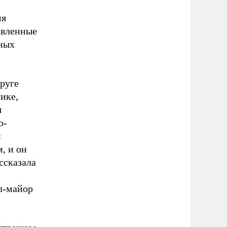
мя
авленные
нных
руге
ике,
я
о-
н
, и он
ссказала
л-майор