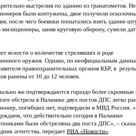
рительно выстрелив по зданию из гранатометов. Не
ионеров были контужены, двое получили осколочн
я, после чего боевики попытались взять здание шт
 милиционеры, заняв круговую оборону, сумели дат
ет ясности о количестве стрелявших и роде
ненного оружия. Однако, по неофициальным данн
авителя правоохранительных органов КБР, в резуль
ов ранены от 10 до 12 человек.
ально же подтверждаются гораздо более скромные 
тате обстрела в Нальчике двух постов ДПС легко ра
ионер, погибших нет, подтвердили в МВД России.
рждаем, что действительно сегодня в Нальчике
упниками были обстреляны два поста ДПС»,
–
сказа
дник агентства, передает
РИА «Новости»
.