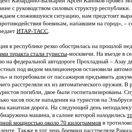
дент Кабардино-Балкарии Арсен Каноков провел эк
ание с руководством силовых структур республики.
ждаем сложившуюся ситуацию, нам предстоит выра
противодействия боевикам, напавшим на город»,
–
с
редает
ИТАР-ТАСС
.
ция в республике резко обострилась на прошлой не
ами теракта стали туристы
-москвичи. На въезде в с
во на федеральной автодороге Прохладный
–
Азау д
естных под видом милиционеров остановили автомо
ль» и потребовали от пассажиров предъявить докум
чего расстреляли их из автоматического оружия. В р
уристов погибли, двое были госпитализированы. Сп
ько часов после нападения на туристов на Эльбрус
на канатная дорога. На следующий день неподалеку
обнаружена машина, в салоне которой находились
т
рной мощностью около 70 килограммов
в тротилов
ленте. Также в тот день боевики расстреляли Рамаз