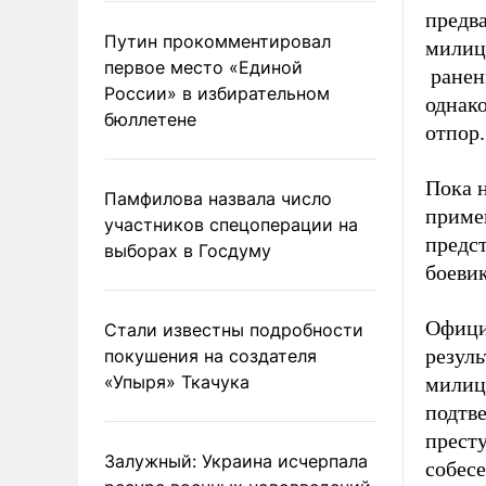
предва
Путин прокомментировал
милиц
первое место «Единой
ранени
России» в избирательном
однако
бюллетене
отпор.
Пока н
Памфилова назвала число
приме
участников спецоперации на
предст
выборах в Госдуму
боевик
Офици
Стали известны подробности
резуль
покушения на создателя
«Упыря» Ткачука
милиц
подтве
прест
Залужный: Украина исчерпала
собесе