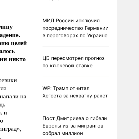
МИД России исключил
олицу
посредничество Германии
адение.
в переговорах по Украине
рию целей
далось
ции никто
ЦБ пересмотрел прогноз
по ключевой ставке
Боевики
ыла
WP: Трамп отчитал
Хегсета за нехватку ракет
 напали на
щь
к и
Пост Дмитриева о гибели
но
Европы из-за мигрантов
инград»,
собрал миллион
.