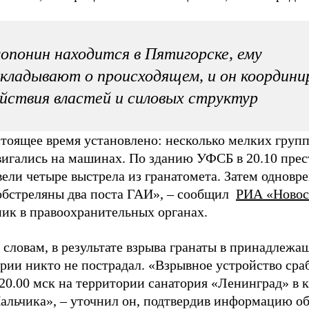
опонин находится в Пятигорске, ему
кладывают о происходящем, и он координи
йствия властей и силовых структур
тоящее время установлено: несколько мелких групп
вигались на машинах. По зданию УФСБ в 20.10 пре
ели четыре выстрела из гранатомета. Затем одновр
обстреляны два поста ГАИ»,
–
сообщил
РИА «Новос
ник в правоохранительных органах.
 словам, в результате взрыва гранаты в принадлеж
рии никто не пострадал. «Взрывное устройство сра
20.00 мск на территории санатория «Ленинград» в 
Нальчика»,
–
уточнил он, подтвердив информацию о