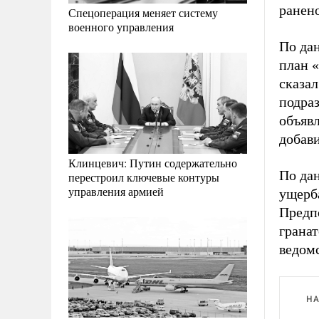
ранен
Спецоперация меняет систему
военного управления
По дан
план 
сказал
подра
объяв
добав
Клинцевич: Путин содержательно
По да
перестроил ключевые контуры
управления армией
ущерб
Предп
грана
ведом
НА