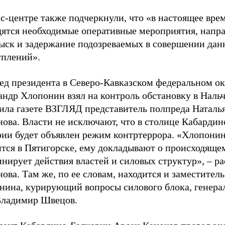
с-центре также подчеркнули, что «в настоящее вре
дятся необходимые оперативные мероприятия, напр
зыск и задержание подозреваемых в совершении да
уплений».
ед президента в Северо-Кавказском федеральном ок
ндр Хлопонин взял на контроль обстановку в Нальч
ила газете ВЗГЛЯД представитель полпреда Наталь
ова. Власти не исключают, что в столице Кабардин
рии будет объявлен режим контртеррора. «Хлопони
тся в Пятигорске, ему докладывают о происходящем
инирует действия властей и силовых структур»,
–
ра
ова. Там же, по ее словам, находится и заместитель
нина, курирующий вопросы силового блока, генера
ладимир Швецов.