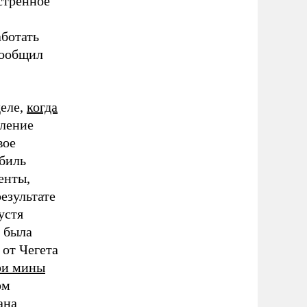
стренное
ботать
ообщил
деле,
когда
еление
вое
биль
енты,
езультате
устя
е была
 от Чегета
ри мины
ом
ана