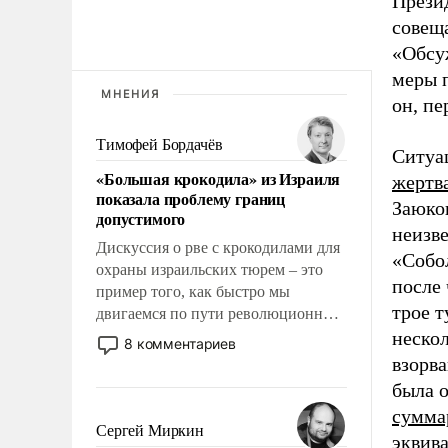
Прези
совещ
«Обсу
меры 
МНЕНИЯ
он, пе
Тимофей Бордачёв
Ситуа
«Большая крокодила» из Израиля
жертв
показала проблему границ
Заюко
допустимого
неизв
Дискуссия о рве с крокодилами для
«Собо
охраны израильских тюрем – это
после 
пример того, как быстро мы
трое т
двигаемся по пути революционных
изменений. То, что несколько лет
нескол
8 комментариев
назад было образом для
взорва
псевдонаучной фантастики, стало
была 
всерьез обсуждаемой идеей.
сумма
Сергей Миркин
эквива