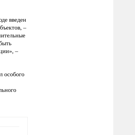
оде введен
бъектов,
–
нительные
быть
ации»,
–
л особого
льного