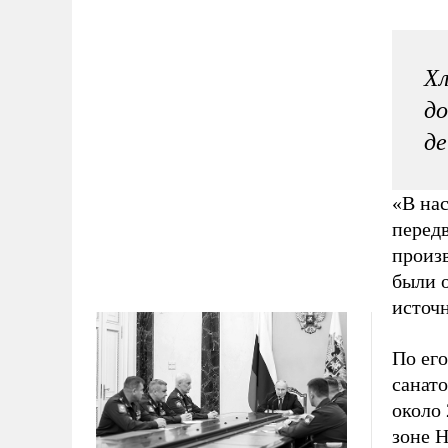
Хл
до
де
«В нас
перед
произв
были 
источ
По его
санато
около 
зоне 