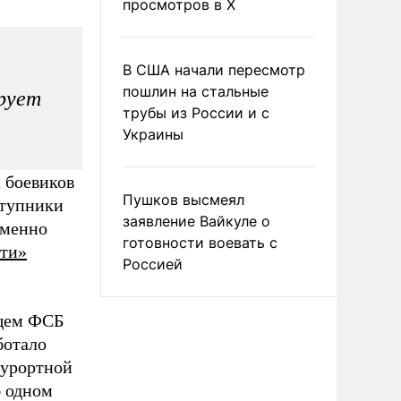
просмотров в X
В США начали пересмотр
пошлин на стальные
рует
трубы из России и с
Украины
 боевиков
Пушков высмеял
ступники
заявление Вайкуле о
еменно
готовности воевать с
ти»
Россией
ащем ФСБ
ботало
курортной
б одном