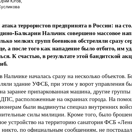
рий Югов,
Сусликова
 атака террористов предпринята в России: на ст
дино-Балкарии Нальчик совершено массовое нап
лько мелких групп боевиков обстреляли сразу се
де, а после того как нападение было отбито, им у
ься. К счастью, в результате этой бандитской ак
иб.
в Нальчике началась сразу на несколько объектов. 
еляли здание УФСБ, при этом у ворот управления б
ана заранее припаркованная машина, другие группы
 ДПС, расположенные на окраинах города. На помо
ионерам были выдвинуты спецназ внутренних войс
нительные силы милиции. Кроме того, было броше
ное устройство на территорию санатория ФСБ «Лен
м никто, по официальным сообщениям, не пострадал