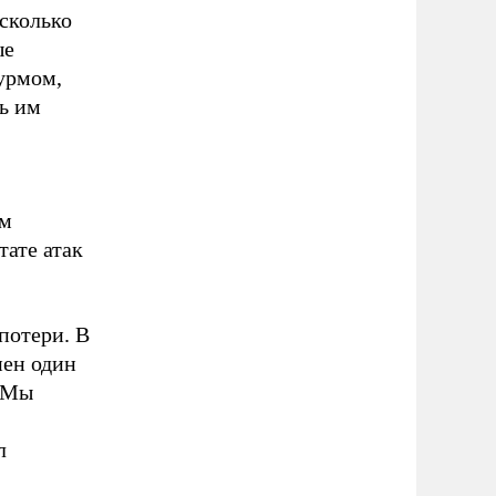
сколько
ые
урмом,
ь им
ым
тате атак
потери. В
нен один
 «Мы
л