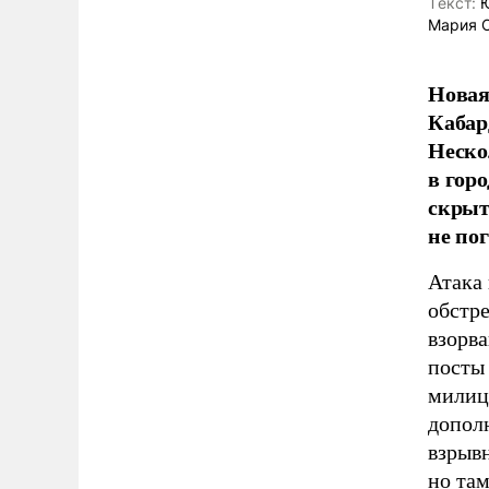
Tекст:
Ю
Мария 
Новая
Кабар
Неско
в горо
скрыт
не пог
Атака 
обстр
взорв
посты
милиц
допол
взрыв
но та