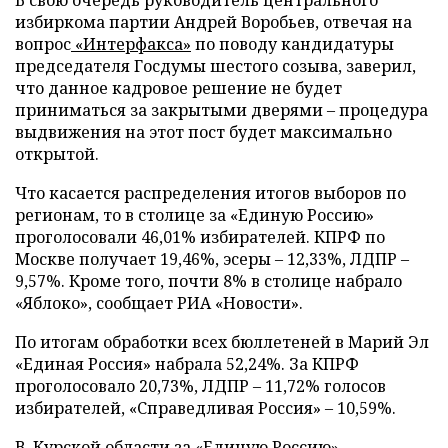
В свою очередь руководитель центрального
избиркома партии Андрей Воробьев, отвечая на
вопрос
«Интерфакса»
по поводу кандидатуры
председателя Госдумы шестого созыва, заверил,
что данное кадровое решение не будет
приниматься за закрытыми дверями – процедура
выдвижения на этот пост будет максимально
открытой.
Что касается распределения итогов выборов по
регионам, то в столице за «Единую Россию»
проголосовали 46,01% избирателей. КПРФ по
Москве получает 19,46%, эсеры – 12,33%, ЛДПР –
9,57%. Кроме того, почти 8% в столице набрало
«Яблоко», сообщает РИА «Новости».
По итогам обработки всех бюллетеней в Марий Эл
«Единая Россия» набрала 52,24%. За КПРФ
проголосовало 20,73%, ЛДПР – 11,72% голосов
избирателей, «Справедливая Россия» – 10,59%.
В Курской области за «Единую Россию»