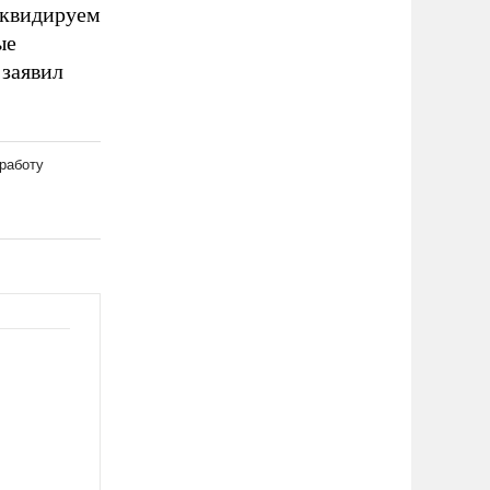
иквидируем
ые
 заявил