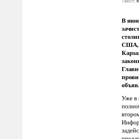
Tекст:
Ю
В июн
зачис
столи
США, 
Карза
закон
Главн
прови
объяв
Уже в
полно
второ
Инфор
задейс
преддв