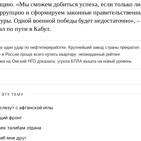
пцию. «Мы сможем добиться успеха, если только л
оррупцию и сформируем законные правительственн
уры. Одной военной победы будет недостаточно», –
л по пути в Кабул.
 ЭТУ ТЕМУ
слезут с афганской иглы
щий фронт
век талибам отдана
иб мне друг