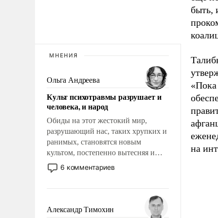
быть, 
проко
коали
МНЕНИЯ
Талибы
утверж
Ольга Андреева
«Пока 
Культ психотравмы разрушает и
обесп
человека, и народ
правит
Обиды на этот жестокий мир,
афганц
разрушающий нас, таких хрупких и
ежене
ранимых, становятся новым
на инт
культом, постепенно вытесняя и
отменяя традиционное требование к
6 комментариев
человеку – быть мужественным и
твердым под ударами судьбы, брать
на себя ответственность, помогать
слабым, идти вперед и
Александр Тимохин
адаптироваться.