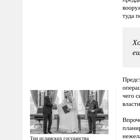
воору
туда п
Хо
ещ
Предс
операц
чего 
власти
Впроч
планир
нежел
Три исламских государства