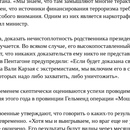
тана. «Мы знаем, что там замышляют многие теракт
ен, что источники финансирования терроризма тре
собого внимания. Одним из них является наркотраф
ил министр.
, доказать нечистоплотность родственника президе
учается. Во всяком случае, его высокопоставленный
т, что никаких доказательств ему никто не представ
в Пентагоне предупредили: «Если будет доказана св
а Вали Карзая с экстремистами, мы включим его в 
оторых надо либо захватить, либо уничтожить».
ременем скептически оцениваются успехи проводим
ля этого года в провинции Гельменд операции «Мош
оенные утверждают, что говорить о каких-то резул
временно. «Хотя мы и выигрываем, но враг еще не 
 окончено. Его результаты будут видны через месяц