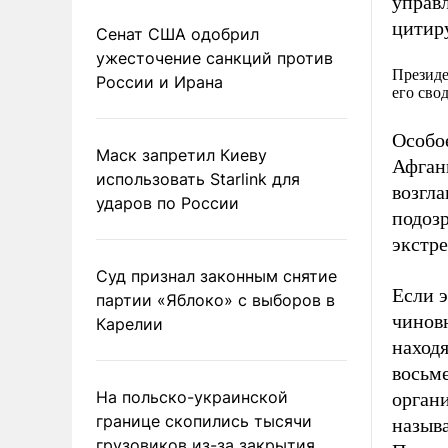
управ
цитир
Сенат США одобрил
ужесточение санкций против
Президе
России и Ирана
его сво
Особо
Маск запретил Киеву
Афгани
использовать Starlink для
возгл
ударов по России
подозр
экстр
Суд признал законным снятие
Если э
партии «Яблоко» с выборов в
чиновн
Карелии
наход
восьме
На польско-украинской
органи
границе скопились тысячи
назыв
грузовиков из-за закрытия