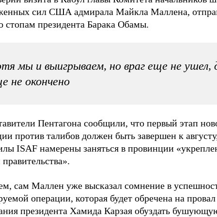
женных сил США адмирала Майкла Маллена, отпра
о стопам президента Барака Обамы.
тя мы и выигрываем, но враг еще не ушел, 
е не окончено
тавители Пентагона сообщили, что первый этап нов
ии против талибов должен быть завершен к августу
силы ISAF намерены заняться в провинции «укрепл
 правительства».
ем, сам Маллен уже высказал сомнение в успешнос
уемой операции, которая будет обречена на провал 
ания президента Хамида Карзая обуздать бушующую