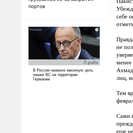
Пакис
портов
Убежд
себе о
отмет
Правда
не пол
уверяе
менее 
Ахмад
лиц, к
Тем в
февра
Сами в
прежде
еще не