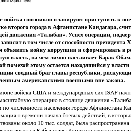
лия Малышева
е войска союзников планируют приступить к оп
тке второго города в Афганистане Кандагара, сч
цей движения «Талибан». Успех операции, подче
зависит в том числе от способности президента 
я объявить войну коррупции и сформировать в р
ную власть, на чем лично настаивает Барак Обам
ой помехой этому остается находящийся у власти
нции сводный брат главы республики, рискующ
ленным американскими военными вне закона.
 июне войска США и международных сил ISAF начн
масштабную операцию в столице движения «Талиба
м по численности населения городе Афганистана Ка
мация о времени начала боевых действий, в которы
твованы около 10 тыс. солдат, была распространена 
ерии визита в Кабул главы Комитета начальников ш