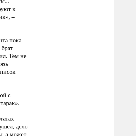
ы...
буют к
ик», –
нта пока
 брат
ил. Тем не
язь
список
ой с
тарак».
ьтатах
ушел, дело
ы, а может