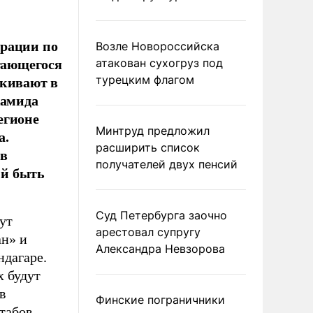
ерации по
Возле Новороссийска
итающегося
атакован сухогруз под
ркивают в
турецким флагом
Хамида
егионе
Минтруд предложил
а.
расширить список
 в
получателей двух пенсий
ий быть
Суд Петербурга заочно
ут
арестовал супругу
н» и
Александра Невзорова
ндагаре.
х будут
в
Финские пограничники
табов