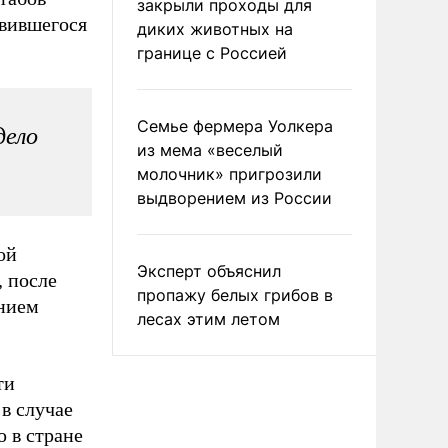
закрыли проходы для
вившегося
диких животных на
границе с Россией
Семье фермера Уолкера
дело
из мема «веселый
молочник» пригрозили
выдворением из России
ой
Эксперт объяснил
, после
пропажу белых грибов в
ением
лесах этим летом
ти
в случае
 в стране