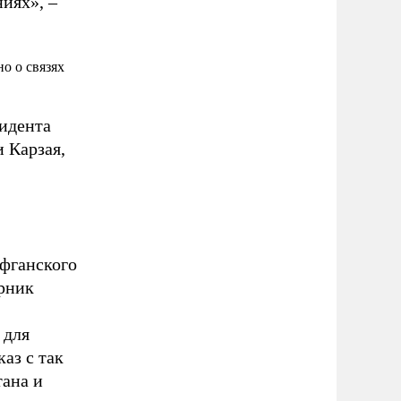
иях», –
о о связях
идента
 Карзая,
афганского
орник
 для
аз с так
ана и