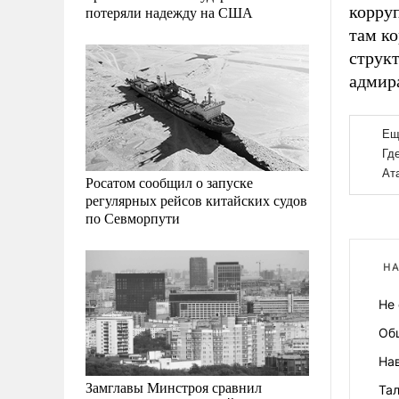
корру
потеряли надежду на США
там к
структ
адмира
Росатом сообщил о запуске
регулярных рейсов китайских судов
по Севморпути
НА
Не 
Об
На
Замглавы Минстроя сравнил
Тал