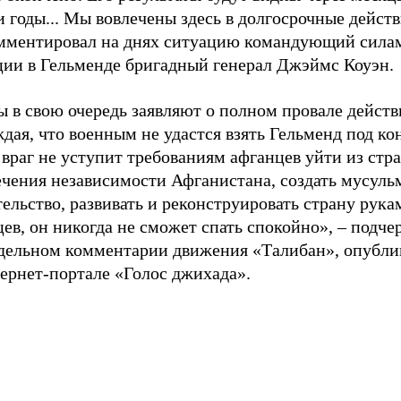
и годы... Мы вовлечены здесь в долгосрочные действ
мментировал на днях ситуацию командующий сила
ции в Гельменде бригадный генерал Джэймс Коуэн.
 в свою очередь заявляют о полном провале действ
дая, что военным не удастся взять Гельменд под ко
враг не уступит требованиям афганцев уйти из стр
ечения независимости Афганистана, создать мусуль
ельство, развивать и реконструировать страну рук
ев, он никогда не сможет спать спокойно», – подче
дельном комментарии движения «Талибан», опубл
ернет-портале «Голос джихада».