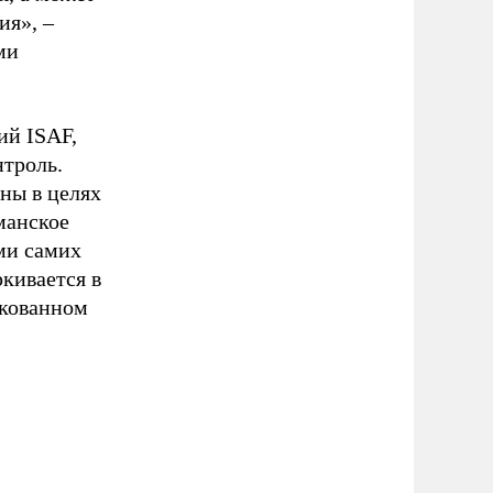
ия», –
ми
ий ISAF,
нтроль.
аны в целях
манское
ами самих
ркивается в
икованном