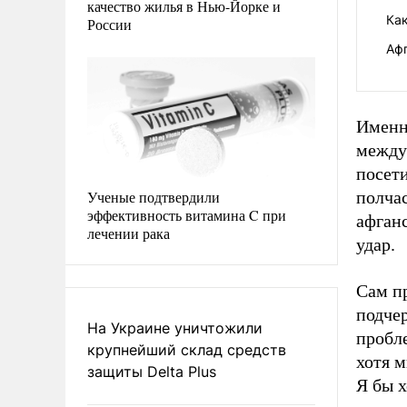
качество жилья в Нью-Йорке и
Ка
России
Аф
Именн
между
посети
Ученые подтвердили
полча
эффективность витамина C при
афган
лечении рака
удар.
Сам п
подче
На Украине уничтожили
пробл
крупнейший склад средств
хотя м
защиты Delta Plus
Я бы х