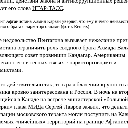
лении, действии закона и антикоррупционных решен
ует его слова
ИТАР-ТАСС
.
нт Афганистана Хамид Карзай уверяет, что ему ничего неизвестн
дного брата с наркоторговцами (фото: Reuters)
е недовольство Пентагона вызывает нежелание през
стана ограничить роль сводного брата Ахмада Вали
авляющего совет провинции Кандагар. Американцы
евают его в тесных связях с наркоторговцами и
емистами.
то действительно так, то в разоблачении крупного 
ика кровно заинтересована и Россия. В ночь на вт
ящийся в Канаде на встрече министерской «большой
рки» глава МИДа Сергей Лавров заявил, что деньги
зации московского теракта могли поступить на Кавк
аемых «ничейных» территорий на границе Афганист