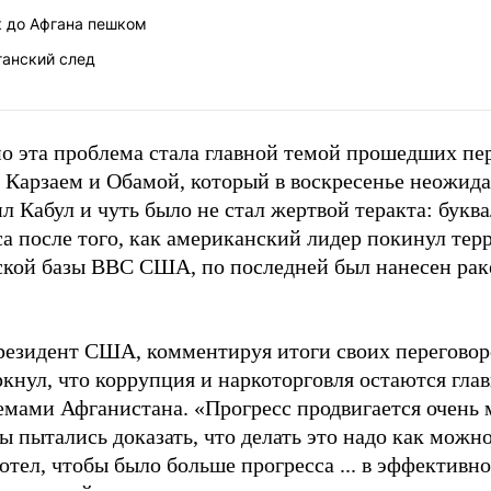
к до Афгана пешком
ганский след
о эта проблема стала главной темой прошедших пе
 Карзаем и Обамой, который в воскресенье неожид
л Кабул и чуть было не стал жертвой теракта: буква
са после того, как американский лидер покинул те
ской базы ВВС США, по последней был нанесен ра
резидент США, комментируя итоги своих переговор
ркнул, что коррупция и наркоторговля остаются гл
емами Афганистана. «Прогресс продвигается очень 
ы пытались доказать, что делать это надо как можно
отел, чтобы было больше прогресса ... в эффективн