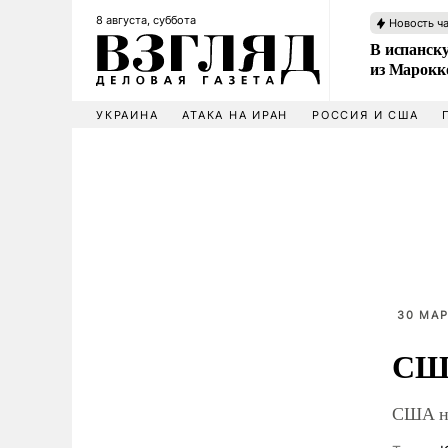
8 августа, суббота
Новость ч
В испанск
из Марокк
УКРАИНА
АТАКА НА ИРАН
РОССИЯ И США
30 МАР
США
США на