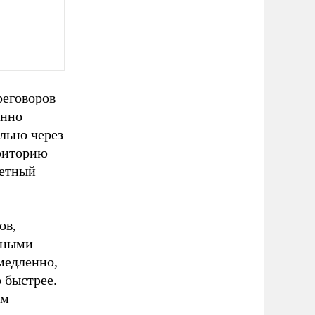
реговоров
анно
льно через
рриторию
кетный
ов,
авными
медленно,
 быстрее.
ом