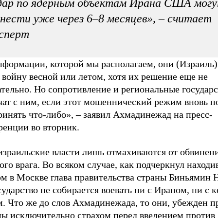
дар по ядерным объектам Ирана США мог
нести уже через 6–8 месяцев», – считает
сперт
нформации, которой мы располагаем, они (Израиль
 войну весной или летом, хотя их решение еще не
тельно. Но сопротивление и региональные государс
чат с ним, если этот мошеннический режим вновь п
инять что-либо», – заявил Ахмадинежад на пресс-
ренции во вторник.
израильские власти лишь отмахиваются от обвинени
ого врага. Во всяком случае, как подчеркнул наход
м в Москве глава правительства страны Биньямин Н
сударство не собирается воевать ни с Ираном, ни с 
. Что же до слов Ахмадинежада, то они, убежден п
ны исключительно страхом перед введением
против