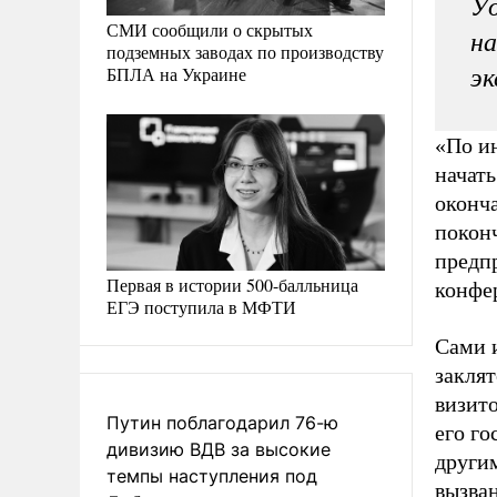
У
СМИ сообщили о скрытых
на
подземных заводах по производству
БПЛА на Украине
эк
«По и
начать
оконча
покон
предпр
Первая в истории 500-балльница
конфе
ЕГЭ поступила в МФТИ
Сами 
заклят
визито
Путин поблагодарил 76-ю
его го
дивизию ВДВ за высокие
другим
темпы наступления под
вызва