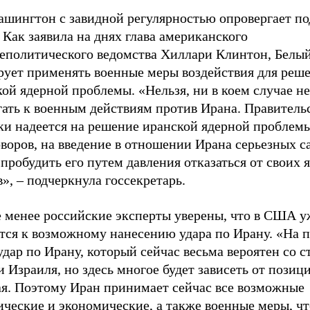
ашингтон с завидной регулярностью опровергает п
 Как заявила на днях глава американского
еполитического ведомства Хиллари Клинтон, Белый
рует применять военные меры воздействия для реш
ой ядерной проблемы. «Нельзя, ни в коем случае не
гать к военным действиям против Ирана. Правител
аки надеется на решение иранской ядерной проблем
воров, на введение в отношении Ирана серьезных с
пробудить его путем давления отказаться от своих 
», – подчеркнула госсекретарь.
е менее российские эксперты уверены, что в США у
тся к возможному нанесению удара по Ирану. «На п
удар по Ирану, который сейчас весьма вероятен со 
Израиля, но здесь многое будет зависеть от позиц
ая. Поэтому Иран принимает сейчас все возможные
ические и экономические, а также военные меры, ч