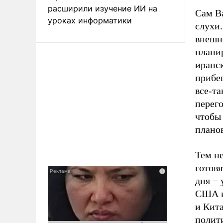
расширили изучение ИИ на
Сам В
уроках информатики
слухи.
внешн
плани
иранск
прибе
все-т
перего
чтобы 
планов
Тем н
готовя
дня − 
США и 
и Кит
полит