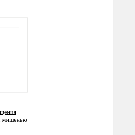
ащения
ой мишенью