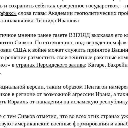
 и сохранить себя как суверенное государство», – 
рфакс»
слова главы Академии геополитических про
ал-полковника Леонида Ивашова.
гичное мнение ранее газете ВЗГЛЯД высказал его к
антин Сивков. По его мнению, подтверждением фак
товки США к войне может служить принятое Ваши
но решение разместить свои зенитные ракетные ко
иот» в
странах Персидского залива
: Катаре, Бахрейн
.
ициальной версии, таким образом Пентагон намере
ков в регионе от возможной агрессии Ирана, а так
ать Израиль от нападения на исламскую республику
 с тем Сивков отметил, что во всех этих странах уж
твуют американские военные формирования и авиаб