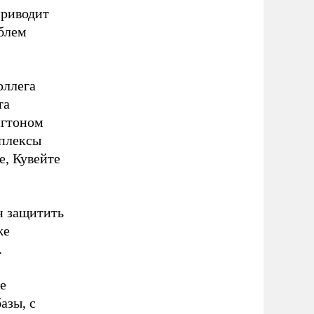
приводит
блем
оллега
та
нгтоном
мплексы
е, Кувейте
н защитить
же
.
е
азы, с