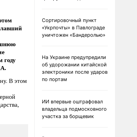
 этом
Сортировочный пункт
елавший
«Укрпочты» в Павлограде
уничтожен «Бандеролью»
лишнюю
ие
На Украине предупредили
м году
об удорожании китайской
А.
электроники после ударов
по портам
ну. В этом
верной
ИИ впервые оштрафовал
арства,
владельца подмосковного
участка за борщевик