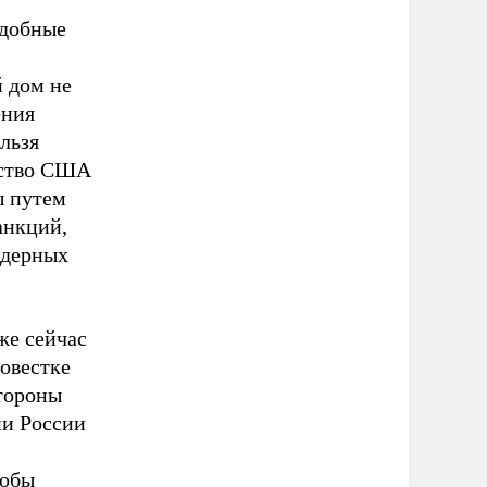
одобные
 дом не
ения
льзя
ьство США
ы путем
анкций,
ядерных
же сейчас
овестке
стороны
ии России
тобы