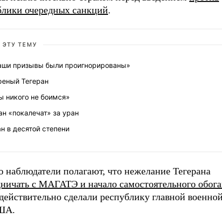
блики очередных санкций
.
 ЭТУ ТЕМУ
аши призывы были проигнорированы»
реный Тегеран
ы никого не боимся»
н «покалечат» за уран
н в десятой степени
о наблюдатели полагают, что нежелание Тегерана
дничать с МАГАТЭ и начало самостоятельного обог
действительно сделали республику главной военн
ША.