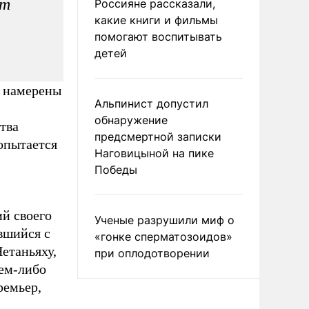
ут
Россияне рассказали,
какие книги и фильмы
помогают воспитывать
детей
) намерены
Альпинист допустил
обнаружение
тва
предсмертной записки
опытается
Наговицыной на пике
Победы
й своего
Ученые разрушили миф о
ившийся с
«гонке сперматозоидов»
етаньяху,
при оплодотворении
кем-либо
ремьер,