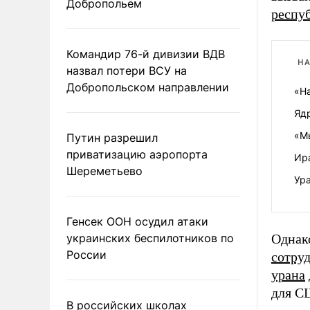
Добропольем
респу
Командир 76-й дивизии ВДВ
НА
назвал потери ВСУ на
Добропольском направлении
«Н
Яд
«М
Путин разрешил
приватизацию аэропорта
Ира
Шереметьево
Ура
Генсек ООН осудил атаки
украинских беспилотников по
Однак
России
сотру
урана
для С
В российских школах