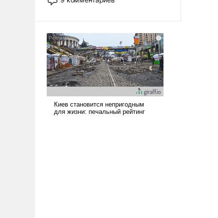
назад было образом для
псевдонаучной фантастики, стало
всерьез обсуждаемой идеей.