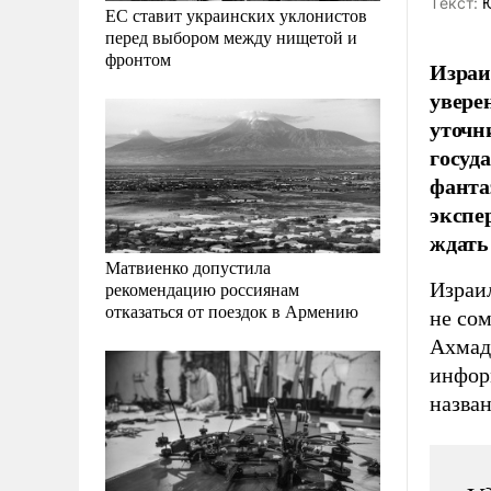
Tекст:
Ю
ЕС ставит украинских уклонистов
перед выбором между нищетой и
фронтом
Израи
увере
уточн
госуд
фанта
экспе
ждать
Матвиенко допустила
Израил
рекомендацию россиянам
отказаться от поездок в Армению
не со
Ахмад
информ
назван