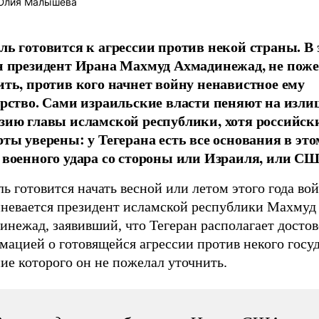
лия Малышева
ль готовится к агрессии против некой страны. В
н президент Ирана Махмуд Ахмадинежад, не пож
ить, против кого начнет войну ненавистное ему
арство. Сами израильские власти пеняют на из
зию главы исламской республики, хотя российск
рты уверены: у Тегерана есть все основания в это
 военного удара со стороны или Израиля, или СШ
ь готовится начать весной или летом этого года вой
мневается президент исламской республики Махмуд
инежад, заявивший, что Тегеран располагает досто
ацией о готовящейся агрессии против некого госуд
ие которого он не пожелал уточнить.