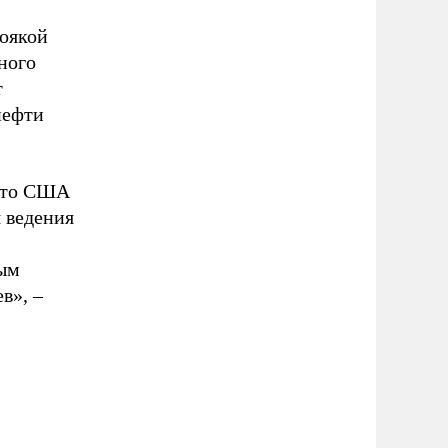
воякой
ного
т
нефти
 что США
 ведения
ным
в», –