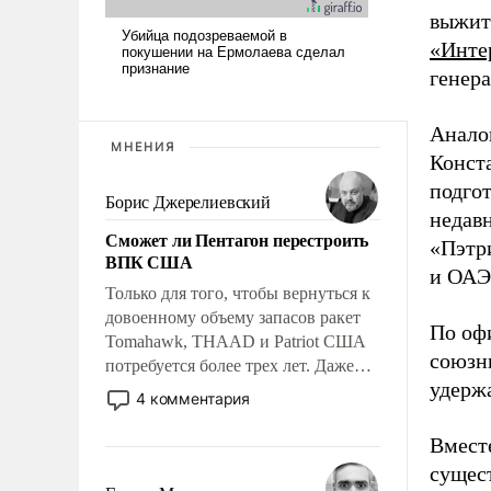
выжить
«Инте
генер
Анало
МНЕНИЯ
Конст
подго
Борис Джерелиевский
недав
Сможет ли Пентагон перестроить
«Пэтр
ВПК США
и ОАЭ
Только для того, чтобы вернуться к
довоенному объему запасов ракет
По оф
Tomahawk, THAAD и Patriot США
союзни
потребуется более трех лет. Даже
удерж
небольшая война с Ираном
4 комментария
опустошила американские
арсеналы. Сложившаяся ситуация
Вместе
означает многолетний период
сущес
уязвимости США, например, перед