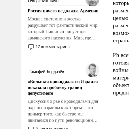
Геворг Мирзаян
котор
Китаем.
Россия ничего не должна Армении
размещ
целью
Москва системно и жестко
разме
разрушает тот фантастический мир,
который Пашинян рисует для
возмо
армянского населения. Мир, где
страны
политические прожекты будут
17 комментариев
безусловно оплачиваться за счет
Из все
российских налогоплательщиков и
готовя
где Еревану за свои поступки не
войны
нужно отвечать.
Тимофей Бордачёв
матер
«Большая крокодила» из Израиля
объек
показала проблему границ
предп
допустимого
Дискуссия о рве с крокодилами для
охраны израильских тюрем – это
пример того, как быстро мы
двигаемся по пути революционных
изменений. То, что несколько лет
9 комментариев