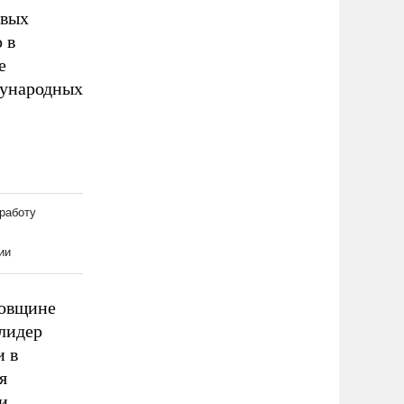
овых
 в
е
дународных
довщине
лидер
и в
я
и