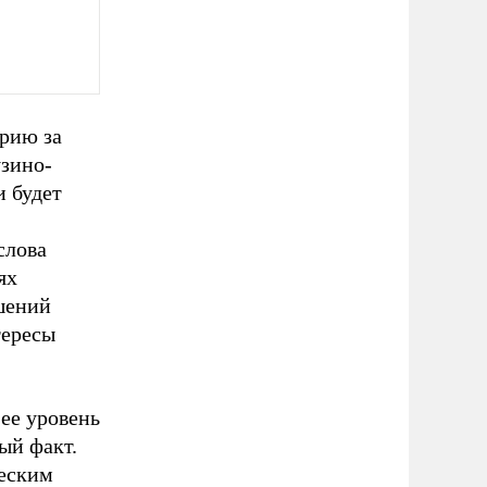
рию за
узино-
и будет
слова
ях
шений
тересы
 ее уровень
ый факт.
ческим