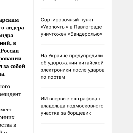
царским
Сортировочный пункт
о лидера
«Укрпочты» в Павлограде
андра
уничтожен «Бандеролью»
ний, в
 России
На Украине предупредили
ировании
об удорожании китайской
 за собой
электроники после ударов
а.
по портам
ного
резидент
ИИ впервые оштрафовал
владельца подмосковного
имеет
участка за борщевик
ронних
ства в
Р и