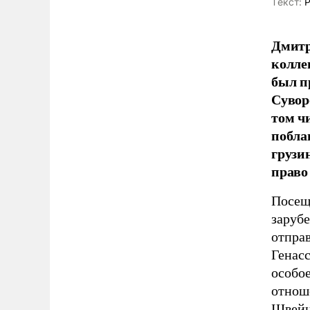
Tекст:
Р
Дмитр
колле
был п
Сувор
том ч
побла
грузи
право
Посещ
заруб
отпра
Генас
особое
отнош
Швейц