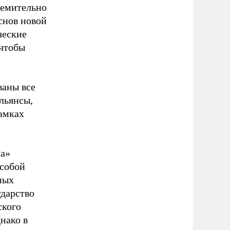
ремительно
снов новой
ческие
 чтобы
ваны все
льянсы,
рамках
ка»
 собой
ных
ударство
ского
нако в