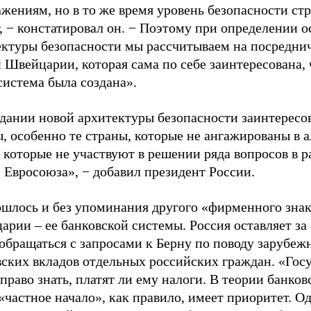
жениям, но в то же время уровень безопасности ст
, − констатировал он. − Поэтому при определении о
ектуры безопасности мы рассчитываем на посредни
 Швейцарии, которая сама по себе заинтересована,
система была создана».
здании новой архитектуры безопасности заинтересо
, особенно те страны, которые не ангажированы в а
 которые не участвуют в решении ряда вопросов в 
 Евросоюза», − добавил президент России.
ошлось и без упоминания другого «фирменного зна
рии – ее банковской системы. Россия оставляет за
обращаться с запросами к Берну по поводу зарубеж
вских вкладов отдельных российских граждан. «Гос
право знать, платят ли ему налоги. В теории банков
«частное начало», как правило, имеет приоритет. Од