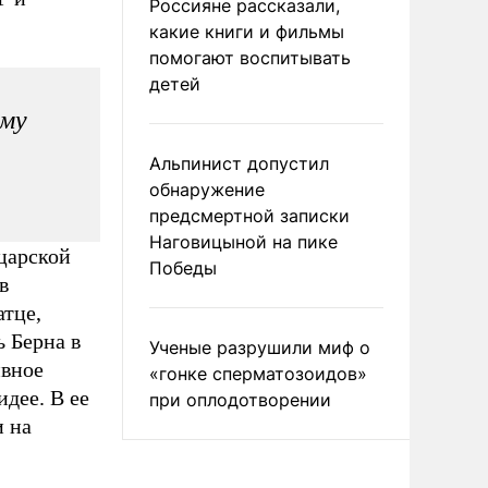
Россияне рассказали,
какие книги и фильмы
помогают воспитывать
детей
ему
Альпинист допустил
обнаружение
предсмертной записки
Наговицыной на пике
царской
Победы
в
тце,
 Берна в
Ученые разрушили миф о
ивное
«гонке сперматозоидов»
дее. В ее
при оплодотворении
и на