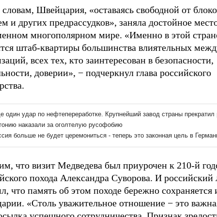
 словам, Швейцария, «оставаясь свободной от блок
м и других предрассудков», заняла достойное место
менном многополярном мире. «Именно в этой стран
ятся штаб-квартиры большинства влиятельных меж
заций, всех тех, кто заинтересован в безопасности,
ьности, доверии», − подчеркнул глава российского
рства.
им, что визит Медведева был приурочен к 210-й го
йского похода Александра Суворова. И российский 
л, что память об этом походе бережно сохраняется 
арии. «Столь уважительное отношение − это важна
осылка успешного сотрудничества. Признак зрелост