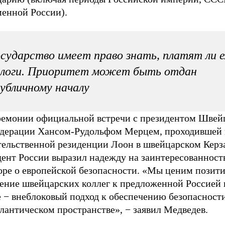
менной России).
сударство имеет право знать, платят ли 
алоги. Приоритет может быть отдан
убличному началу
ремонии официальной встречи с президентом Швей
дерации Хансом-Рудольфом Мерцем, проходившей 
тельственной резиденции Лоон в швейцарском Керза
ент России выразил надежду на заинтересованность
оре о европейской безопасности. «Мы ценим позит
ение швейцарских коллег к предложенной Россией и
е − внеблоковый подход к обеспечению безопасност
лантическом пространстве», − заявил Медведев.