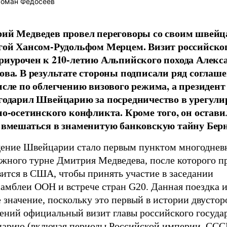
оман Федосеев
ий Медведев провел переговоры со своим швей
гой Хансом-Рудольфом Мерцем. Визит российског
риурочен к 210-летию Альпийского похода Алекс
ова. В результате стороны подписали ряд соглаше
исле по облегчению визового режима, а президент
годарил Швейцарию за посредничество в урегул
но-осетинского конфликта. Кроме того, он оставил
 вмешаться в знаменитую банковскую тайну Берн
ение Швейцарии стало первым пунктом многоднев
ежного турне Дмитрия Медведева, после которого п
вится в США, чтобы принять участие в заседании
самблеи ООН и встрече стран G20. Данная поездка 
 значение, поскольку это первый в истории двусто
ений официальный визит главы российского государ
арию (включая периоды Российской империи, ССС