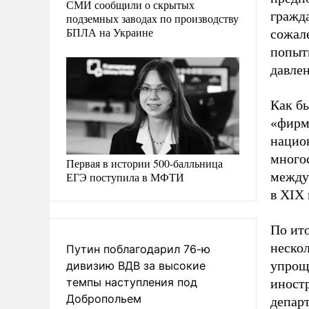
СМИ сообщили о скрытых
гражд
подземных заводах по производству
БПЛА на Украине
сожал
попыт
давлен
Как б
«фирм
нацио
много
Первая в истории 500-балльница
между
ЕГЭ поступила в МФТИ
в XIX 
По ито
нескол
Путин поблагодарил 76-ю
упрощ
дивизию ВДВ за высокие
темпы наступления под
иност
Добропольем
депар