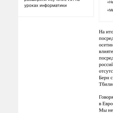
«Не
уроках информатики
«М
На ит
посре
осетин
влият
посред
росси
отсут
Берн с
Тбили
Говоря
в Евро
Мы не