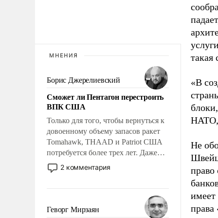
сообра
падает
архит
услуги
МНЕНИЯ
такая 
Борис Джерелиевский
«В со
страны
Сможет ли Пентагон перестроить
ВПК США
блоки,
НАТО,
Только для того, чтобы вернуться к
довоенному объему запасов ракет
Tomahawk, THAAD и Patriot США
Не об
потребуется более трех лет. Даже
Швейца
небольшая война с Ираном
2 комментария
право 
опустошила американские
банко
арсеналы. Сложившаяся ситуация
имеет 
означает многолетний период
уязвимости США, например, перед
права 
Геворг Мирзаян
Китаем.