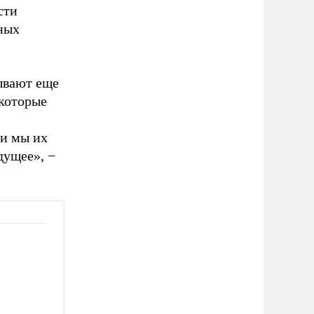
сти
ных
ывают еще
 которые
ли мы их
дущее», −