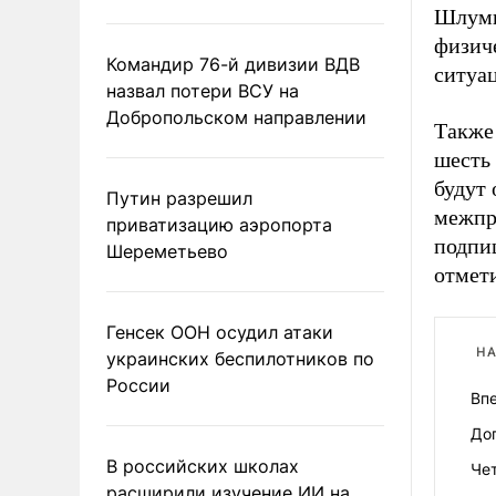
Шлумп
физиче
Командир 76-й дивизии ВДВ
ситуа
назвал потери ВСУ на
Добропольском направлении
Также 
шесть 
будут 
Путин разрешил
межпр
приватизацию аэропорта
подпиш
Шереметьево
отмет
Генсек ООН осудил атаки
НА
украинских беспилотников по
России
Впе
До
В российских школах
Че
расширили изучение ИИ на