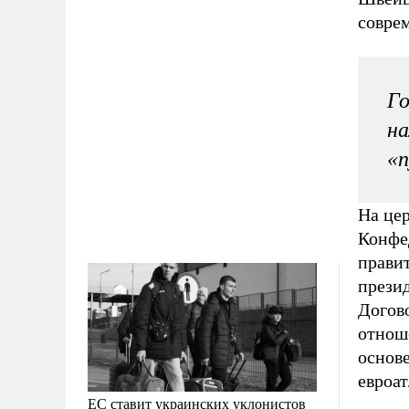
совре
Го
н
«п
На це
Конфе
прави
презид
Догов
отнош
основ
евроат
ЕС ставит украинских уклонистов