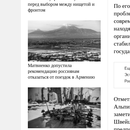
перед выбором между нищетой и
По его
фронтом
пробле
совре
наход
органи
стабил
госуда
Матвиенко допустила
рекомендацию россиянам
отказаться от поездок в Армению
Отмет
Альпи
замети
Швейц
предп