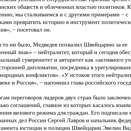
анских обществ и облеченных властью политиков. К
ению, мы сталкиваемся и с другими примерами − с
ками превратить историю в инструмент политическ
ия», − посетовал он.
ы то ни было, Медведев похвалил Швейцарию за ее
енный знак» − нейтралитет, который и сегодня обе
нальный суверенитет и авторитет как «активного у
сторонней дипломатии, посредника в урегулирован
народных конфликтов». «У истоков этого нейтралит
веке и Россия», − напомнил глава российского госуд
гам переговоров лидеров двух стран было заключен
ько соглашений, главное из которых касалось взаи
ения визового режима для граждан. Его подписали
ранных дел России Сергей Лавров и начальник феде
тамента юстиции и полиции Швейцарии Эвелин Ви