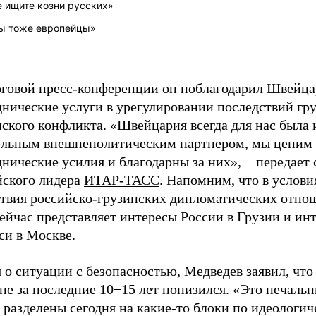
 ищите козни русских»
ы тоже европейцы»
оговой пресс-конференции он поблагодарил Швейца
днические услуги в урегулировании последствий гр
ского конфликта. «Швейцария всегда для нас была 
ельным внешнеполитическим партнером, мы ценим
нические усилия и благодарны за них», − передает 
йского лидера
ИТАР-ТАСС
. Напомним, что в услови
ствия российско-грузинских дипломатических отно
ейчас представляет интересы России в Грузии и ин
си в Москве.
 о ситуации с безопасностью, Медведев заявил, что
пе за последние 10−15 лет понизился. «Это печальн
 разделены сегодня на какие-то блоки по идеологи