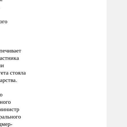
ого
спечивает
частника
ии
ета стояла
арства.
о
много
 министр
рального
дмер-